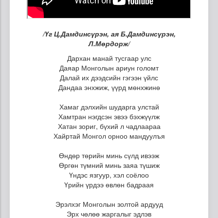
/Үг Ц.Дамдинсүрэн, ая Б.Дамдинсүрэн,
Л.Мөрдорж/
Дархан манай тусгаар улс
Даяар Монголын ариун голомт
Далай их дээдсийн гэгээн үйлс
Дандаа энхжиж, үүрд мөнхжинө
Хамаг дэлхийн шударга улстай
Хамтран нэгдсэн эвээ бэхжүүлж
Хатан зориг, бүхий л чадлаараа
Хайртай Монгол орноо мандуулъя
Өндөр төрийн минь сүлд ивээж
Өргөн түмний минь заяа түшиж
Үндэс язгуур, хэл соёлоо
Үрийн үрдээ өвлөн бадраая
Эрэлхэг Монголын золтой ардууд
Эрх чөлөө жаргалыг эдлэв