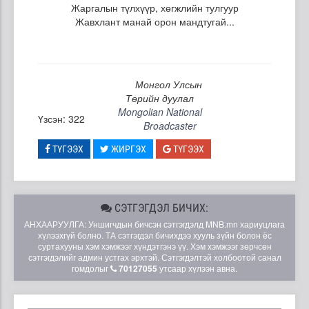
Жаргалын түлхүүр, хөгжлийн тулгуур
Жавхлант манай орон мандтугай...
Монгол Улсын
Төрийн дуулал
Mongolian National
Үзсэн: 322
Broadcaster
ТҮГЭЭХ
ЖИРГЭХ
ТҮГЭЭХ
СЭТГЭГДЭЛ БИЧИХ:
АНХААРУУЛГА: Уншигчдын бичсэн сэтгэгдэлд MNB.mn хариуцлага
хүлээхгүй болно. ТА сэтгэгдэл бичихдээ хууль зүйн болон ёс
суртахууны хэм хэмжээг хүндэтгэнэ үү. Хэм хэмжээг зөрчсөн
сэтгэгдэлийг админ устгах эрхтэй. Сэтгэгдэлтэй холбоотой санал
гомдолыг
70127055
утсаар хүлээн авна.