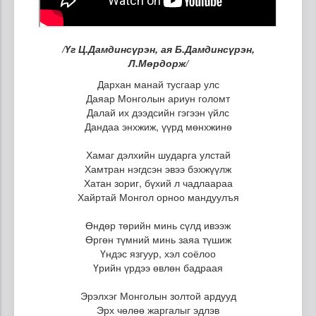
/Үг Ц.Дамдинсүрэн, ая Б.Дамдинсүрэн,
Л.Мөрдорж/
Дархан манай тусгаар улс
Даяар Монголын ариун голомт
Далай их дээдсийн гэгээн үйлс
Дандаа энхжиж, үүрд мөнхжинө
Хамаг дэлхийн шударга улстай
Хамтран нэгдсэн эвээ бэхжүүлж
Хатан зориг, бүхий л чадлаараа
Хайртай Монгол орноо мандуулъя
Өндөр төрийн минь сүлд ивээж
Өргөн түмний минь заяа түшиж
Үндэс язгуур, хэл соёлоо
Үрийн үрдээ өвлөн бадраая
Эрэлхэг Монголын золтой ардууд
Эрх чөлөө жаргалыг эдлэв