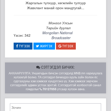
Жаргалын түлхүүр, хөгжлийн тулгуур
Жавхлант манай орон мандтугай...
Монгол Улсын
Төрийн дуулал
Mongolian National
Үзсэн: 342
Broadcaster
ТҮГЭЭХ
ЖИРГЭХ
ТҮГЭЭХ
СЭТГЭГДЭЛ БИЧИХ:
АНХААРУУЛГА: Уншигчдын бичсэн сэтгэгдэлд MNB.mn хариуцлага
хүлээхгүй болно. ТА сэтгэгдэл бичихдээ хууль зүйн болон ёс
суртахууны хэм хэмжээг хүндэтгэнэ үү. Хэм хэмжээг зөрчсөн
сэтгэгдэлийг админ устгах эрхтэй. Сэтгэгдэлтэй холбоотой санал
гомдолыг
70127055
утсаар хүлээн авна.