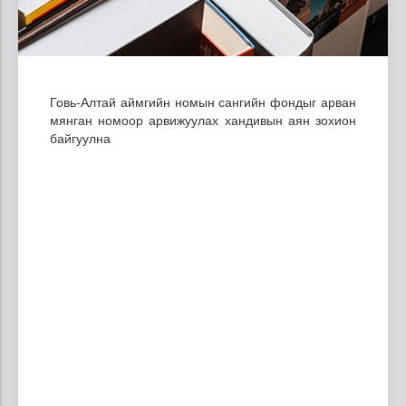
Говь-Алтай аймгийн номын сангийн фондыг арван
мянган номоор арвижуулах хандивын аян зохион
байгуулна