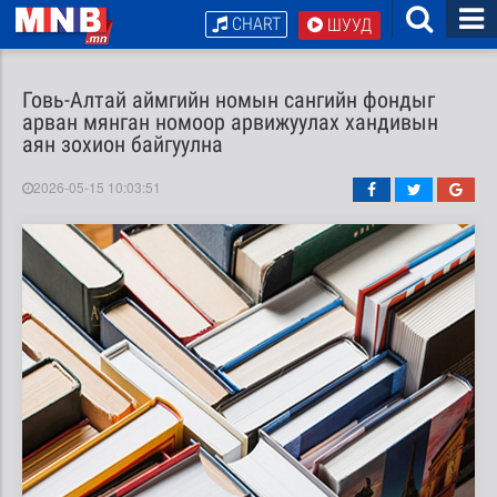
CHART
ШУУД
Говь-Алтай аймгийн номын сангийн фондыг
арван мянган номоор арвижуулах хандивын
аян зохион байгуулна
2026-05-15 10:03:51