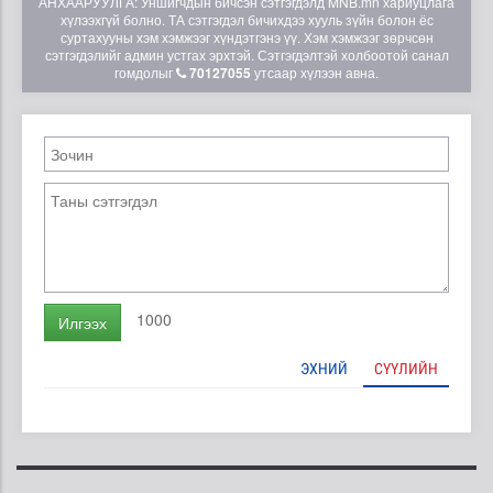
АНХААРУУЛГА: Уншигчдын бичсэн сэтгэгдэлд MNB.mn хариуцлага
хүлээхгүй болно. ТА сэтгэгдэл бичихдээ хууль зүйн болон ёс
суртахууны хэм хэмжээг хүндэтгэнэ үү. Хэм хэмжээг зөрчсөн
сэтгэгдэлийг админ устгах эрхтэй. Сэтгэгдэлтэй холбоотой санал
гомдолыг
70127055
утсаар хүлээн авна.
1000
Илгээх
ЭХНИЙ
СҮҮЛИЙН