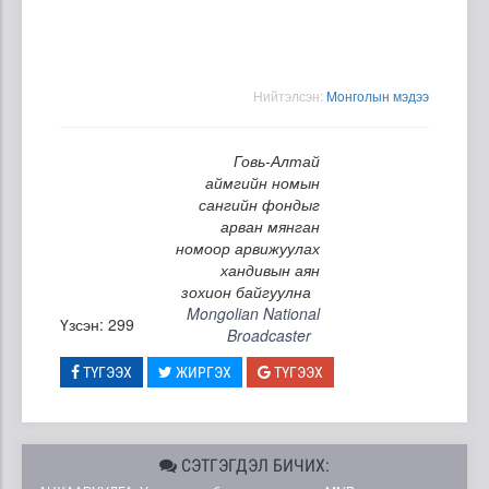
Нийтэлсэн:
Moнголын мэдээ
Говь-Алтай
аймгийн номын
сангийн фондыг
арван мянган
номоор арвижуулах
хандивын аян
зохион байгуулна
Mongolian National
Үзсэн: 299
Broadcaster
ТҮГЭЭХ
ЖИРГЭХ
ТҮГЭЭХ
СЭТГЭГДЭЛ БИЧИХ: