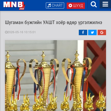
CHART
ШУУД
Шугаман бүжгийн УАШТ хоёр өдөр үргэлжилнэ
2026-05-16 10:15:01