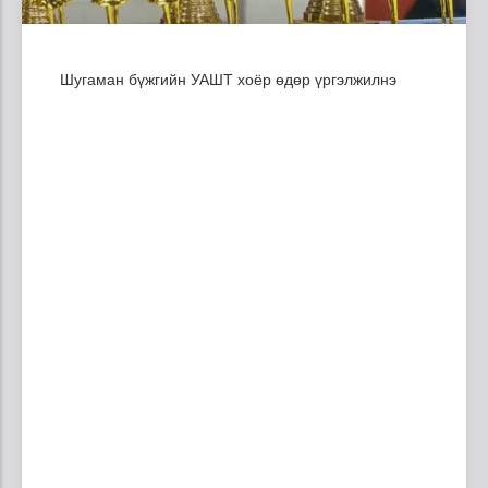
Шугаман бүжгийн УАШТ хоёр өдөр үргэлжилнэ