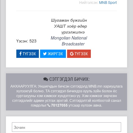
Нийтэлсэн:
MNB Sport
Шугаман бүжгийн
УАШТ хоёр өдөр
үргэлжилнэ
Mongolian National
Үзсэн: 523
Broadcaster
ТҮГЭЭХ
ЖИРГЭХ
ТҮГЭЭХ
СЭТГЭГДЭЛ БИЧИХ:
АНХААРУУЛГА: Уншигчдын бичсэн сэтгэгдэлд MNB.mn хариуцлага
хүлээхгүй болно. ТА сэтгэгдэл бичихдээ хууль зүйн болон ёс
суртахууны хэм хэмжээг хүндэтгэнэ үү. Хэм хэмжээг зөрчсөн
сэтгэгдэлийг админ устгах эрхтэй. Сэтгэгдэлтэй холбоотой санал
гомдолыг
70127055
утсаар хүлээн авна.