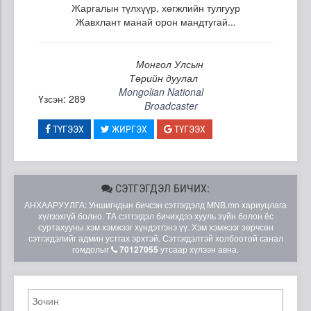
Жаргалын түлхүүр, хөгжлийн тулгуур
Жавхлант манай орон мандтугай...
Монгол Улсын
Төрийн дуулал
Mongolian National
Үзсэн: 289
Broadcaster
ТҮГЭЭХ
ЖИРГЭХ
ТҮГЭЭХ
СЭТГЭГДЭЛ БИЧИХ:
АНХААРУУЛГА: Уншигчдын бичсэн сэтгэгдэлд MNB.mn хариуцлага
хүлээхгүй болно. ТА сэтгэгдэл бичихдээ хууль зүйн болон ёс
суртахууны хэм хэмжээг хүндэтгэнэ үү. Хэм хэмжээг зөрчсөн
сэтгэгдэлийг админ устгах эрхтэй. Сэтгэгдэлтэй холбоотой санал
гомдолыг
70127055
утсаар хүлээн авна.