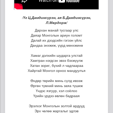
/Үг Ц.Дамдинсүрэн, ая Б.Дамдинсүрэн,
Л.Мөрдорж/
Дархан манай тусгаар улс
Даяар Монголын ариун голомт
Далай их дээдсийн гэгээн үйлс
Дандаа энхжиж, үүрд мөнхжинө
Хамаг дэлхийн шударга улстай
Хамтран нэгдсэн эвээ бэхжүүлж
Хатан зориг, бүхий л чадлаараа
Хайртай Монгол орноо мандуулъя
Өндөр төрийн минь сүлд ивээж
Өргөн түмний минь заяа түшиж
Үндэс язгуур, хэл соёлоо
Үрийн үрдээ өвлөн бадраая
Эрэлхэг Монголын золтой ардууд
Эрх чөлөө жаргалыг эдлэв