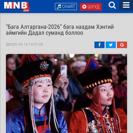
CHART
ШУУД
"Бага Алтаргана-2026" бага наадам Хэнтий
аймгийн Дадал суманд боллоо
2026-05-19 14:07:26