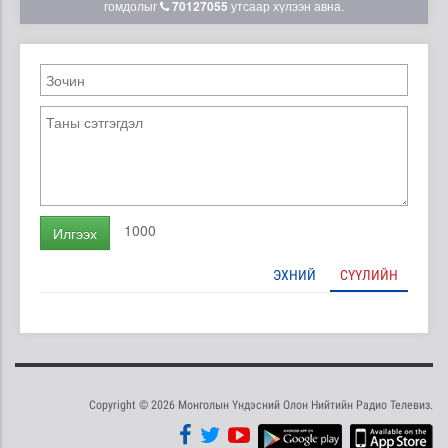
гомдолыг
70127055
утсаар хүлээн авна.
1000
Илгээх
ЭХНИЙ
СҮҮЛИЙН
Copyright © 2026 Монголын Үндэсний Олон Нийтийн Радио Телевиз.