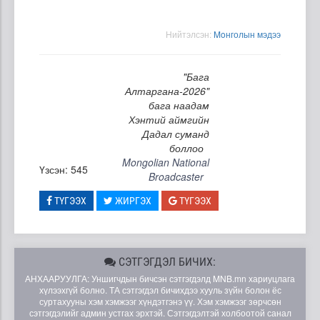
Нийтэлсэн:
Moнголын мэдээ
"Бага
Алтаргана-2026"
бага наадам
Хэнтий аймгийн
Дадал суманд
боллоо
Mongolian National
Үзсэн: 545
Broadcaster
ТҮГЭЭХ
ЖИРГЭХ
ТҮГЭЭХ
СЭТГЭГДЭЛ БИЧИХ:
АНХААРУУЛГА: Уншигчдын бичсэн сэтгэгдэлд MNB.mn хариуцлага
хүлээхгүй болно. ТА сэтгэгдэл бичихдээ хууль зүйн болон ёс
суртахууны хэм хэмжээг хүндэтгэнэ үү. Хэм хэмжээг зөрчсөн
сэтгэгдэлийг админ устгах эрхтэй. Сэтгэгдэлтэй холбоотой санал