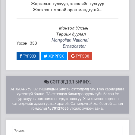
Жаргалын түлхүүр, хөгжлийн тулгуур
Жавхлант манай орон мандтугай...
Монгол Улсын
Төрийн дуулал
Mongolian National
Үзсэн: 333
Broadcaster
ТҮГЭЭХ
ЖИРГЭХ
ТҮГЭЭХ
СЭТГЭГДЭЛ БИЧИХ:
АНХААРУУЛГА: Уншигчдын бичсэн сэтгэгдэлд MNB.mn хариуцлага
хүлээхгүй болно. ТА сэтгэгдэл бичихдээ хууль зүйн болон ёс
суртахууны хэм хэмжээг хүндэтгэнэ үү. Хэм хэмжээг зөрчсөн
сэтгэгдэлийг админ устгах эрхтэй. Сэтгэгдэлтэй холбоотой санал
гомдолыг
70127055
утсаар хүлээн авна.