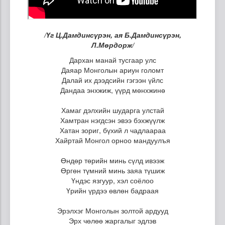
/Үг Ц.Дамдинсүрэн, ая Б.Дамдинсүрэн,
Л.Мөрдорж/
Дархан манай тусгаар улс
Даяар Монголын ариун голомт
Далай их дээдсийн гэгээн үйлс
Дандаа энхжиж, үүрд мөнхжинө
Хамаг дэлхийн шударга улстай
Хамтран нэгдсэн эвээ бэхжүүлж
Хатан зориг, бүхий л чадлаараа
Хайртай Монгол орноо мандуулъя
Өндөр төрийн минь сүлд ивээж
Өргөн түмний минь заяа түшиж
Үндэс язгуур, хэл соёлоо
Үрийн үрдээ өвлөн бадраая
Эрэлхэг Монголын золтой ардууд
Эрх чөлөө жаргалыг эдлэв