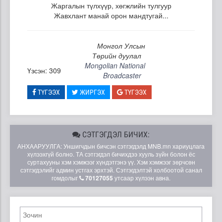
Жаргалын түлхүүр, хөгжлийн тулгуур
Жавхлант манай орон мандтугай...
Монгол Улсын
Төрийн дуулал
Mongolian National
Үзсэн: 309
Broadcaster
ТҮГЭЭХ
ЖИРГЭХ
ТҮГЭЭХ
СЭТГЭГДЭЛ БИЧИХ:
АНХААРУУЛГА: Уншигчдын бичсэн сэтгэгдэлд MNB.mn хариуцлага
хүлээхгүй болно. ТА сэтгэгдэл бичихдээ хууль зүйн болон ёс
суртахууны хэм хэмжээг хүндэтгэнэ үү. Хэм хэмжээг зөрчсөн
сэтгэгдэлийг админ устгах эрхтэй. Сэтгэгдэлтэй холбоотой санал
гомдолыг
70127055
утсаар хүлээн авна.