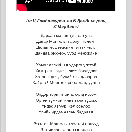
/Үг Ц.Дамдинсүрэн, ая Б.Дамдинсүрэн,
Л.Мөрдорж/
Дархан манай тусгаар улс
Даяар Монголын ариун голомт
Далай их дээдсийн гэгээн үйлс
Дандаа энхжиж, үүрд мөнхжинө
Хамаг дэлхийн шударга улстай
Хамтран нэгдсэн эвээ бэхжүүлж
Хатан зориг, бүхий л чадлаараа
Хайртай Монгол орноо мандуулъя
Өндөр төрийн минь сүлд ивээж
Өргөн түмний минь заяа түшиж
Үндэс язгуур, хэл соёлоо
Үрийн үрдээ өвлөн бадраая
Эрэлхэг Монголын золтой ардууд
Эрх чөлөө жаргалыг эдлэв