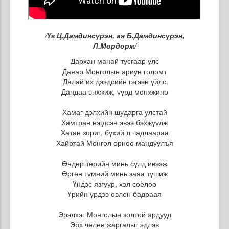
/Үг Ц.Дамдинсүрэн, ая Б.Дамдинсүрэн,
Л.Мөрдорж/
Дархан манай тусгаар улс
Даяар Монголын ариун голомт
Далай их дээдсийн гэгээн үйлс
Дандаа энхжиж, үүрд мөнхжинө
Хамаг дэлхийн шударга улстай
Хамтран нэгдсэн эвээ бэхжүүлж
Хатан зориг, бүхий л чадлаараа
Хайртай Монгол орноо мандуулъя
Өндөр төрийн минь сүлд ивээж
Өргөн түмний минь заяа түшиж
Үндэс язгуур, хэл соёлоо
Үрийн үрдээ өвлөн бадраая
Эрэлхэг Монголын золтой ардууд
Эрх чөлөө жаргалыг эдлэв