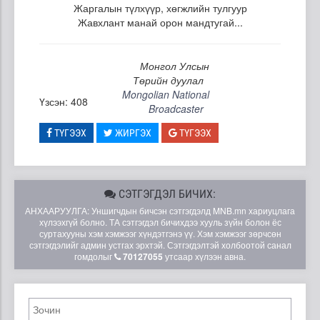
Жаргалын түлхүүр, хөгжлийн тулгуур
Жавхлант манай орон мандтугай...
Монгол Улсын
Төрийн дуулал
Mongolian National
Үзсэн: 408
Broadcaster
ТҮГЭЭХ
ЖИРГЭХ
ТҮГЭЭХ
СЭТГЭГДЭЛ БИЧИХ:
АНХААРУУЛГА: Уншигчдын бичсэн сэтгэгдэлд MNB.mn хариуцлага
хүлээхгүй болно. ТА сэтгэгдэл бичихдээ хууль зүйн болон ёс
суртахууны хэм хэмжээг хүндэтгэнэ үү. Хэм хэмжээг зөрчсөн
сэтгэгдэлийг админ устгах эрхтэй. Сэтгэгдэлтэй холбоотой санал
гомдолыг
70127055
утсаар хүлээн авна.