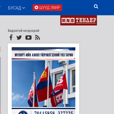
Т
БУСАД
ШУУД ЭФИР
Бидэнтэй нэгдээрэй: