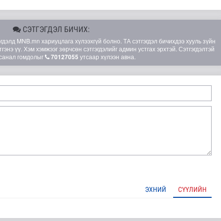
СЭТГЭГДЭЛ БИЧИХ:
элд MNB.mn хариуцлага хүлээхгүй болно. ТА сэтгэгдэл бичихдээ хууль зүйн
гэнэ үү. Хэм хэмжээг зөрчсөн сэтгэгдэлийг админ устгах эрхтэй. Сэтгэгдэлтэй
санал гомдолыг
70127055
утсаар хүлээн авна.
ЭХНИЙ
СҮҮЛИЙН