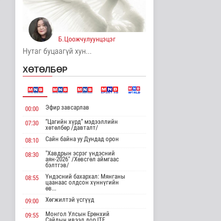
7 цаг 9 минутын өмнө
Хирошимад иргэд
Японы зэвсгийн
Б.Цоожчулуунцэцэг
экспортын бодлогы..
Дэлхийд
Нутаг буцаагүй хун...
7 цаг 21 минутын өмнө
ХӨТӨЛБӨР
Трамп Ирантай
тохиролцоонд хүрэх
шинэ гарц эрэлх..
Дэлхийд
Эфир завсарлав
00:00
7 цаг 29 минутын өмнө
“Цагийн хүрд” мэдээллийн
07:30
хөтөлбөр /давталт/
Европ даяар хэт халалт
эрчимжиж байна
Сайн байна уу Дундад орон
08:10
Дэлхийд
"Хавдрын эсрэг үндэсний
08:30
8 цаг 37 минутын өмнө
аян-2026" /Хөвсгөл аймгаас
бэлтгэв/
Үндэсний бахархал: Мянганы
08:55
Голууд үертэй байна
цаанаас олдсон хүннүгийн
өв...
Байгаль орчин
8 цаг 55 минутын өмнө
Хөгжилтэй үсгүүд
09:00
Монгол Улсын Ерөнхий
09:55
Сайдын ивээл дор ITF