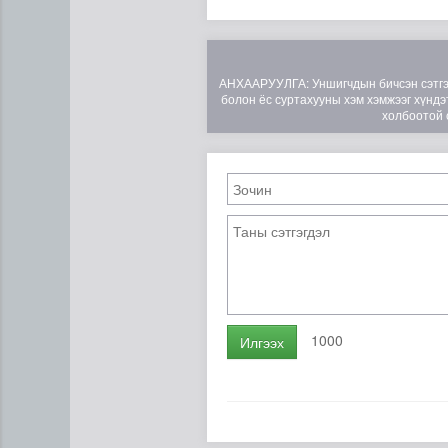
АНХААРУУЛГА: Уншигчдын бичсэн сэтгэгд
болон ёс суртахууны хэм хэмжээг хүндэт
холбоотой 
1000
Илгээх