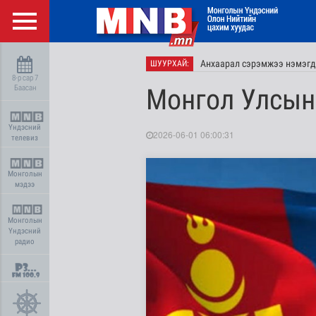
Анхаарал сэрэмжээ нэмэгд
ШУУРХАЙ:
8-р сар 7
Баасан
Монгол Улсын
Үндэсний
2026-06-01 06:00:31
телевиз
Монголын
мэдээ
Монголын
Үндэсний
радио