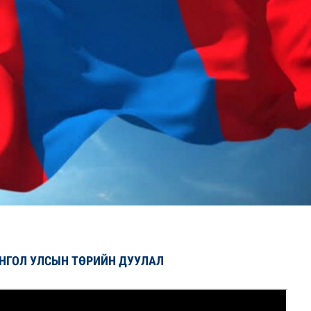
н хөрөнгө 7.6 тэрбум төгрөгөөр арвижлаа
НГОЛ УЛСЫН ТӨРИЙН ДУУЛАЛ