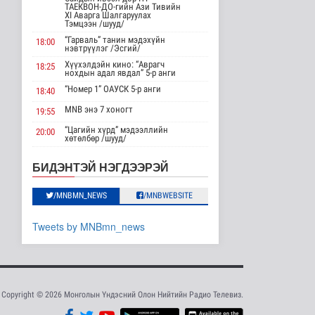
ТАЕКВОН-ДО-гийн Ази Тивийн
Нийслэлд 107 ШТС-аар
XI Аварга Шалгаруулах
АИ 92 автобензин
Тэмцээн /шууд/
түгээж байна
“Гарваль” танин мэдэхүйн
18:00
Улс төр
нэвтрүүлэг /Эсгий/
8 цаг 2 минутын өмнө
Хүүхэлдэйн кино: “Аврагч
18:25
нохдын адал явдал” 5-р анги
Олон улсын туршлага
“Номер 1” ОАУСК 5-р анги
18:40
судлах сургалт,
дадлагад 14 ..
MNB энэ 7 хоногт
19:55
Нийгэм
“Цагийн хүрд” мэдээллийн
20:00
8 цаг 28 минутын өмнө
хөтөлбөр /шууд/
MNB энэ 7 хоногт
20:40
Канадын Ерөнхий сайд
БИДЭНТЭЙ НЭГДЭЭРЭЙ
АНУ-тай хийж буй
Хөндөх сэдэв: Эмийн чанар
20:45
худалдааны..
100% уралдаант, танин
Дэлхийд
/MNBMN_NEWS
/MNBWEBSITE
21:15
мэдэхүйн нэвтрүүлэг S2 #9
9 цаг 41 минутын өмнө
“Эргүүлэг” ОАУСК 5-р анги”
22:15
Tweets by MNBmn_news
Мета компанид 567 сая
Эргэх дөрвөн цаг /Баянхонгор
23:30
ам.долларын төлбөр
аймгаас бэлтгэв/
ногдуул..
Дэлхийд
9 цаг 12 минутын өмнө
Copyright © 2026 Монголын Үндэсний Олон Нийтийн Радио Телевиз.
Ирэх 10 хоногт цаг