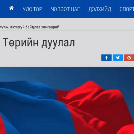
УЛС ТӨР
ЧӨЛӨӨТ ЦАГ
ДЭЛХИЙД
СПОР
үүлж, аюулгүй байдлаа хангаарай
 Төрийн дуулал