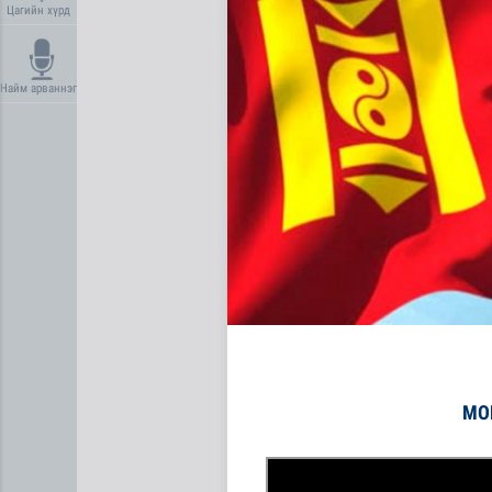
Цагийн хүрд
Найм арваннэг
Нийгмийн даатгалын сангий
МО