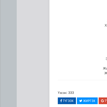
Х
Эртний ойг хамгаалахын ту
Жа
Ж
Үзсэн: 333
ТҮГЭЭХ
ЖИРГЭХ
Т