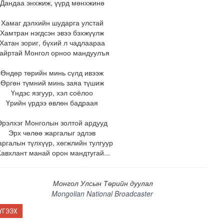
Дандаа энхжиж, үүрд мөнхжинө
Хамаг дэлхийн шударга улстай
Хамтран нэгдсэн эвээ бэхжүүлж
Хатан зориг, бүхий л чадлаараа
айртай Монгол орноо мандуулъя
Өндөр төрийн минь сүлд ивээж
Өргөн түмний минь заяа түшиж
Үндэс язгуур, хэл соёлоо
Үрийн үрдээ өвлөн бадраая
Эрэлхэг Монголын золтой ардууд
лд Канадын иргэд мод бэлтгэгчдийн замыг хааж байна
Эрх чөлөө жаргалыг эдлэв
ргалын түлхүүр, хөгжлийн тулгуур
авхлант манай орон мандтугай...
Монгол Улсын Төрийн дуулал
Mongolian National Broadcaster
ҮГЭЭХ