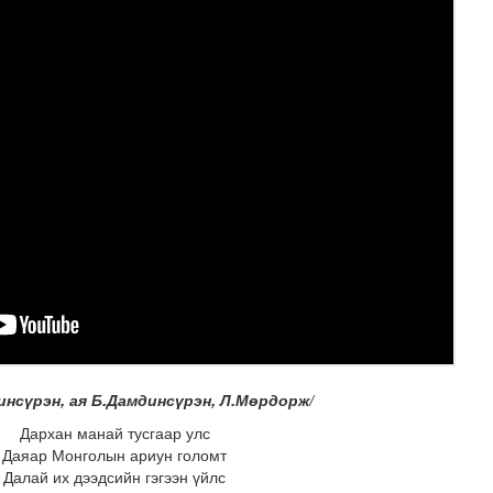
н засвар, шинэчлэлийг бүрэн хийж, хувийн хэвшил рүү м..
динсүрэн, ая Б.Дамдинсүрэн, Л.Мөрдорж/
Дархан манай тусгаар улс
Даяар Монголын ариун голомт
Далай их дээдсийн гэгээн үйлс