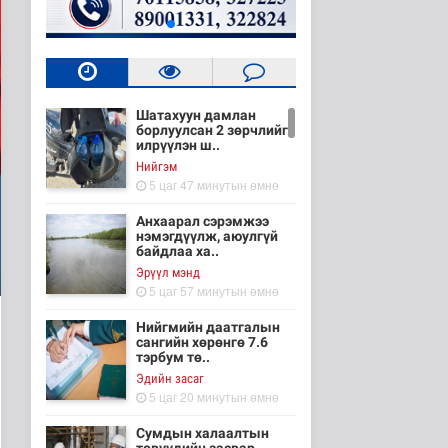
Шатахуун дамлан
борлуулсан 2 зөрчлийг
илрүүлэн ш..
Нийгэм
5 цаг 47 минутын өмнө
Анхаарал сэрэмжээ
нэмэгдүүлж, аюулгүй
байдлаа ха..
Эрүүл мэнд
5 цаг 57 минутын өмнө
Нийгмийн даатгалын
сангийн хөрөнгө 7.6
тэрбум тө..
Эдийн засаг
5 цаг 20 минутын өмнө
Сумдын халаалтын