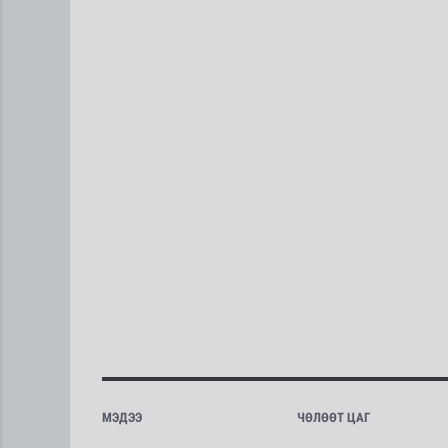
МЭДЭЭ
ЧӨЛӨӨТ ЦАГ