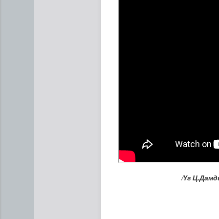
Сумдын халаалтын төвүүдий
/Үг Ц.Дам