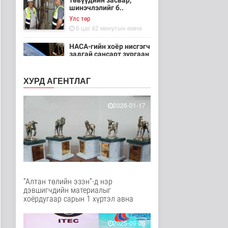
төвүүдийн засвар,
шинэчлэлийг б..
Улс төр
6 цаг 42 минутын өмнө
НАСА-гийн хоёр нисгэгч
задгай сансарт зургаан
ца..
Танин мэдэхүй
ХУРД АГЕНТЛАГ
6 цаг 57 минутын өмнө
Эртний ойг
2026-01-17
хамгаалахын тулд
Канадын иргэд мод бэ..
Дэлхийд
6 цаг 3 минутын өмнө
ЦАГ АГААР:
Улаанбаатарт шөнөдөө
18 хэм дулаан
“Алтан төлийн эзэн”-д нэр
Байгаль орчин
дэвшигчдийн материалыг
6 цаг 24 минутын өмнө
хоёрдугаар сарын 1 хүртэл авна
Кибер халдлага,
зөрчлийг E-Mongolia
2025-09-26
системээр да..