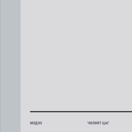
МЭДЭЭ
ЧӨЛӨӨТ ЦАГ