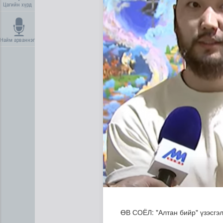
Цагийн хүрд
Найм арваннэг
Усны ослоос урьдчилан сэр
ӨВ СОЁЛ: "Алтан бийр" үзэсгэ