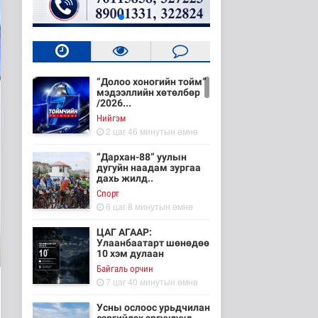
“Долоо хоногийн тойм”
мэдээллийн хөтөлбөр
/2026...
Нийгэм
2 цаг 46 минутын өмнө
“Дархан-88” уулын
дугуйн наадам зургаа
дахь жилд..
Cпорт
6 цаг 8 минутын өмнө
ЦАГ АГААР:
Улаанбаатарт шөнөдөө
10 хэм дулаан
Байгаль орчин
7 цаг 40 минутын өмнө
Усны ослоос урьдчилан