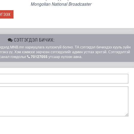
Mongolian National Broadcaster
ҮГЭЭХ
СЭТГЭГДЭЛ БИЧИХ:
элд MNB.mn хариуцлага хүлээхгүй болно. ТА сэтгэгдэл бичихдээ хууль зүйн
гэнэ үү. Хэм хэмжээг зөрчсөн сэтгэгдэлийг админ устгах эрхтэй. Сэтгэгдэлтэй
санал гомдолыг
70127055
утсаар хүлээн авна.
 сан” тусгай үзэсгэлэн нээгдлээ