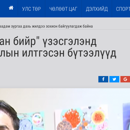
УЛС ТӨР
ЧӨЛӨӨТ ЦАГ
ДЭЛХИЙД
СПОР
наадам зургаа дахь жилдээ зохион байгуулагдаж байна
ан бийр" үзэсгэлэнд
лын илтгэсэн бүтээлүүд