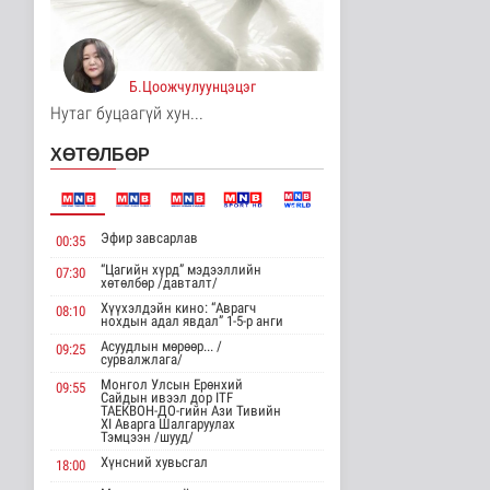
Цагааннуур суманд 23
мянга гаруй га талбайд
тари..
Б.Цоожчулуунцэцэг
Нийгэм
12 цаг 14 минутын өмнө
Нутаг буцаагүй хун...
Хөдөө орон нутагт
ХӨТӨЛБӨР
шатахуун
нийлүүлэлтийг хоёр да..
Нийгэм
12 цаг 16 минутын өмнө
Эфир завсарлав
00:35
ЦАГ АГААР:
“Цагийн хүрд” мэдээллийн
07:30
Улаанбаатарт өдөртөө
хөтөлбөр /давталт/
26 хэм дулаан
Хүүхэлдэйн кино: “Аврагч
08:10
Байгаль орчин
нохдын адал явдал” 1-5-р анги
12 цаг 28 минутын өмнө
Асуудлын мөрөөр... /
09:25
сурвалжлага/
Монгол Улсын Төрийн
Монгол Улсын Ерөнхий
09:55
дуулал
Сайдын ивээл дор ITF
ТАЕКВОН-ДО-гийн Ази Тивийн
Энтертайнмент
XI Аварга Шалгаруулах
Тэмцээн /шууд/
16 цаг 44 минутын өмнө
Хүнсний хувьсгал
18:00