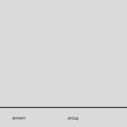
МҮОНРТ
БУСАД