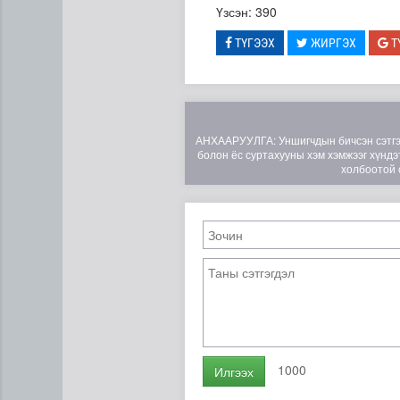
Үзсэн: 390
ТҮГЭЭХ
ЖИРГЭХ
Т
АНХААРУУЛГА: Уншигчдын бичсэн сэтгэгд
болон ёс суртахууны хэм хэмжээг хүндэт
холбоотой 
“Дүрслэх урлагийн оюуны өв
1000
Илгээх