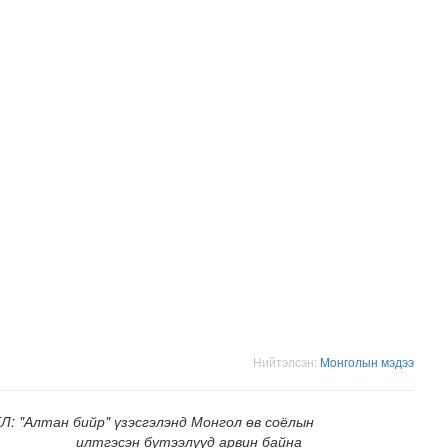
адаадад гаргажээ
Нийтэлсэн:
Moнголын мэдээ
: "Алтан бийр" үзэсгэлэнд Монгол өв соёлын
илтгэсэн бүтээлүүд арвин байна