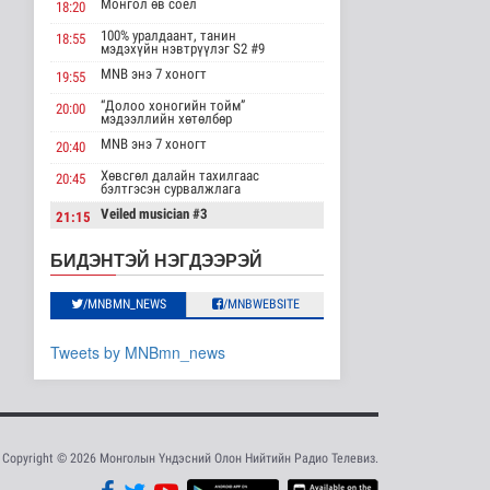
"Цагийн хүрд"
Монгол өв соёл
18:20
мэдээллийн хөтөлбөр
/2026.08.08/
100% уралдаант, танин
18:55
мэдэхүйн нэвтрүүлэг S2 #9
Нийгэм
MNB энэ 7 хоногт
2026-08-08 19:59
19:55
“Долоо хоногийн тойм”
20:00
Хүүхэд залуус, бизнес
мэдээллийн хөтөлбөр
эрхлэгчдийг дэмжих
MNB энэ 7 хоногт
20:40
инкубат..
Нийгэм
Хөвсгөл далайн тахилгаас
20:45
бэлтгэсэн сурвалжлага
2026-08-08 17:16
Veiled musician #3
21:15
Сүхбаатар суманд
“Inda house 1” МУСК
баригдаж буй 70 МВт-
22:00
БИДЭНТЭЙ НЭГДЭЭРЭЙ
ын хүчин ча..
“Гэрэлтэй цонх” үдшийн
23:35
Улс төр
хөтөлбөр
/MNBMN_NEWS
/MNBWEBSITE
2026-08-08 17:02
Газрын тосны
Tweets by MNBmn_news
агуулахууд эхнээсээ
ашиглалтад орох..
Улс төр
2026-08-08 15:56
Copyright © 2026 Монголын Үндэсний Олон Нийтийн Радио Телевиз.
ЦАГ АГААР:
Улаанбаатарт шөнөдөө