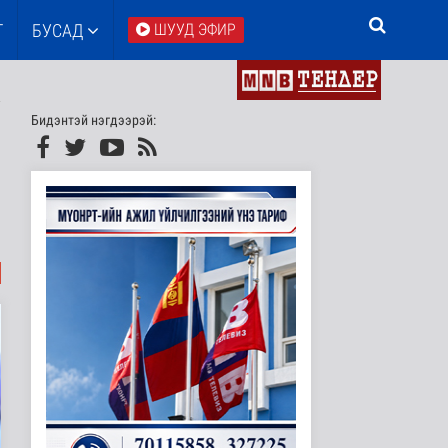
Т
БУСАД
ШУУД ЭФИР
Бидэнтэй нэгдээрэй: