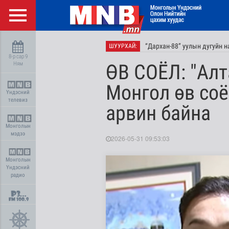
“Дархан-88” уулын дугуйн 
ШУУРХАЙ:
8-р сар 9
Ням
ӨВ СОЁЛ: "Алт
Монгол өв соё
Үндэсний
телевиз
арвин байна
Монголын
мэдээ
2026-05-31 09:53:03
Монголын
Үндэсний
радио