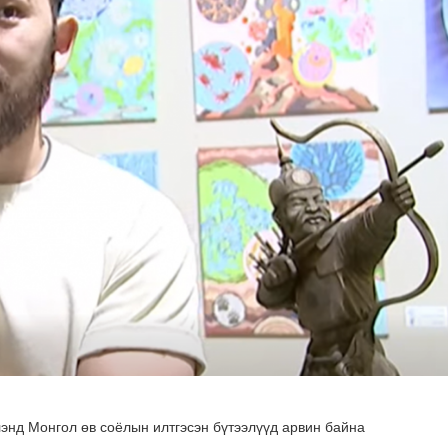
гийлэх эргүүлүүд тогтмол ажиллаж байна
лэнд Монгол өв соёлын илтгэсэн бүтээлүүд арвин байна