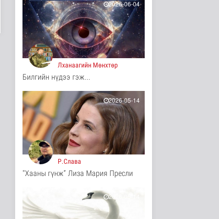
2026-06-04
12 цаг 58 минутын өмнө
Иргэд: Хичээлийн
хэрэгслийн үнэ багагүй
нэмэгдсэ..
Нийгэм
12 цаг 1 минутын өмнө
Лханаагийн Мөнхтөр
Билгийн нүдээ гэж...
Турк, Саудын Араб,
Пакистан улсууд
батлан хамгаа..
2026-05-14
Дэлхийд
12 цаг 4 минутын өмнө
"Онцгой амралт-2026"
реалити шоуны зургийг
авч э..
Нийгэм
Р.Слава
12 цаг 7 минутын өмнө
"Хааны гүнж” Лиза Мария Пресли
Монгол-Оросын зэвсэгт
хүчний байлдааны
буудлагат..
2026-05-14
Нийгэм
12 цаг 9 минутын өмнө