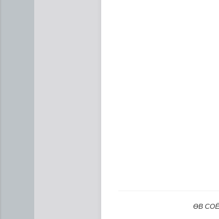
Манай улс 3.10 тонн алт г
ӨВ СОЁЛ