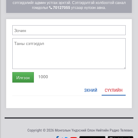
сэтгэгдэлийг админ устгах эрхтэй. Сэтгэгдэлтэй холбоотой санал
гомдолыг
70127055
утсаар хүлээн авна.
1000
Илгээх
ЭХНИЙ
СҮҮЛИЙН
Copyright © 2026 Монголын Үндэсний Олон Нийтийн Радио Телевиз.