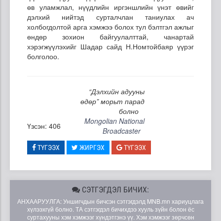
өв уламжлал, нүүдлийн иргэншлийн үнэт өвийг
дэлхий нийтэд сурталчлан таниулах ач
холбогдолтой арга хэмжээ болох тул бэлтгэл ажлыг
өндөр зохион байгуулалттай, чанартай
хэрэгжүүлэхийг Шадар сайд Н.Номтойбаяр үүрэг
болголоо.
“Дэлхийн адууны
өдөр” морьт парад
болно
Mongolian National
Үзсэн: 406
Broadcaster
ТҮГЭЭХ
ЖИРГЭХ
ТҮГЭЭХ
СЭТГЭГДЭЛ БИЧИХ:
АНХААРУУЛГА: Уншигчдын бичсэн сэтгэгдэлд MNB.mn хариуцлага
хүлээхгүй болно. ТА сэтгэгдэл бичихдээ хууль зүйн болон ёс
суртахууны хэм хэмжээг хүндэтгэнэ үү. Хэм хэмжээг зөрчсөн