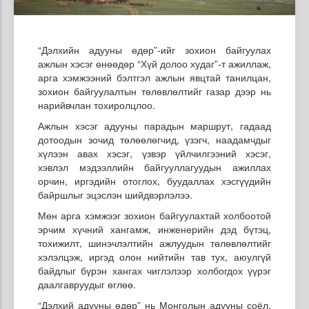
“Дэлхийн адууны өдөр”-ийг зохион байгуулах
ажлын хэсэг өнөөдөр “Хүй долоо худаг”-т ажиллаж,
арга хэмжээний бэлтгэл ажлын явцтай танилцан,
зохион байгуулалтын төлөвлөлтийг газар дээр нь
нарийвчлан тохиролцлоо.
Ажлын хэсэг адууны парадын маршрут, гадаад
дотоодын зочид төлөөлөгчид, үзэгч, наадамчдыг
хүлээн авах хэсэг, үзвэр үйлчилгээний хэсэг,
хэвлэл мэдээллийн байгууллагуудын ажиллах
орчин, иргэдийн отоглох, буудаллах хэсгүүдийн
байршлыг эцэслэн шийдвэрлэлээ.
Мөн арга хэмжээг зохион байгуулахтай холбоотой
эрчим хүчний хангамж, инженерийн дэд бүтэц,
тохижилт, шинэчлэлтийн ажлуудын төлөвлөлтийг
хэлэлцэж, иргэд олон нийтийн тав тух, аюулгүй
байдлыг бүрэн хангах чиглэлээр холбогдох үүрэг
даалгавруудыг өглөө.
“Дэлхий адууны өдөр” нь Монголын адууны соёл,