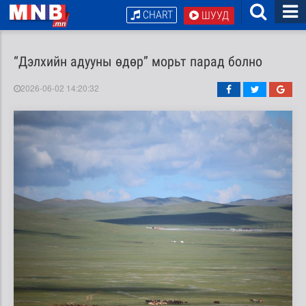
CHART
ШУУД
“Дэлхийн адууны өдөр” морьт парад болно
2026-06-02 14:20:32