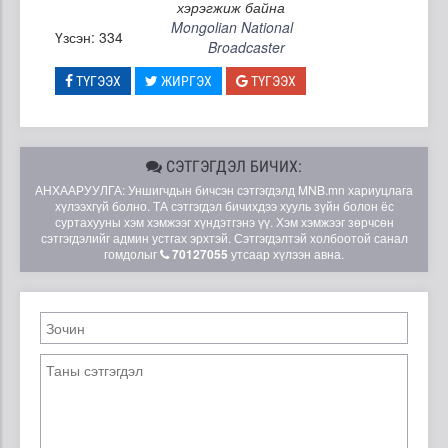
хэрэгжиж байна
Mongolian National
Үзсэн: 334
Broadcaster
ТҮГЭЭХ
ЖИРГЭХ
ТҮГЭЭХ
СЭТГЭГДЭЛ БИЧИХ:
АНХААРУУЛГА: Уншигчдын бичсэн сэтгэгдэлд MNB.mn хариуцлага
хүлээхгүй болно. ТА сэтгэгдэл бичихдээ хууль зүйн болон ёс
суртахууны хэм хэмжээг хүндэтгэнэ үү. Хэм хэмжээг зөрчсөн
сэтгэгдэлийг админ устгах эрхтэй. Сэтгэгдэлтэй холбоотой санал
гомдолыг
70127055
утсаар хүлээн авна.