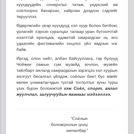
хүүхдүүдийн сонирхлыг татаж, үндэсний өв
соёлоороо бахархах, хайрлан дээдлэх сэдлийг
төрүүллээ.
Өдөрлөгийн үеэр хүүхдүүд хэл хуур болон битбокс
урлагийг хэрхэн суралцах талаар уран бүтээлчтэй
нээлттэй ярилцаж, идэвхтэй хамрагдсан нь энэ
удаагийн фестивалийн онцлох үйл явдлын нэг
байв.
Иргэд, олон нийт, албан байгууллага, гэр бүлүүд
Чойжин ламын сүм музейд зочлон, музейн
тайлбарт аялалд хамрагдахын зэрэгцээ хэл хуурын
аялгуут бясалгал үйлдэж, соёлын биет бус өвийг
өвлөн уламжлагчдын тусгай тоглолтыг зуны турш
үзэх бүрэн боломжтой
гэж Соёл, спорт, аялал
жуулчлал, залуучуудын яамнаас мэдээллээ.
“Соёлын
боловсролын цогц
хөтөлбөр”