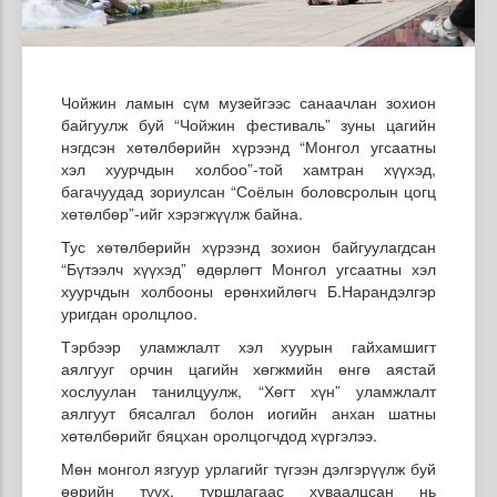
Чойжин ламын сүм музейгээс санаачлан зохион
байгуулж буй “Чойжин фестиваль” зуны цагийн
нэгдсэн хөтөлбөрийн хүрээнд “Монгол угсаатны
хэл хуурчдын холбоо”-той хамтран хүүхэд,
багачуудад зориулсан “Соёлын боловсролын цогц
хөтөлбөр”-ийг хэрэгжүүлж байна.
Тус хөтөлбөрийн хүрээнд зохион байгуулагдсан
“Бүтээлч хүүхэд” өдөрлөгт Монгол угсаатны хэл
хуурчдын холбооны ерөнхийлөгч Б.Нарандэлгэр
уригдан оролцлоо.
Тэрбээр уламжлалт хэл хуурын гайхамшигт
аялгууг орчин цагийн хөгжмийн өнгө аястай
хослуулан танилцуулж, “Хөгт хүн” уламжлалт
аялгуут бясалгал болон иогийн анхан шатны
хөтөлбөрийг бяцхан оролцогчдод хүргэлээ.
Мөн монгол язгуур урлагийг түгээн дэлгэрүүлж буй
өөрийн түүх, туршлагаас хуваалцсан нь