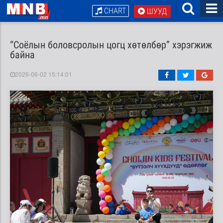
CHART
ШУУД
“Соёлын боловсролын цогц хөтөлбөр” хэрэгжиж
байна
2026-06-02 15:14:01