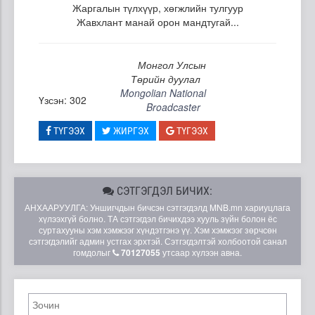
Жаргалын түлхүүр, хөгжлийн тулгуур
Жавхлант манай орон мандтугай...
Монгол Улсын
Төрийн дуулал
Mongolian National
Үзсэн: 302
Broadcaster
ТҮГЭЭХ
ЖИРГЭХ
ТҮГЭЭХ
СЭТГЭГДЭЛ БИЧИХ:
АНХААРУУЛГА: Уншигчдын бичсэн сэтгэгдэлд MNB.mn хариуцлага
хүлээхгүй болно. ТА сэтгэгдэл бичихдээ хууль зүйн болон ёс
суртахууны хэм хэмжээг хүндэтгэнэ үү. Хэм хэмжээг зөрчсөн
сэтгэгдэлийг админ устгах эрхтэй. Сэтгэгдэлтэй холбоотой санал
гомдолыг
70127055
утсаар хүлээн авна.