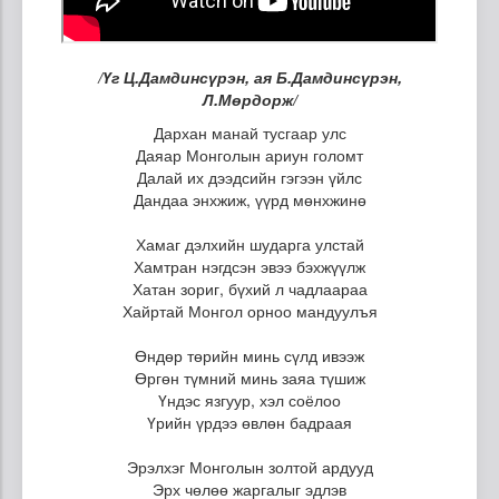
/Үг Ц.Дамдинсүрэн, ая Б.Дамдинсүрэн,
Л.Мөрдорж/
Дархан манай тусгаар улс
Даяар Монголын ариун голомт
Далай их дээдсийн гэгээн үйлс
Дандаа энхжиж, үүрд мөнхжинө
Хамаг дэлхийн шударга улстай
Хамтран нэгдсэн эвээ бэхжүүлж
Хатан зориг, бүхий л чадлаараа
Хайртай Монгол орноо мандуулъя
Өндөр төрийн минь сүлд ивээж
Өргөн түмний минь заяа түшиж
Үндэс язгуур, хэл соёлоо
Үрийн үрдээ өвлөн бадраая
Эрэлхэг Монголын золтой ардууд
Эрх чөлөө жаргалыг эдлэв