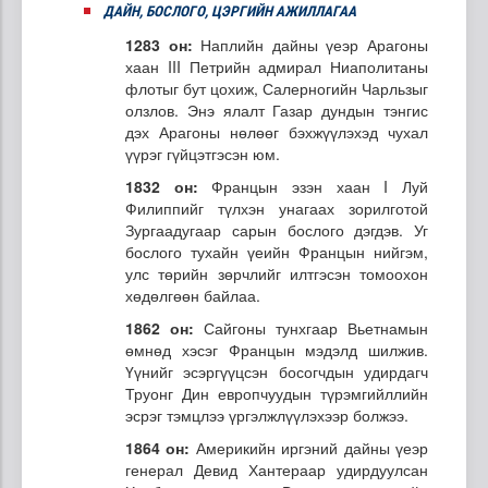
ДАЙН, БОСЛОГО, ЦЭРГИЙН АЖИЛЛАГАА
1283 он:
Наплийн дайны үеэр Арагоны
хаан III Петрийн адмирал Ниаполитаны
флотыг бут цохиж, Салерногийн Чарльзыг
олзлов. Энэ ялалт Газар дундын тэнгис
дэх Арагоны нөлөөг бэхжүүлэхэд чухал
үүрэг гүйцэтгэсэн юм.
1832 он:
Францын эзэн хаан I Луй
Филиппийг түлхэн унагаах зорилготой
Зургаадугаар сарын бослого дэгдэв. Уг
бослого тухайн үеийн Францын нийгэм,
улс төрийн зөрчлийг илтгэсэн томоохон
хөдөлгөөн байлаа.
1862 он:
Сайгоны тунхгаар Вьетнамын
өмнөд хэсэг Францын мэдэлд шилжив.
Үүнийг эсэргүүцсэн босогчдын удирдагч
Труонг Дин европчуудын түрэмгийллийн
эсрэг тэмцлээ үргэлжлүүлэхээр болжээ.
1864 он:
Америкийн иргэний дайны үеэр
генерал Девид Хантераар удирдуулсан