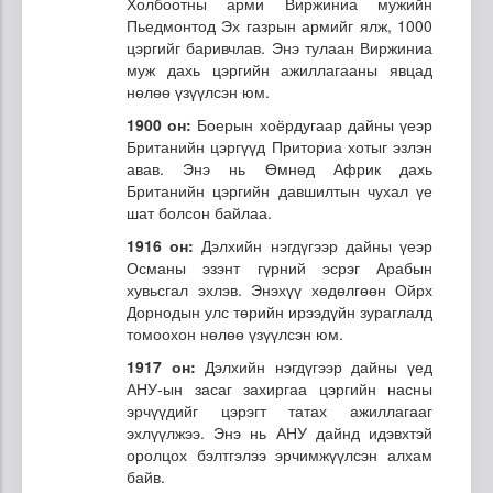
Холбоотны арми Виржиниа мужийн
Пьедмонтод Эх газрын армийг ялж, 1000
цэргийг баривчлав. Энэ тулаан Виржиниа
муж дахь цэргийн ажиллагааны явцад
нөлөө үзүүлсэн юм.
1900 он:
Боерын хоёрдугаар дайны үеэр
Британийн цэргүүд Приториа хотыг эзлэн
авав. Энэ нь Өмнөд Африк дахь
Британийн цэргийн давшилтын чухал үе
шат болсон байлаа.
1916 он:
Дэлхийн нэгдүгээр дайны үеэр
Османы эзэнт гүрний эсрэг Арабын
хувьсгал эхлэв. Энэхүү хөдөлгөөн Ойрх
Дорнодын улс төрийн ирээдүйн зураглалд
томоохон нөлөө үзүүлсэн юм.
1917 он:
Дэлхийн нэгдүгээр дайны үед
АНУ-ын засаг захиргаа цэргийн насны
эрчүүдийг цэрэгт татах ажиллагааг
эхлүүлжээ. Энэ нь АНУ дайнд идэвхтэй
оролцох бэлтгэлээ эрчимжүүлсэн алхам
байв.