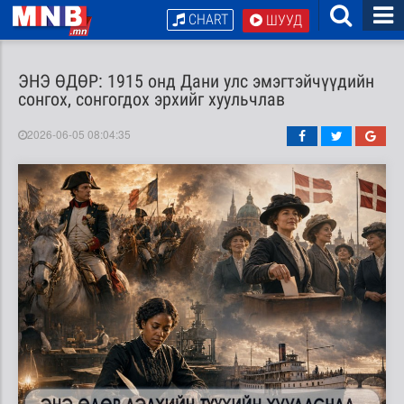
CHART
ШУУД
ЭНЭ ӨДӨР: 1915 онд Дани улс эмэгтэйчүүдийн
сонгох, сонгогдох эрхийг хуульчлав
2026-06-05 08:04:35