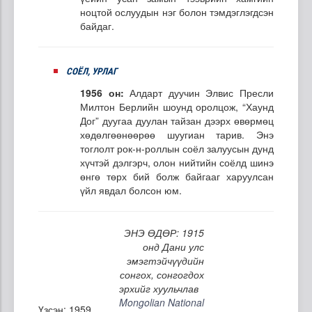
ноцтой ослуудын нэг болон тэмдэглэгдсэн
байдаг.
СОЁЛ, УРЛАГ
1956 он:
Алдарт дуучин Элвис Пресли
Милтон Берлийн шоунд оролцож, “Хаунд
Дог” дуугаа дуулан тайзан дээрх өвөрмөц
хөдөлгөөнөөрөө шуугиан тарив. Энэ
тоглолт рок-н-роллын соёл залуусын дунд
хүчтэй дэлгэрч, олон нийтийн соёлд шинэ
өнгө төрх бий болж байгааг харуулсан
үйл явдал болсон юм.
ЭНЭ ӨДӨР: 1915
онд Дани улс
эмэгтэйчүүдийн
сонгох, сонгогдох
эрхийг хуульчлав
Mongolian National
Үзсэн: 1959