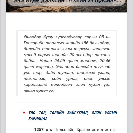
Өнөөдөр буюу зургаадугаар сарын 05 нь
Григорийн тооллын жилийн 156 дахь өдөр,
билгийн тооллын зуны тэргүүн харагчин
могой сарын шинийн 20-ны өдөр тохиож
байна. Наран 04:55 цагт мандаж, 20:46
цагт жаргана. Энэ өдөр дэлхийн түүхэнд
улс төр, дайн тулаан, шинжлэх ухаан,
технологи, соёл урлаг, олон улсын
харилцаанд нөлөөлсөн олон чухал үйл
явдал өрнөжээ.
УЛС ТӨР, ТӨРИЙН БАЙГУУЛАЛ, ОЛОН УЛСЫН
ХАРИЛЦАА
1257 он:
Польшийн Краков хотод хотын