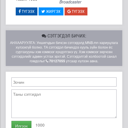
Broadcaster
ТҮГЭЭХ
ЖИРГЭХ
ТҮГЭЭХ
СЭТГЭГДЭЛ БИЧИХ:
АНХААРУУЛГА: Уншигчдын бичсэн сэтгэгдэлд MNB.mn хариуцлага
хүлээхгүй болно. ТА сэтгэгдэл бичихдээ хууль зүйн болон ёс
суртахууны хэм хэмжээг хүндэтгэнэ үү. Хэм хэмжээг зөрчсөн
сэтгэгдэлийг админ устгах эрхтэй. Сэтгэгдэлтэй холбоотой санал
гомдолыг
70127055
утсаар хүлээн авна.
1000
Илгээх