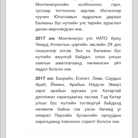
Монтенегрогийн холбооноос гарч,
тусгаар тогтнолоо зарлав. Ингэснээр
хуучин Югославын задралын дараах
Балканы бүс нутгийн улс төрийн зураглал
дахин өөрчлөгдсөн юм.
2017 он:
Монтенегро улс НАТО буюу
Умард Атлантын цэргийн эвслийн 29 дэх
гишүүнээр элсэв. Энэ нь Балканы бүс
нутгийн аюулгүй байдал, олон улсын
хамтын ажиллагаанд нөлөөлсөн үйл
явдал болсон юм.
2017 он:
Бахрейн, Египет, Ливи, Саудын
Араб, Йемен, Арабын Нэгдсэн Эмирт
зэрэг арабын зургаан улс Катартай
дипломат харилцаагаа таслав. Тэд Катар
улсыг бүс нутгийн тогтворгүй байдалд
нөлөөлж байна гэж үзсэн бөгөөд уг
хямрал Персийн булангийн орнуудын
харилцаанд томоохон сорилт болсон юм.