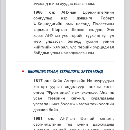
түүхэнд шинэ хуудас нээсэн юм.
1968 он:
АНУ-ын Ерөнхийлөгчийн
сонгуульд нэр дэвшигч Роберт
Ф.Кеннедигийн амь насанд Палестины
харьяат Ширхан Ширхан халдав. Энэ
хэрэг АНУ-ын улс төрийн түүхэнд гүн ул
мөр үлдээсэн бөгөөд тухайн үеийн
нийгмийн хямрал, улс төрийн хурцадмал
байдлыг улам нэмэгдүүлсэн юм.
ШИНЖЛЭХ УХААН, ТЕХНОЛОГИ, ЭРҮҮЛ МЭНД
1817 он:
Хойд Америкийн Их нууруудын
хотгорт уурын хөдөлгүүрт анхны хөлөг
онгоц “Фронтенак” явж эхэлжээ. Энэ нь
усан тээврийн хөгжил, худалдааны
урсгалд шинэ боломж нээсэн технологийн
дэвшил байв.
1981 он:
АНУ-ын Өвчний хяналт,
сэргийлэлтийн төв хүний дархлааны
системд ноцтой аюул учруулах нэгэн