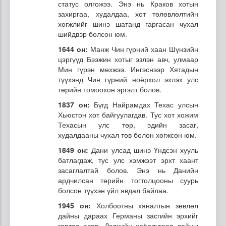
статус олгожээ. Энэ нь Краков хотын
захиргаа, худалдаа, хот төлөвлөлтийн
хөгжлийг шинэ шатанд гаргасан чухал
шийдвэр болсон юм.
1644 он:
Манж Чин гүрний хаан Шүнзийн
цэргүүд Бээжин хотыг эзлэн авч, улмаар
Мин гүрэн мөхжээ. Ингэснээр Хятадын
түүхэнд Чин гүрний ноёрхол эхлэх улс
төрийн томоохон эргэлт болов.
1837 он:
Бүгд Найрамдах Техас улсын
Хьюстон хот байгуулагдав. Тус хот хожим
Техасын улс төр, эдийн засаг,
худалдааны чухал төв болон хөгжсөн юм.
1849 он:
Дани улсад шинэ Үндсэн хууль
батлагдаж, тус улс хэмжээт эрхт хаант
засаглалтай болов. Энэ нь Данийн
ардчилсан төрийн тогтолцооны суурь
болсон түүхэн үйл явдал байлаа.
1945 он:
Холбоотны хяналтын зөвлөл
дайны дараах Германы засгийн эрхийг
гартаа авав. Дэлхийн хоёрдугаар дайны