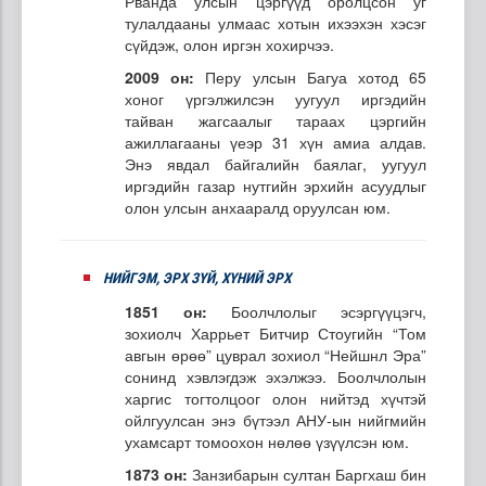
Рванда улсын цэргүүд оролцсон уг
тулалдааны улмаас хотын ихээхэн хэсэг
сүйдэж, олон иргэн хохирчээ.
2009 он:
Перу улсын Багуа хотод 65
хоног үргэлжилсэн уугуул иргэдийн
тайван жагсаалыг тараах цэргийн
ажиллагааны үеэр 31 хүн амиа алдав.
Энэ явдал байгалийн баялаг, уугуул
иргэдийн газар нутгийн эрхийн асуудлыг
олон улсын анхааралд оруулсан юм.
НИЙГЭМ, ЭРХ ЗҮЙ, ХҮНИЙ ЭРХ
1851 он:
Боолчлолыг эсэргүүцэгч,
зохиолч Харрьет Битчир Стоугийн “Том
авгын өрөө” цуврал зохиол “Нейшнл Эра”
сонинд хэвлэгдэж эхэлжээ. Боолчлолын
харгис тогтолцоог олон нийтэд хүчтэй
ойлгуулсан энэ бүтээл АНУ-ын нийгмийн
ухамсарт томоохон нөлөө үзүүлсэн юм.
1873 он:
Занзибарын султан Баргхаш бин