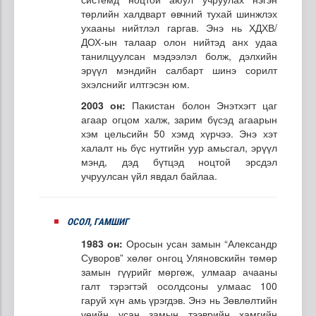
төрлийн халдварт өвчний тухай шинжлэх
ухааны нийтлэл гаргав. Энэ нь ХДХВ/
ДОХ-ын талаар олон нийтэд анх удаа
танилцуулсан мэдээлэл болж, дэлхийн
эрүүл мэндийн салбарт шинэ сорилт
эхэлснийг илтгэсэн юм.
2003 он:
Пакистан болон Энэтхэгт цаг
агаар огцом халж, зарим бүсэд агаарын
хэм цельсийн 50 хэмд хүрчээ. Энэ хэт
халалт нь бүс нутгийн уур амьсгал, эрүүл
мэнд, дэд бүтцэд ноцтой эрсдэл
учруулсан үйл явдал байлаа.
ОСОЛ, ГАМШИГ
1983 он:
Оросын усан замын “Александр
Суворов” хөлөг онгоц Уляновскийн төмөр
замын гүүрийг мөргөж, улмаар ачааны
галт тэрэгтэй осолдсоны улмаас 100
гаруй хүн амь үрэгдэв. Энэ нь Зөвлөлтийн
үеийн усан замын тээврийн хамгийн