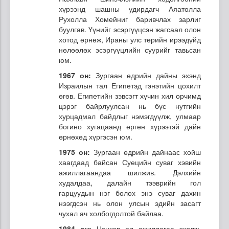
хүрээнд шашны удирдагч Аяатолла
Рухолла Хомейниг баривчлах зарлиг
буулгав. Үүнийг эсэргүүцсэн жагсаал олон
хотод өрнөж, Ираны улс төрийн ирээдүйд
нөлөөлөх эсэргүүцлийн суурийг тавьсан
юм.
1967 он:
Зургаан өдрийн дайны эхэнд
Израилын тал Египетэд гэнэтийн цохилт
өгөв. Египетийн зэвсэгт хүчин хил орчимд
цэрэг байрлуулсан нь бүс нутгийн
хурцадмал байдлыг нэмэгдүүлж, улмаар
богино хугацаанд өргөн хүрээтэй дайн
өрнөхөд хүргэсэн юм.
1975 он:
Зургаан өдрийн дайнаас хойш
хаагдаад байсан Суецийн суваг хэвийн
ажиллагаандаа шилжив. Дэлхийн
худалдаа, далайн тээврийн гол
гарцуудын нэг болох энэ суваг дахин
нээгдсэн нь олон улсын эдийн засагт
чухал ач холбогдолтой байлаа.
1984 он:
Цэнхэр од ажиллагаа эхэлж,