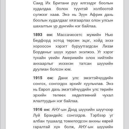
Саид Их Британи руу илгээдэг боолын
худалдаа болон түүнтэй холбоотой
сүлжээг хаав. Энэ нь Зүүн Африк дахь
боолын худалдааг хязгаарлах олон улсын
шахалтын үр дүнгийн нэг байлаа.
1893 он:
Массачюсетс мужийн Нью
Бедфорд хотод төрсөн эцэг, хойд эхээ
хороосон хэрэгт буруутгагдсан Лиззи
Борденыг шүүх хурал эхэлжээ. Уг хэрэг
тухайн үеийн Америкийн олон нийтийн
анхаарлыг ихээхэн татсан шүүхийн
дуулиан болсон юм.
1915 он:
Дани улс эмэгтэйчүүдийн
сонгох, сонгогдох эрхийг хуульчлав. Энэ
нь Европ дахь эмэгтэйчүүдийн улс төрийн
эрхийн төлөөх хөдөлгөөний чухал
ялалтуудын нэг байлаа.
1916 он:
АНУ-ын Дээд шүүхийн шүүгчээр
Луй Брандейс сонгогдов. Тэрбээр уг
албан тушаалд томилогдсон анхны еврей
гаралтай хүн болж, АНУ-ын шүүхийн