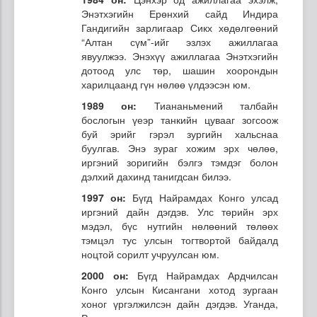
Энэтхэгийн Ерөнхий сайд Индира
Гандигийн зарлигаар Сикх хөдөлгөөний
“Алтан сүм”-ийг эзлэх ажиллагаа
явуулжээ. Энэхүү ажиллагаа Энэтхэгийн
дотоод улс төр, шашин хоорондын
харилцаанд гүн нөлөө үлдээсэн юм.
1989 он:
Тиананьмений талбайн
бослогын үеэр танкийн цувааг зогсоож
буй эрийг гэрэл зургийн хальснаа
буулгав. Энэ зураг хожим эрх чөлөө,
иргэний зоригийн бэлгэ тэмдэг болон
дэлхий дахинд танигдсан билээ.
1997 он:
Бүгд Найрамдах Конго улсад
иргэний дайн дэгдэв. Улс төрийн эрх
мэдэл, бүс нутгийн нөлөөний төлөөх
тэмцэл тус улсын тогтвортой байдалд
ноцтой сорилт учруулсан юм.
2000 он:
Бүгд Найрамдах Ардчилсан
Конго улсын Кисангани хотод зургаан
хоног үргэлжилсэн дайн дэгдэв. Уганда,