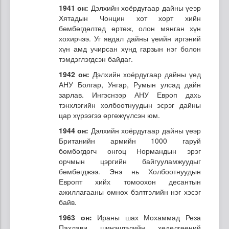
1941 он:
Дэлхийн хоёрдугаар дайны үеэр
Хятадын Чонцин хот хорт хийн
бөмбөгдөлтөд өртөж, олон мянган хүн
хохирчээ. Уг явдал дайны үеийн иргэний
хүн амд учирсан хүнд гарзын нэг болон
тэмдэглэгдсэн байдаг.
1942 он:
Дэлхийн хоёрдугаар дайны үед
АНУ Болгар, Унгар, Румын улсад дайн
зарлав. Ингэснээр АНУ Европ дахь
тэнхлэгийн холбоотнуудын эсрэг дайны
цар хүрээгээ өргөжүүлсэн юм.
1944 он:
Дэлхийн хоёрдугаар дайны үеэр
Британийн армийн 1000 гаруй
бөмбөгдөгч онгоц Нормандын эрэг
орчмын цэргийн байгууламжуудыг
бөмбөгджээ. Энэ нь Холбоотнуудын
Европт хийх томоохон десантын
ажиллагааны өмнөх бэлтгэлийн нэг хэсэг
байв.
1963 он:
Ираны шах Мохаммад Реза
Пахлави шинэчлэлийн хөдөлгөөний