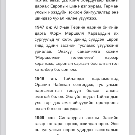
дараах Европын шинэ дэг журам, Герман
улсын ирээдүйн зохион байгуулалтад энэ
шийдвэр чухал нөлөө үзүүлжээ.
1947 он:
АНУ-ын Төрийн нарийн бичгийн
дарга Жорж Маршалл Харвардын их
сургуульд үг хэлж, дайнд сүйдсэн Европ
тивд эдийн засгийн тусламж үзүүлэхийг
уриалав. Энэхүү санаачилга хожим
“Маршаллын төлөвлөгөө” нэрээр
хэрэгжиж, Европын сэргээн босголтын гол
хөтөлбөр болсон юм.
1949 он:
Тайландын парламентад
Орапин Чайякан сонгогдож, тус улсын
парламентын гишүүн болсон анхны
эмэгтэй болов. Энэ үйл явдал Тайландын
улс төр дэх эмэгтэйчүүдийн оролцооны
эхлэл болсон гэж үздэг.
1959 он:
Сингапурын анхны Засгийн
газар тангараг өргөж, ажилдаа оров. Энэ
нь тус улсын өөрөө удирдах засаглалын