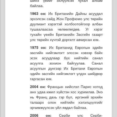
шинэ үеийг эхлүүлсэн чухал алхам
байлаа.
1963 он:
Их Британийн Дайны асуудал
эрхэлсэн сайд Жон Профюмо улс төрийн
дуулиант хэрэгтэй холбоотойгоор албан
тушаалаасаа чөлөөлөгдөв. Уг хэрэг
тухайн үеийн Британийн Засгийн газарт
улс төрийн хүчтэй доргилт авчирсан юм.
1975 он:
Их Британид Европын эдийн
засгийн нийгэмлэгт элссэн хэвээр байх
эсэх асуудлаар бүх нийтийн санал
асуулга зохион байгуулав. Санал
асуулгын дүнгээр Их Британи Европын
эдийн засгийн нийгэмлэгт үлдэх шийдвэр
гаргасан юм.
2004 он:
Францын нийслэл Парис хотод
анх удаа ижил хүйстэн хос хуримлав. Энэ
нь Франц дахь гэр бүл, иргэний эрхийн
талаарх олон нийтийн хэлэлцүүлгийг
эрчимжүүлсэн үйл явдал байлаа.
2006 он:
Серби улс Серби-