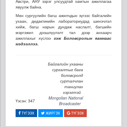
Австри, АНУ зэрэг улсуудтай хамтын ажиллагаа
явуулж байна.
Мөн сургуулийн багш ажилчдын зүгээс байгалийн
ухаан, дидактикийн лабораториудад шинэчлэл
хийж, багш нарын дундаж наслалт, багшийн
мэргэжил дээшлүүлэлт тал дээр анхаарч
ажиллахыг хүслээ
гэж Боловсролын яамнаас
мэдээллээ.
Байгалийн ухааны
сургалтыг бага
боловсролд
сурталчлан
таниулах
хэрэгтэй
Mongolian National
Үзсэн: 347
Broadcaster
ТҮГЭЭХ
ЖИРГЭХ
ТҮГЭЭХ