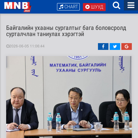
CHART
ШУУД
Байгалийн ухааны сургалтыг бага боловсролд
сурталчлан таниулах хэрэгтэй
2026-06-05 11:06:44