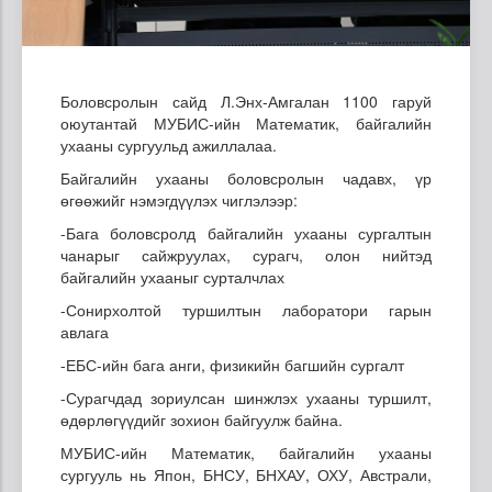
Боловсролын сайд Л.Энх-Амгалан 1100 гаруй
оюутантай МУБИС-ийн Математик, байгалийн
ухааны сургуульд ажиллалаа.
Байгалийн ухааны боловсролын чадавх, үр
өгөөжийг нэмэгдүүлэх чиглэлээр:
-Бага боловсролд байгалийн ухааны сургалтын
чанарыг сайжруулах, сурагч, олон нийтэд
байгалийн ухааныг сурталчлах
-Сонирхолтой туршилтын лаборатори гарын
авлага
-ЕБС-ийн бага анги, физикийн багшийн сургалт
-Сурагчдад зориулсан шинжлэх ухааны туршилт,
өдөрлөгүүдийг зохион байгуулж байна.
МУБИС-ийн Математик, байгалийн ухааны
сургууль нь Япон, БНСУ, БНХАУ, ОХУ, Австрали,