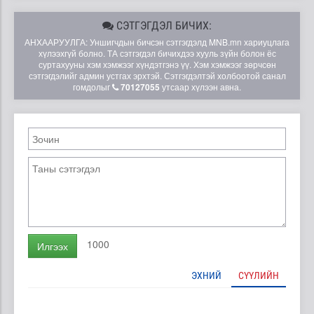
СЭТГЭГДЭЛ БИЧИХ:
АНХААРУУЛГА: Уншигчдын бичсэн сэтгэгдэлд MNB.mn хариуцлага
хүлээхгүй болно. ТА сэтгэгдэл бичихдээ хууль зүйн болон ёс
суртахууны хэм хэмжээг хүндэтгэнэ үү. Хэм хэмжээг зөрчсөн
сэтгэгдэлийг админ устгах эрхтэй. Сэтгэгдэлтэй холбоотой санал
гомдолыг
70127055
утсаар хүлээн авна.
1000
Илгээх
ЭХНИЙ
СҮҮЛИЙН