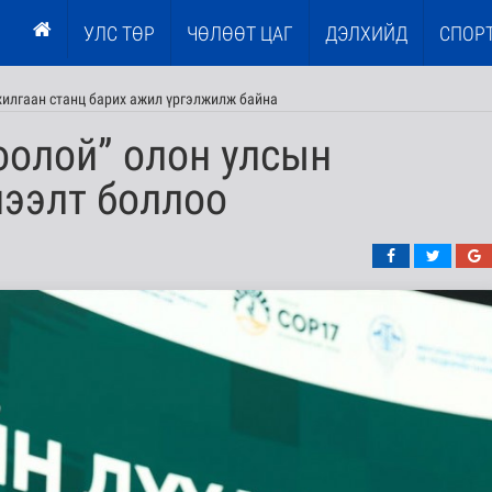
УЛС ТӨР
ЧӨЛӨӨТ ЦАГ
ДЭЛХИЙД
СПОР
илгаан станц барих ажил үргэлжилж байна
оолой” олон улсын
нээлт боллоо