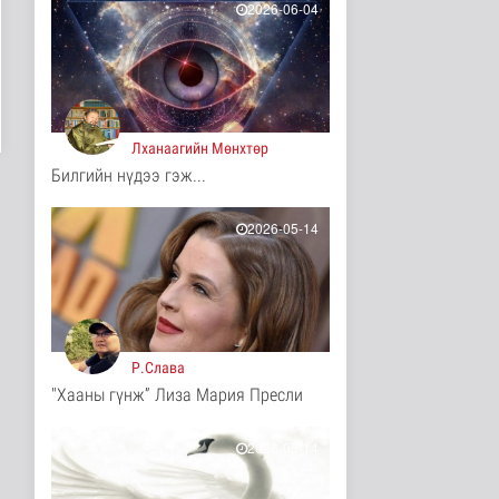
2026-06-04
3 цаг 23 минутын өмнө
COP17-ын зочид,
төлөөлөгчдөд үйлчлэх
250 орчим ж..
Нийгэм
5 цаг 44 минутын өмнө
Лханаагийн Мөнхтөр
Билгийн нүдээ гэж...
Шатахууны нөөцийг
нэмэгдүүлэх,
доголдлыг арилгах..
2026-05-14
Нийгэм
5 цаг 48 минутын өмнө
Нийслэлийн иргэдийн
Төлөөлөгчдийн Хурлын
Ээлжит ..
Нийгэм
Р.Слава
5 цаг 54 минутын өмнө
"Хааны гүнж” Лиза Мария Пресли
Үерийн аюулаас
сэрэмжтэй байхыг
анхааруулж байна
2026-05-14
Байгаль орчин
5 цаг 9 минутын өмнө