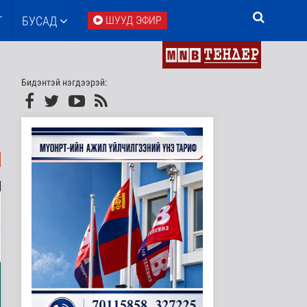
Т
БУСАД
ШУУД ЭФИР
Бидэнтэй нэгдээрэй: