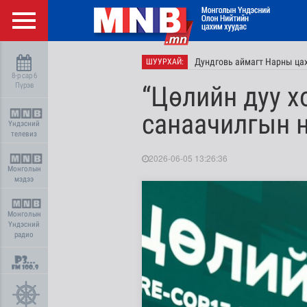
Дундговь аймагт Нарны цах
ШУУРХАЙ:
8-р сар 6
Пүрэв
“Цөлийн дуу х
санаачилгын 
Үндэсний
телевиз
2026-06-05 13:26:36
Монголын
мэдээ
Монголын
Үндэсний
радио