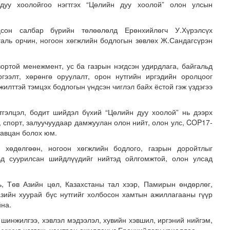
 дуу хоолойгоо нэгтгэх “Цөлийн дуу хоолой” олон улсын
цсон салбар бүрийн төлөөлөлд Ерөнхийлөгч У.Хүрэлсүх
галь орчин, ногоон хөгжлийн бодлогын зөвлөх Ж.Сандагсүрэн
вортой менежмент, ус ба газрын нэгдсэн удирдлага, байгальд
гээлт, хөрөнгө оруулалт, орон нутгийн иргэдийн оролцоог
лжилттэй тэмцэх бодлогын үндсэн чиглэл байх ёстой гэж үздэгээ
лгамдаж буй асуудлуудыг 7 хоног бүр Засгийн газрын х..
тгэлцэл, бодит шийдэл бүхий “Цөлийн дуу хоолой” нь дээрх
, спорт, залуучуудаар дамжуулан олон нийт, олон улс, COP17-
тавцан болох юм.
 хөдөлгөөн, ногоон хөгжлийн бодлого, газрын доройтлыг
льд суурилсан шийдлүүдийг нийтэд ойлгомжтой, олон улсад
, Төв Азийн цөл, Казахстаны тал хээр, Памирын өндөрлөг,
азийн хуурай бүс нутгийг холбосон хамтын ажиллагааны гүүр
йна.
 шинжилгээ, хэвлэл мэдээлэл, хувийн хэвшил, иргэний нийгэм,