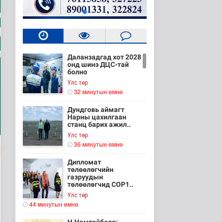
Даланзадгад хот 2028
онд шинэ ДЦС-тай
болно
Улс төр
32 минутын өмнө
Дундговь аймагт
Нарны цахилгаан
станц барих ажил..
Улс төр
36 минутын өмнө
Дипломат
төлөөлөгчийн
газруудын
төлөөлөгчид COP1..
Улс төр
44 минутын өмнө