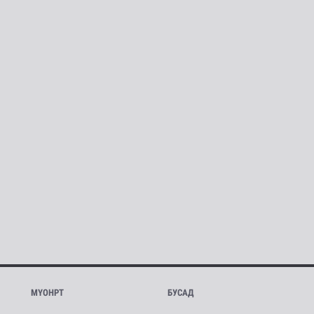
МҮОНРТ
БУСАД