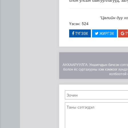
олон улсын байгууллагууд, за
“Цөлийн дуу х
Үзсэн: 524
ТҮГЭЭХ
ЖИРГЭХ
Т
АНХААРУУЛГА: Уншигчдын бичсэн сэтгэгд
болон ёс суртахууны хэм хэмжээг хүндэт
Нийтийн тээврийн Ч:19А чи
холбоотой 