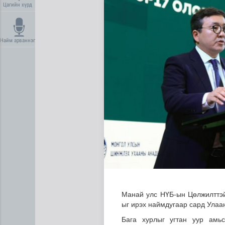
Цагийн хүрд
Найм арваннэг
Дипломат төлөөлөгчийн га
Манай улс НҮБ-ын Цөлжилттэй
ыг ирэх наймдугаар сард Улаан
Бага хурлыг угтан уур амьс