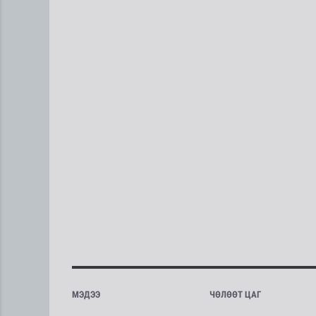
МЭДЭЭ
ЧӨЛӨӨТ ЦАГ