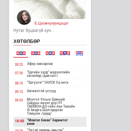
Цагдаагийн
байгууллагын 102
тусгай дугаарт гэмт ..
Б.Цоожчулуунцэцэг
Нийгэм
5 цаг 19 минутын өмнө
Нутаг буцаагүй хун...
Үндэсний спортын
ХӨТӨЛБӨР
зуны VIII наадам
амжилттай зохи..
Cпорт
6 цаг 43 минутын өмнө
Эфир завсарлав
00:25
ОХУ-аас шатахууны
“Цагийн хүрд” мэдээллийн
07:30
импорт тасралтгүй
хөтөлбөр /давталт/
хийгдэж байна
“Эргүүлэг” ОАУСК 3-р анги
08:10
Нийгэм
6 цаг 51 минутын өмнө
Хөгжилтэй үсгүүд
09:15
Монгол Улсын Ерөнхий
09:55
АНУ импортлогчдод
Сайдын ивээл дор ITF
100 тэрбум
ТАЕКВОН-ДО-гийн Ази Тивийн
XI Аварга Шалгаруулах
ам.долларын
Тэмцээн /шууд/
тарифын..
“Монгол бөхөн” баримтат
Дэлхийд
18:00
кино
6 цаг 52 минутын өмнө
“Эвтэй дөрвөн амьтан”
18:20