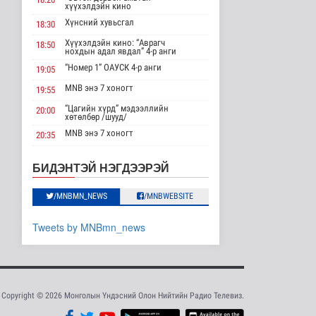
хүүхэлдэйн кино
Шейх Хасина
Хүнсний хувьсгал
Бангладешт эргэн
18:30
ирэхээ зарлав
Хүүхэлдэйн кино: “Аврагч
18:50
Дэлхийд
нохдын адал явдал” 4-р анги
6 цаг 59 минутын өмнө
“Номер 1” ОАУСК 4-р анги
19:05
MNB энэ 7 хоногт
Монгол Улсын эмэгтэй
19:55
шигшээ баг Азийн
“Цагийн хүрд” мэдээллийн
наадам-д о..
20:00
хөтөлбөр /шууд/
Cпорт
MNB энэ 7 хоногт
20:35
7 цаг 56 минутын өмнө
Монгол 99 “Би монгол хүн”
20:40
Дорноговь аймгаас /шууд/
Энэ сарын 15-наас
БИДЭНТЭЙ НЭГДЭЭРЭЙ
эхэлж тээврийн
“Эргүүлэг” ОАУСК 4-р анги
22:10
хэрэгслийн улсы..
/MNBMN_NEWS
/MNBWEBSITE
“Гэрэлтэй цонх” үдшийн
Нийгэм
23:25
хөтөлбөр
7 цаг 4 минутын өмнө
Tweets by MNBmn_news
Хэт халууны улмаас
Токиогийн амьтны
хүрээлэнд гу..
Шар мэдээ
7 цаг 22 минутын өмнө
Copyright © 2026 Монголын Үндэсний Олон Нийтийн Радио Телевиз.
Нэгдүгээр хорооллын