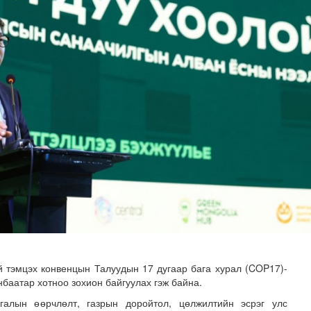
зруудын төлөөлөгчид COP17-ын байгууламжтай танилцлаа
 тэмцэх конвенцын Талуудын 17 дугаар бага хурал (COP17)-
баатар хотноо зохион байгуулах гэж байна.
галын өөрчлөлт, газрын доройтол, цөлжилтийн эсрэг улс