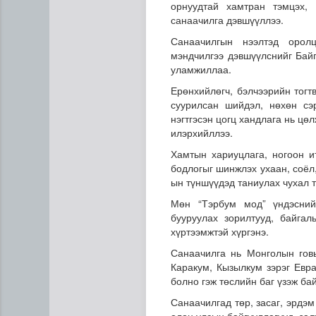
орнуудтай хамтран тэмцэх,
санаачилга дэвшүүллээ.
Санаачилгын нээлтэд орол
мэндчилгээ дэвшүүлснийг Бай
уламжиллаа.
Ерөнхийлөгч, бэлчээрийн тогт
суурилсан шийдэл, нөхөн сэр
нэгтгэсэн цогц хандлага нь цө
илэрхийллээ.
Н.Номтойбаяр: Аймгуудад ту
Хамтын хариуцлага, ногоон и
бодлогыг шинжлэх ухаан, соёл
ын түншүүдэд таниулах чухал 
Мөн “Тэрбум мод” үндэсний
бууруулах зорилтууд, байга
хүртээмжтэй хүргэнэ.
Санаачилга нь Монголын говь
Каракум, Кызылкум зэрэг Евр
болно гэж төслийн баг үзэж ба
Санаачилгад төр, засаг, эрдэм