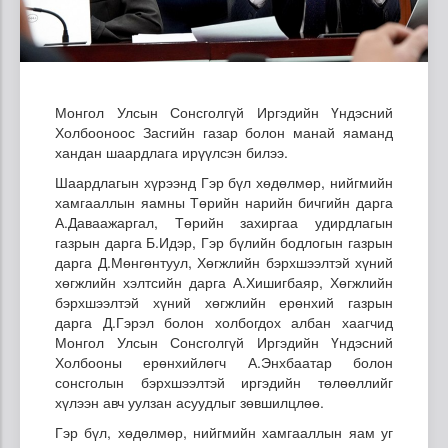
Монгол Улсын Сонсголгүй Иргэдийн Үндэсний
Холбооноос Засгийн газар болон манай яаманд
хандан шаардлага ирүүлсэн билээ.
Шаардлагын хүрээнд Гэр бүл хөдөлмөр, нийгмийн
хамгааллын яамны Төрийн нарийн бичгийн дарга
А.Даваажаргал, Төрийн захиргаа удирдлагын
газрын дарга Б.Идэр, Гэр бүлийн бодлогын газрын
дарга Д.Мөнгөнтуул, Хөгжлийн бэрхшээлтэй хүний
хөгжлийн хэлтсийн дарга А.Хишигбаяр, Хөгжлийн
бэрхшээлтэй хүний хөгжлийн ерөнхий газрын
дарга Д.Гэрэл болон холбогдох албан хаагчид
Монгол Улсын Сонсголгүй Иргэдийн Үндэсний
Холбооны ерөнхийлөгч А.Энхбаатар болон
сонсголын бэрхшээлтэй иргэдийн төлөөллийг
хүлээн авч уулзан асуудлыг зөвшилцлөө.
Гэр бүл, хөдөлмөр, нийгмийн хамгааллын яам уг