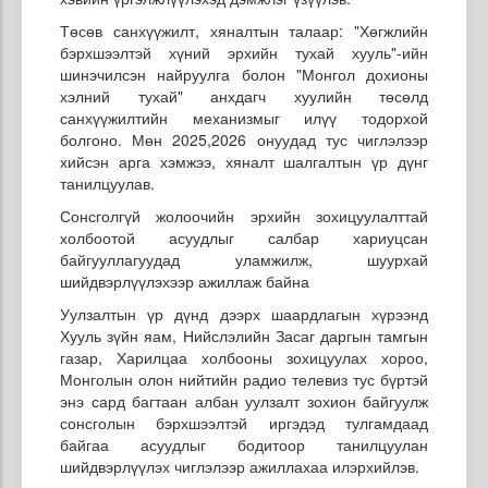
Төсөв санхүүжилт, хяналтын талаар: "Хөгжлийн
бэрхшээлтэй хүний эрхийн тухай хууль"-ийн
шинэчилсэн найруулга болон "Монгол дохионы
хэлний тухай" анхдагч хуулийн төсөлд
санхүүжилтийн механизмыг илүү тодорхой
болгоно. Мөн 2025,2026 онуудад тус чиглэлээр
хийсэн арга хэмжээ, хяналт шалгалтын үр дүнг
танилцуулав.
Сонсголгүй жолоочийн эрхийн зохицуулалттай
холбоотой асуудлыг салбар хариуцсан
байгууллагуудад уламжилж, шуурхай
шийдвэрлүүлэхээр ажиллаж байна
Уулзалтын үр дүнд дээрх шаардлагын хүрээнд
Хууль зүйн яам, Нийслэлийн Засаг даргын тамгын
газар, Харилцаа холбооны зохицуулах хороо,
Монголын олон нийтийн радио телевиз тус бүртэй
энэ сард багтаан албан уулзалт зохион байгуулж
сонсголын бэрхшээлтэй иргэдэд тулгамдаад
байгаа асуудлыг бодитоор танилцуулан
шийдвэрлүүлэх чиглэлээр ажиллахаа илэрхийлэв.