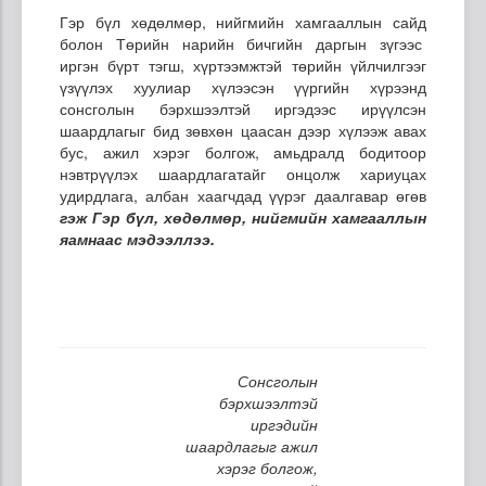
Гэр бүл хөдөлмөр, нийгмийн хамгааллын сайд
болон Төрийн нарийн бичгийн даргын зүгээс
иргэн бүрт тэгш, хүртээмжтэй төрийн үйлчилгээг
үзүүлэх хуулиар хүлээсэн үүргийн хүрээнд
сонсголын бэрхшээлтэй иргэдээс ирүүлсэн
шаардлагыг бид зөвхөн цаасан дээр хүлээж авах
бус, ажил хэрэг болгож, амьдралд бодитоор
нэвтрүүлэх шаардлагатайг онцолж хариуцах
удирдлага, албан хаагчдад үүрэг даалгавар өгөв
гэж Гэр бүл, хөдөлмөр, нийгмийн хамгааллын
яамнаас мэдээллээ.
Сонсголын
бэрхшээлтэй
иргэдийн
шаардлагыг ажил
хэрэг болгож,