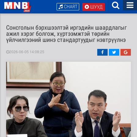
CHART
ШУУД
Сонсголын бэрхшээлтэй иргэдийн шаардлагыг
ажил хэрэг болгож, хүртээмжтэй төрийн
үйлчилгээний шинэ стандартуудыг нэвтрүүлнэ
2026-06-05 14:08:25