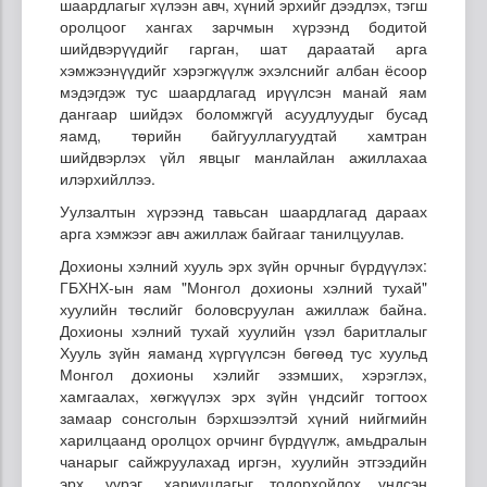
шаардлагыг хүлээн авч, хүний эрхийг дээдлэх, тэгш
оролцоог хангах зарчмын хүрээнд бодитой
шийдвэрүүдийг гарган, шат дараатай арга
хэмжээнүүдийг хэрэгжүүлж эхэлснийг албан ёсоор
мэдэгдэж тус шаардлагад ирүүлсэн манай яам
дангаар шийдэх боломжгүй асуудлуудыг бусад
яамд, төрийн байгууллагуудтай хамтран
шийдвэрлэх үйл явцыг манлайлан ажиллахаа
илэрхийллээ.
Уулзалтын хүрээнд тавьсан шаардлагад дараах
арга хэмжээг авч ажиллаж байгааг танилцуулав.
Дохионы хэлний хууль эрх зүйн орчныг бүрдүүлэх:
ГБХНХ-ын яам "Монгол дохионы хэлний тухай"
хуулийн төслийг боловсруулан ажиллаж байна.
Дохионы хэлний тухай хуулийн үзэл баритлалыг
Хууль зүйн яаманд хүргүүлсэн бөгөөд тус хуульд
Монгол дохионы хэлийг эзэмших, хэрэглэх,
хамгаалах, хөгжүүлэх эрх зүйн үндсийг тогтоох
замаар сонсголын бэрхшээлтэй хүний нийгмийн
харилцаанд оролцох орчинг бүрдүүлж, амьдралын
чанарыг сайжруулахад иргэн, хуулийн этгээдийн
эрх, үүрэг, хариуцлагыг тодорхойлох үндсэн