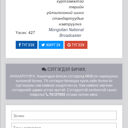
хүртээмжтэй
төрийн
үйлчилгээний шинэ
стандартуудыг
нэвтрүүлнэ
Mongolian National
Үзсэн: 427
Broadcaster
ТҮГЭЭХ
ЖИРГЭХ
ТҮГЭЭХ
СЭТГЭГДЭЛ БИЧИХ:
АНХААРУУЛГА: Уншигчдын бичсэн сэтгэгдэлд MNB.mn хариуцлага
хүлээхгүй болно. ТА сэтгэгдэл бичихдээ хууль зүйн болон ёс
суртахууны хэм хэмжээг хүндэтгэнэ үү. Хэм хэмжээг зөрчсөн
сэтгэгдэлийг админ устгах эрхтэй. Сэтгэгдэлтэй холбоотой санал
гомдолыг
70127055
утсаар хүлээн авна.