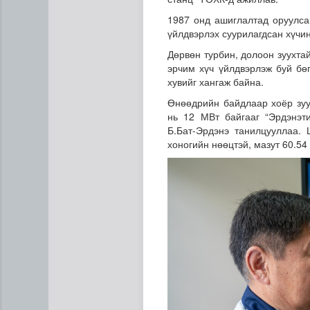
1987 онд ашиглалтад оруулса
үйлдвэрлэх суурилагдсан хүчи
Дөрвөн турбин, долоон зуухтай
эрчим хүч үйлдвэрлэж буй бө
хувийг хангаж байна.
Өнөөдрийн байдлаар хоёр зуу
нь 12 МВт байгааг “Эрдэнэт
Б.Бат-Эрдэнэ танилцууллаа.
Хийлдэг завь, гудас, хөвөг
хоногийн нөөцтэй, мазут 60.54