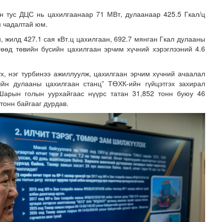
н тус ДЦС нь цахилгаанаар 71 МВт, дулаанаар 425.5 Гкал/ц
н чадалтай юм.
, жилд 427.1 сая кВт.ц цахилгаан, 692.7 мянган Гкал дулааны
гөөд төвийн бүсийн цахилгаан эрчим хүчний хэрэглээний 4.6
х, нэг турбинээ ажиллуулж, цахилгаан эрчим хүчний ачаалал
ийн дулааны цахилгаан станц” ТӨХК-ийн гүйцэтгэх захирал
 Шарын голын уурхайгаас нүүрс татан 31,852 тонн буюу 46
ч тоглоом биш
 тонн байгааг дурдав.