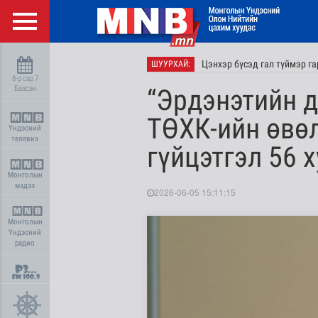
Цэнхэр бүсэд гал түймэр га
ШУУРХАЙ:
8-р сар 7
Баасан
“Эрдэнэтийн д
ТӨХК-ийн өвө
Үндэсний
телевиз
гүйцэтгэл 56 
Монголын
мэдээ
2026-06-05 15:11:15
Монголын
Үндэсний
радио