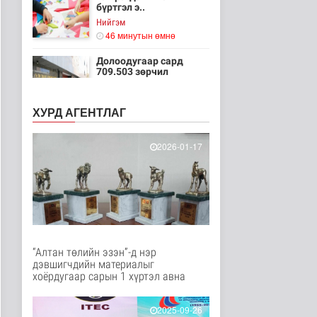
бүртгэл э..
Нийгэм
46 минутын өмнө
Долоодугаар сард
709.503 зөрчил
бүртгэгджээ
Нийгэм
ХУРД АГЕНТЛАГ
54 минутын өмнө
Мал угаалгын ажил
2026-01-17
үргэлжилж байна
Нийгэм
56 минутын өмнө
Хогноос эрчим хүч
үйлдвэрлэх үйлдвэр 34
МВт-ын х..
Нийгэм
“Алтан төлийн эзэн”-д нэр
1 цаг 14 минутын өмнө
дэвшигчдийн материалыг
хоёрдугаар сарын 1 хүртэл авна
Монелийн гудамжны
авто замыг өнөөдрөөс
хааж, зас..
2025-09-26