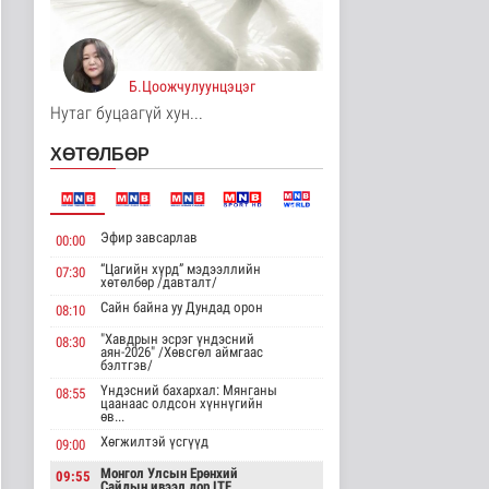
Б.Сэмжидмаа:
Зөвшөөрлийн шинжтэй
103 бүртгэлээс ..
Нийгэм
3 цаг 37 минутын өмнө
Б.Цоожчулуунцэцэг
Нутаг буцаагүй хун...
Төмөр замчдын
мэргэжлийн өдөрт
ХӨТӨЛБӨР
зориулсан баяр на..
Нийгэм
3 цаг 56 минутын өмнө
Эфир завсарлав
АИ-92 авсан 7000 гаруй
00:00
иргэн тухайн өдрөө
“Цагийн хүрд” мэдээллийн
07:30
дахин ..
хөтөлбөр /давталт/
Нийгэм
Сайн байна уу Дундад орон
08:10
3 цаг 20 минутын өмнө
"Хавдрын эсрэг үндэсний
08:30
аян-2026" /Хөвсгөл аймгаас
Автомашины улсын
бэлтгэв/
дугаар сондгой тоогоор
төгссөн ..
Үндэсний бахархал: Мянганы
08:55
цаанаас олдсон хүннүгийн
Нийгэм
өв...
4 цаг 25 минутын өмнө
Хөгжилтэй үсгүүд
09:00
УБЦТС: Өнөөдөр
Монгол Улсын Ерөнхий
09:55
Сайдын ивээл дор ITF