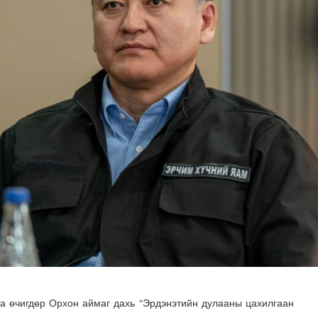
OP31 хурлын уялдаа нь Риогийн гурван конвенцын нэгдсэ..
а өчигдөр Орхон аймаг дахь “Эрдэнэтийн дулааны цахилгаан