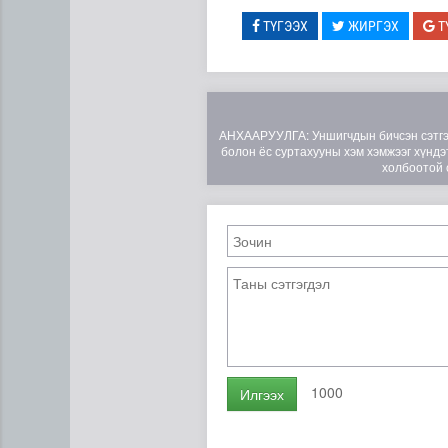
ТҮГЭЭХ
ЖИРГЭХ
Т
АНХААРУУЛГА: Уншигчдын бичсэн сэтгэгд
болон ёс суртахууны хэм хэмжээг хүндэт
холбоотой 
1000
Илгээх