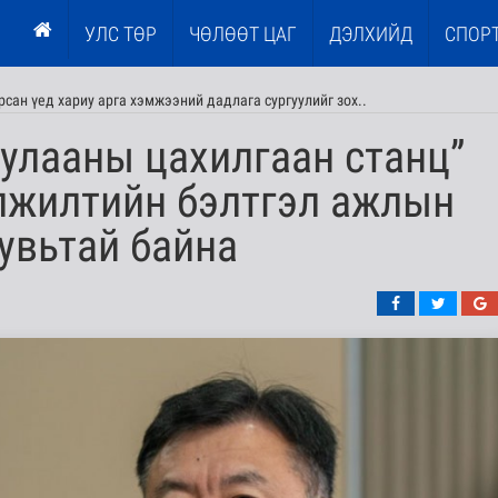
УЛС ТӨР
ЧӨЛӨӨТ ЦАГ
ДЭЛХИЙД
СПОР
рсан үед хариу арга хэмжээний дадлага сургуулийг зох..
улааны цахилгаан станц”
лжилтийн бэлтгэл ажлын
хувьтай байна