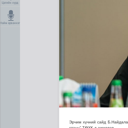
Цагийн хүрд
Найм арваннэг
Ц.Сандаг-Очир: COP17 ба C
Эрчим хүчний сайд Б.Найдала
станц” ТӨХК-д ажиллав.