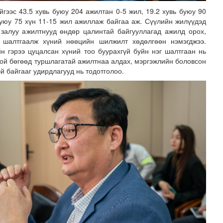
йгээс 43.5 хувь буюу 204 ажилтан 0-5 жил, 19.2 хувь буюу 90
буюу 75 хүн 11-15 жил ажиллаж байгаа аж. Сүүлийн жилүүдэд
, залуу ажилтнууд өндөр цалинтай байгууллагад ажилд орох,
с шалтгаалж хүний нөөцийн шилжилт хөдөлгөөн нэмэгджээ.
н гэрээ цуцалсан хүний тоо буурахгүй буйн нэг шалтгаан нь
ой бөгөөд туршлагатай ажилтнаа алдах, мэргэжлийн боловсон
эй байгааг удирдлагууд нь тодотголоо.