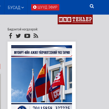
Т
БУСАД
ШУУД ЭФИР
Бидэнтэй нэгдээрэй: