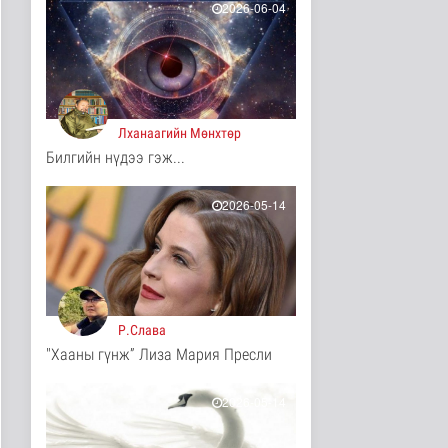
2026-06-04
Хүннүгийн язгууртны
оршуулгын дурсгалт
газрууд Ю..
Танин мэдэхүй
2 цаг 6 минутын өмнө
Лханаагийн Мөнхтөр
Манай улс Польш
улстай хөдөө аж ахуйн
Билгийн нүдээ гэж...
салбарт өр..
Улс төр
2026-05-14
2 цаг 11 минутын өмнө
Одон орны судлаачид
нарны гадаргын
хамгийн өндөр..
Дэлхийд
2 цаг 14 минутын өмнө
Р.Слава
Боловсролын сайд
"Хааны гүнж” Лиза Мария Пресли
Л.Энх-Амгалан
"Pearson" компани..
2026-05-14
Улс төр
2 цаг 18 минутын өмнө