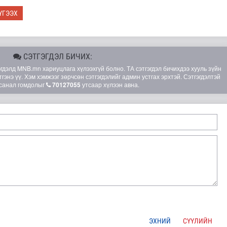
ҮГЭЭХ
СЭТГЭГДЭЛ БИЧИХ:
элд MNB.mn хариуцлага хүлээхгүй болно. ТА сэтгэгдэл бичихдээ хууль зүйн
гэнэ үү. Хэм хэмжээг зөрчсөн сэтгэгдэлийг админ устгах эрхтэй. Сэтгэгдэлтэй
санал гомдолыг
70127055
утсаар хүлээн авна.
ЭХНИЙ
СҮҮЛИЙН