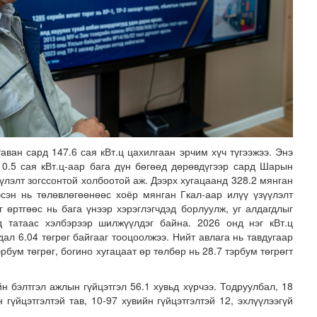
аван сард 147.6 сая кВт.ц цахилгаан эрчим хүч түгээжээ. Энэ
 0.5 сая кВт.ц-аар бага дүн бөгөөд дөрөвдүгээр сард Шарын
агдах I шатны бүртгэл эхлэхэд 3 хоног үлдлээ
үлэлт зогссонтой холбоотой аж. Дээрх хугацаанд 328.2 мянган
эсэн нь төлөвлөгөөнөөс хоёр мянган Гкал-аар илүү үзүүлэлт
 өртгөөс нь бага үнээр хэрэглэгчдэд борлуулж, уг алдагдлыг
д татаас хэлбэрээр шилжүүлдэг байна. 2026 онд нэг кВт.ц
ал 6.04 төгрөг байгааг тооцоолжээ. Нийт авлага нь тавдугаар
рбум төгрөг, богино хугацаат өр төлбөр нь 28.7 тэрбум төгрөгт
н бэлтгэл ажлын гүйцэтгэл 56.1 хувьд хүрчээ. Тодруулбал, 18
гүйцэтгэлтэй тав, 10-97 хувийн гүйцэтгэлтэй 12, эхлүүлээгүй