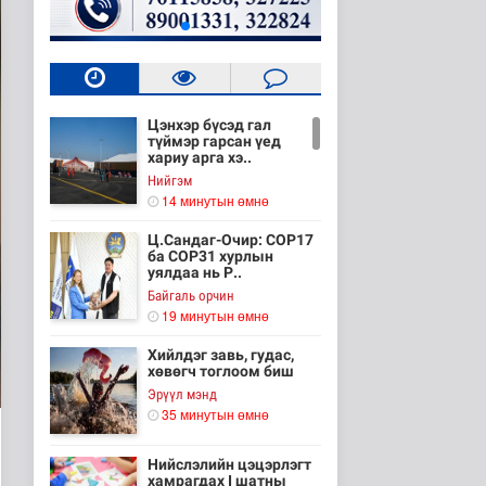
Цэнхэр бүсэд гал
түймэр гарсан үед
хариу арга хэ..
Нийгэм
14 минутын өмнө
Ц.Сандаг-Очир: COP17
ба COP31 хурлын
уялдаа нь Р..
Байгаль орчин
19 минутын өмнө
Хийлдэг завь, гудас,
хөвөгч тоглоом биш
Эрүүл мэнд
35 минутын өмнө
Нийслэлийн цэцэрлэгт
хамрагдах I шатны