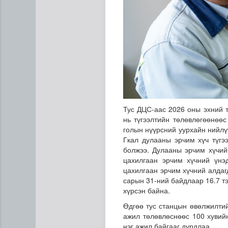
Тус ДЦС-аас 2026 оны эхний т
нь түгээлтийн төлөвлөгөөнөөс
Нийслэлийн цэцэрлэгт хамр
голын нүүрсний уурхайн нийлү
Гкал дулааны эрчим хүч түгэ
болжээ. Дулааны эрчим хүчийг
цахилгаан эрчим хүчний үнэ
цахилгаан эрчим хүчний алдагд
сарын 31-ний байдлаар 16.7 тэ
хүрсэн байна.
Өдгөө тус станцын өвөлжилтий
ажил төлөвлөснөөс 100 хувийн 
нэг ажил байгааг дурдлаа.