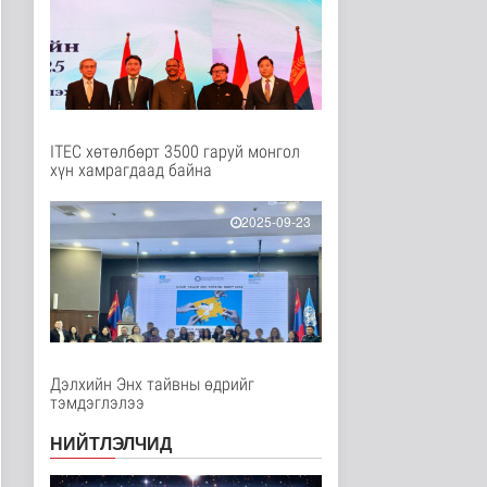
Нийгэм
1 цаг 19 минутын өмнө
Орон сууцны залиланд
3613 иргэн өртөж, 118
тэрбу..
Улс төр
2 цаг 35 минутын өмнө
ITEC хөтөлбөрт 3500 гаруй монгол
хүн хамрагдаад байна
Цөмийн эрчим хүчний
хөрөнгө оруулалтыг
2050 он х..
2025-09-23
Дэлхийд
2 цаг 38 минутын өмнө
НТТТ: 11:00-16:00
цагийн хооронд
шаардлагагүй бо..
Эрүүл мэнд
2 цаг 56 минутын өмнө
Дэлхийн Энх тайвны өдрийг
тэмдэглэлээ
Д.Нацагдоржийн
мэндэлсний 120
НИЙТЛЭЛЧИД
жилийн ойд зориулс..
Танин мэдэхүй
2 цаг 2 минутын өмнө