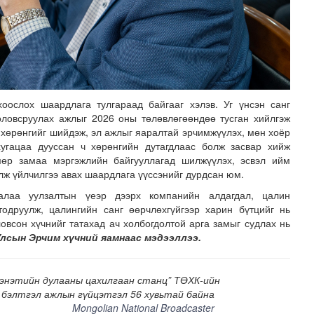
оослох шаардлага тулгараад байгааг хэлэв. Уг үнсэн санг
оловсруулах ажлыг 2026 оны төлөвлөгөөндөө тусган хийлгэж
 хөрөнгийг шийдэж, эл ажлыг яаралтай эрчимжүүлэх, мөн хоёр
хугацаа дууссан ч хөрөнгийн дутагдлаас болж засвар хийж
өмөр замаа мэргэжлийн байгууллагад шилжүүлэх, эсвэл ийм
лж үйлчилгээ авах шаардлага үүссэнийг дурдсан юм.
алаа уулзалтын үеэр дээрх компанийн алдагдал, цалин
одруулж, цалингийн санг өөрчлөхгүйгээр харин бүтцийг нь
ловсон хүчнийг татахад ач холбогдолтой арга замыг судлах нь
Улсын Эрчим хүчний яамнаас мэдээллээ.
энэтийн дулааны цахилгаан станц” ТӨХК-ийн
бэлтгэл ажлын гүйцэтгэл 56 хувьтай байна
Mongolian National Broadcaster