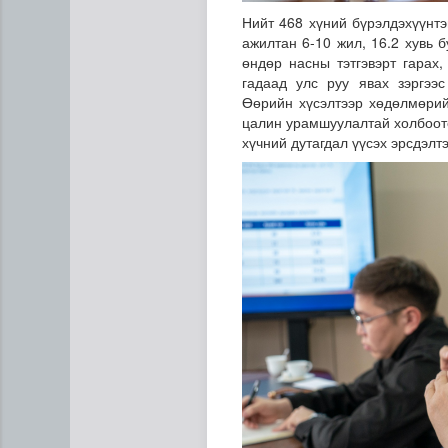
Нийт 468 хүний бүрэлдэхүүнтэ
ажилтан 6-10 жил, 16.2 хувь 
өндөр насны тэтгэвэрт гарах
гадаад улс руу явах зэргээ
Өөрийн хүсэлтээр хөдөлмөрий
цалин урамшуулалтай холбоот
хүчний дутагдал үүсэх эрсдэлт