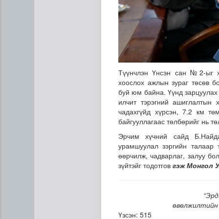
Түүнчлэн Үнсэн сан №2-ыг х
хоослох ажлын зураг төсөв б
буй юм байна. Үүнд зарцуулах
илчит тэрэгний ашиглалтын 
чадахгүйд хүрсэн, 7.2 км т
байгууллагаас төлбөрийг нь тө
Эрчим хүчний сайд Б.Найд
урамшуулал зэргийн талаар т
өөрчилж, чадварлаг, залуу бо
зүйтэйг тодотгов
гэж Монгол 
“Эрд
өвөлжилтийн 
Үзсэн: 515