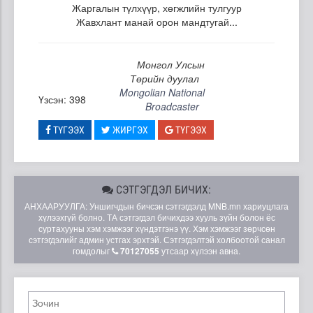
Жаргалын түлхүүр, хөгжлийн тулгуур
Жавхлант манай орон мандтугай...
Монгол Улсын
Төрийн дуулал
Mongolian National
Үзсэн: 398
Broadcaster
ТҮГЭЭХ
ЖИРГЭХ
ТҮГЭЭХ
СЭТГЭГДЭЛ БИЧИХ:
АНХААРУУЛГА: Уншигчдын бичсэн сэтгэгдэлд MNB.mn хариуцлага
хүлээхгүй болно. ТА сэтгэгдэл бичихдээ хууль зүйн болон ёс
суртахууны хэм хэмжээг хүндэтгэнэ үү. Хэм хэмжээг зөрчсөн
сэтгэгдэлийг админ устгах эрхтэй. Сэтгэгдэлтэй холбоотой санал
гомдолыг
70127055
утсаар хүлээн авна.