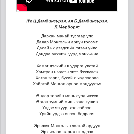
/Үг Ц.Дамдинсүрэн, ая Б.Дамдинсүрэн,
Л.Мөрдорж/
Дархан манай тусгаар улс
Даяар Монголын ариун голомт
Далай их дээдсийн гэгээн үйлс
Дандаа энхжиж, үүрд мөнхжинө
Хамаг дэлхийн шударга улстай
Хамтран нэгдсэн эвээ бэхжүүлж
Хатан зориг, бүхий л чадлаараа
Хайртай Монгол орноо мандуулъя
Өндөр төрийн минь сүлд ивээж
Өргөн түмний минь заяа түшиж
Үндэс язгуур, хэл соёлоо
Үрийн үрдээ өвлөн бадраая
Эрэлхэг Монголын золтой ардууд
Эрх чөлөө жаргалыг эдлэв