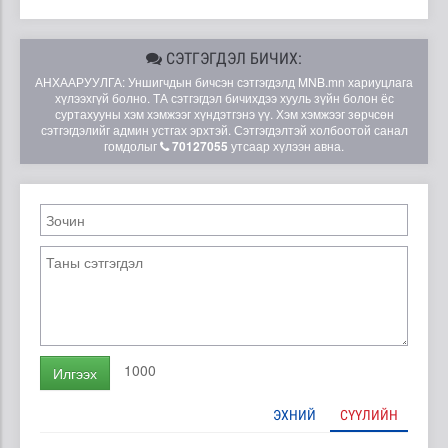
СЭТГЭГДЭЛ БИЧИХ:
АНХААРУУЛГА: Уншигчдын бичсэн сэтгэгдэлд MNB.mn хариуцлага
хүлээхгүй болно. ТА сэтгэгдэл бичихдээ хууль зүйн болон ёс
суртахууны хэм хэмжээг хүндэтгэнэ үү. Хэм хэмжээг зөрчсөн
сэтгэгдэлийг админ устгах эрхтэй. Сэтгэгдэлтэй холбоотой санал
гомдолыг
70127055
утсаар хүлээн авна.
1000
Илгээх
ЭХНИЙ
СҮҮЛИЙН