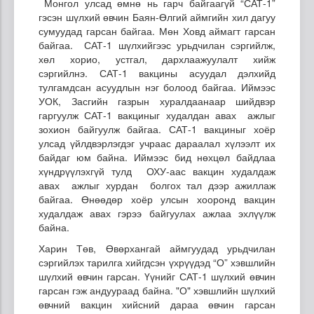
Монгол улсад өмнө нь гарч байгаагүй “САТ-1”
гэсэн шүлхий өвчин Баян-Өлгий аймгийн хил дагуу
сумуудад гарсан байгаа. Мөн Ховд аймагт гарсан
байгаа. САТ-1 шүлхийгээс урьдчилан сэргийлж,
хөл хорио, устгал, дархлаажуулалт хийж
сэргийлнэ. САТ-1 вакцины асуудал дэлхийд
тулгамдсан асуудлын нэг болоод байгаа. Иймээс
УОК, Засгийн газрын хуралдаанаар шийдвэр
гаргуулж САТ-1 вакциныг худалдан авах ажлыг
зохион байгуулж байгаа. САТ-1 вакциныг хоёр
улсад үйлдвэрлэгдэг учраас дараалал хүлээлт их
байдаг юм байна. Иймээс бид нөхцөл байдлаа
хүндрүүлэхгүй тулд ОХУ-аас вакцин худалдаж
авах ажлыг хурдан болгох тал дээр ажиллаж
байгаа. Өнөөдөр хоёр улсын хооронд вакцин
худалдаж авах гэрээ байгуулах ажлаа эхлүүлж
байна.
Харин Төв, Өвөрхангай аймгуудад урьдчилан
сэргийлэх тарилга хийгдсэн үхрүүдэд “О” хэвшлийн
шүлхий өвчин гарсан. Үүнийг САТ-1 шүлхий өвчин
гарсан гэж андуураад байна. "О" хэвшлийн шүлхий
өвчний вакцин хийсний дараа өвчин гарсан