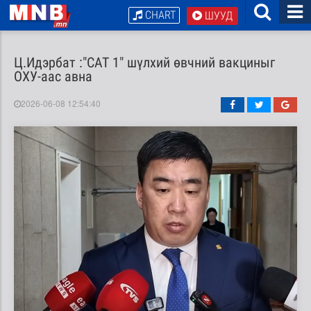
CHART
ШУУД
Ц.Идэрбат :"САТ 1" шүлхий өвчний вакциныг
ОХУ-аас авна
2026-06-08 12:54:40