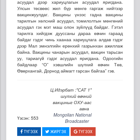
асуудал дээр хариуцлагын асуудал яригдана.
Улсын төсвөөс жил бүр мөнгө гаргаж нийтээр
вакцинжуулдаг. Вакцины үнээс гадна вакцины
тарилгын хөлсний асуудал, томилолтын мөнгөний
асуудал гэх мэт маш олон зүйлүүд байдаг. Гэтэл
тарилга хийгдэж дууссаны дараа өвчин гараад
байдаг гэдэг чинь хаанаа хариуцлага алдав гэдэг
дээр Мал эмнэлгийн ерөнхий газрынхан ажиллаж
байна. Вакцины чанарын асуудал, вакцин тарьсан
уу, тариагүй гэдэг асуудал яригдана. Одоогийн
байдлаар “О” хэвшлийн шүлхий өвчин Төв,
Өвөрхангай, Дорнод аймагт гарсан байгаа” гэв.
Ц.Идэрбат :"САТ 1"
шүлхий өвчний
вакциныг ОХУ-аас
авна
Mongolian National
Үзсэн: 553
Broadcaster
ТҮГЭЭХ
ЖИРГЭХ
ТҮГЭЭХ