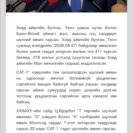
Ховд аймгийн Булган, Үенч сумын нутаг болон
Баян-Өлгий аймагт мал, амьтны гоц халдварт
шүлхий өвчин гарсан. Ховд аймгийн Булган, Үенч
суманд өчигдрийн /2026.06.07/ байдлаар өвчилсөн
болон шинж тэмдэг илэрсэн малын тоо 411 хүрсэн
бөгөөд 318 малыг устгалд оруулсан талаар Ховд
аймгийн Мал эмнэлгийн газраас мэдээллэсэн.
САТ-1" хэвшлийн гэж оношлогдсон шүлхий өвчин
нь одоогоор эмчлэх боломжгүй урьдчилан
сэргийлэх вакцин байхгүй байгаа учраас халдвар
гарсан аймаг сумуудад хорио цээрийн дэлгэм
тогтоож, урьдчилсан сэргийлэх арга хэмжээг авч
байгаа.
ХХААХҮ-ийн сайд Ц.Идэрбат “7 төрлийн шүлхий
өвчнөөс “О” хэвшил болон “А” хэлбэрийн шүлхий
өвчин Монголд гардаг. Гэтэл өнгөрсөн тавдугаар
сарын 22-наас САТ-1 гэдэг шүлхийн өвчин гарсан.