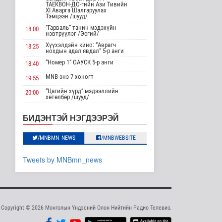
нэмэгдүүлэх,
ТАЕКВОН-ДО-гийн Ази Тивийн
доголдлыг арилгах..
XI Аварга Шалгаруулах
Тэмцээн /шууд/
Нийгэм
“Гарваль” танин мэдэхүйн
19 цаг 16 минутын өмнө
18:00
нэвтрүүлэг /Эсгий/
Хүүхэлдэйн кино: “Аврагч
18:25
Нийслэлийн иргэдийн
нохдын адал явдал” 5-р анги
Төлөөлөгчдийн Хурлын
Ээлжит ..
“Номер 1” ОАУСК 5-р анги
18:40
Нийгэм
MNB энэ 7 хоногт
19:55
19 цаг 22 минутын өмнө
“Цагийн хүрд” мэдээллийн
20:00
хөтөлбөр /шууд/
Үерийн аюулаас
сэрэмжтэй байхыг
MNB энэ 7 хоногт
20:40
анхааруулж байна
БИДЭНТЭЙ НЭГДЭЭРЭЙ
Хөндөх сэдэв: Эмийн чанар
20:45
Байгаль орчин
20 цаг 37 минутын өмнө
100% уралдаант, танин
/MNBMN_NEWS
/MNBWEBSITE
21:15
мэдэхүйн нэвтрүүлэг S2 #9
Цагдаагийн
“Эргүүлэг” ОАУСК 5-р анги”
22:15
Tweets by MNBmn_news
байгууллагын 102
тусгай дугаарт гэмт ..
Эргэх дөрвөн цаг /Баянхонгор
23:30
аймгаас бэлтгэв/
Нийгэм
20 цаг 47 минутын өмнө
Үндэсний спортын
Copyright © 2026 Монголын Үндэсний Олон Нийтийн Радио Телевиз.
зуны VIII наадам
амжилттай зохи..