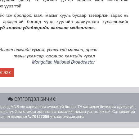
х үүрэгтэй.
эх гэж оролдох, мал, махыг хууль бусаар тээвэрлэн зарах нь
 эрсдэлтэй бөгөөд үүнд хуулийн хариуцлага хүлээлгэхийг
уй хөнгөн үйлдвэрийн яамнаас мэдээллээ.
дварт өвчнийг хумьж, устгахад малчин, иргэн
таны ухамсар, оролцоо хамгийн чухал
шугам тоноглолд хийгдэх засвар үйлчилгээний хуваарь
Mongolian National Broadcaster
ҮГЭЭХ
СЭТГЭГДЭЛ БИЧИХ:
элд MNB.mn хариуцлага хүлээхгүй болно. ТА сэтгэгдэл бичихдээ хууль зүйн
гэнэ үү. Хэм хэмжээг зөрчсөн сэтгэгдэлийг админ устгах эрхтэй. Сэтгэгдэлтэй
санал гомдолыг
70127055
утсаар хүлээн авна.