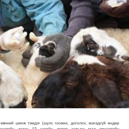
ондгой тоогоор төгссөн бол өнөөдөр шатахуун авна
вчний шинж тэмдэг (шүлс гоожих, доголох, магадгүй өндөр
 хуулийн дагуу 12 цагийн дотор харьяа мал эмнэлгийн