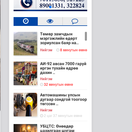
Төмөр замчдын
мэргэжлийн өдөрт
зориулсан баяр на..
8 минутын өмнө
Нийгэм
АИ-92 авсан 7000 гаруй
иргэн тухайн өдрөө
дахин ..
Нийгэм
32 минутын өмнө
Автомашины улсын
дугаар сондгой тоогоор
төгссөн ..
Нийгэм
2 цаг 37 минутын өмнө
УБЦТС: Өнөөдөр
цахилгаан шугам