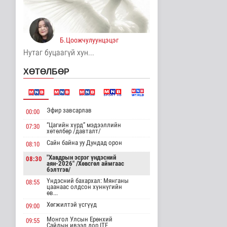
Төрийн үйлчилгээг
иргэдэд ойртуулна
Нийгэм
17 цаг 25 минутын өмнө
Б.Цоожчулуунцэцэг
Нутаг буцаагүй хун...
НИТХ-ын ээлжит VIII
хуралдаанаар иргэдээс
ХӨТӨЛБӨР
ирүүлс..
Нийгэм
18 цаг 46 минутын өмнө
Эфир завсарлав
00:00
ЦАГ АГААР:
Улаанбаатарт шөнөдөө
“Цагийн хүрд” мэдээллийн
07:30
17 хэм дулаан
хөтөлбөр /давталт/
Байгаль орчин
Сайн байна уу Дундад орон
08:10
18 цаг 51 минутын өмнө
"Хавдрын эсрэг үндэсний
08:30
аян-2026" /Хөвсгөл аймгаас
COP17-ын зочид,
бэлтгэв/
төлөөлөгчдөд үйлчлэх
Үндэсний бахархал: Мянганы
08:55
250 орчим ж..
цаанаас олдсон хүннүгийн
өв...
Нийгэм
19 цаг 12 минутын өмнө
Хөгжилтэй үсгүүд
09:00
Монгол Улсын Ерөнхий
09:55
Шатахууны нөөцийг
Сайдын ивээл дор ITF