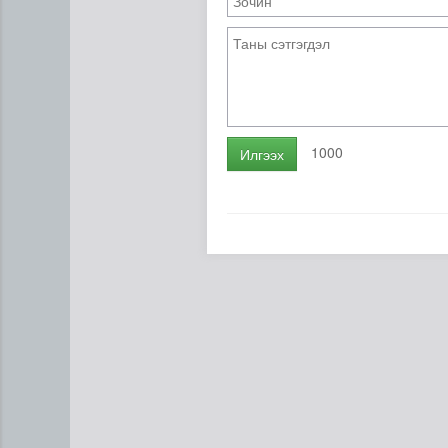
1000
Илгээх
ЦАГ АГААР: Улаанбаатарт ө