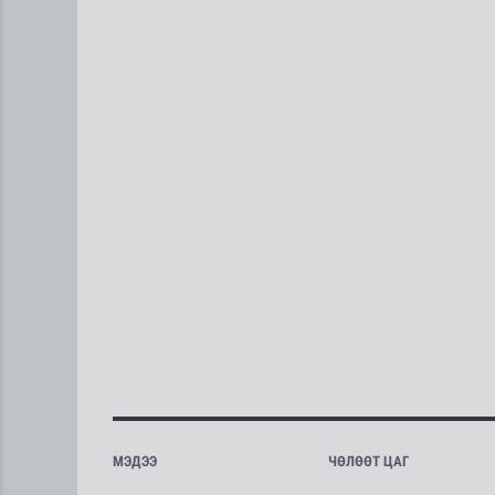
МЭДЭЭ
ЧӨЛӨӨТ ЦАГ