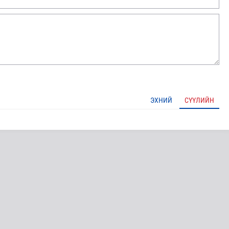
ЭХНИЙ
СҮҮЛИЙН
дөртөө 30 хэм дулаан