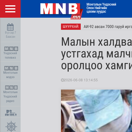
АИ-92 авсан 7000 гаруй ир
ШУУРХАЙ:
8-р сар 7
Баасан
Малын халдва
устгахад малч
Үндэсний
телевиз
оролцоо хамг
Монголын
мэдээ
2026-06-08 13:14:55
Монголын
Үндэсний
радио