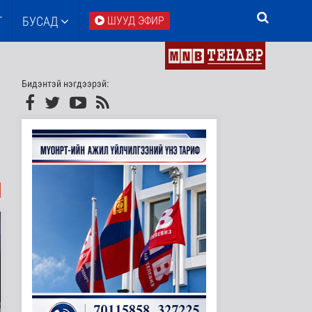
Т
БУСАД
ШУУД ЭФИР
Бидэнтэй нэгдээрэй: