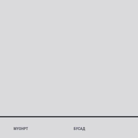
МҮОНРТ
БУСАД