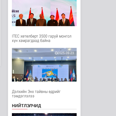
15 цагийн өмнө
Улс төр
Дундговь аймагт
Нарны цахилгаан
станц барих ажил..
Улс төр
15 цаг 4 минутын өмнө
ITEC хөтөлбөрт 3500 гаруй монгол
хүн хамрагдаад байна
Дипломат
төлөөлөгчийн
газруудын
төлөөлөгчид COP1..
2025-09-23
Улс төр
15 цаг 12 минутын өмнө
Н.Номтойбаяр:
Аймгуудад тулгамдаж
буй асуудлууды..
Улс төр
16 цаг 56 минутын өмнө
Дэлхийн Энх тайвны өдрийг
тэмдэглэлээ
Нийтийн тээврийн
Ч:19А чиглэлийн
НИЙТЛЭЛЧИД
замналд түр хуг..
Нийгэм