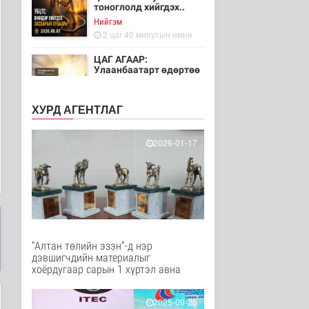
тоноглолд хийгдэх..
Нийгэм
2 цаг 40 минутын өмнө
ЦАГ АГААР:
Улаанбаатарт өдөртөө
30 хэм дулаан
Байгаль орчин
ХУРД АГЕНТЛАГ
2 цаг 52 минутын өмнө
Монгол Улсын Төрийн
2026-01-17
дуулал
Энтертайнмент
3 цаг 37 минутын өмнө
"Цагийн хүрд"
мэдээллийн хөтөлбөр
/2026.08.06/
Нийгэм
“Алтан төлийн эзэн”-д нэр
13 цаг 35 минутын өмнө
дэвшигчдийн материалыг
хоёрдугаар сарын 1 хүртэл авна
Даланзадгад хот 2028
онд шинэ ДЦС-тай
болно
2025-09-26