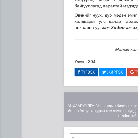
байгууллагад яаралтай мэдэгдэ
Өвчнийг нуух, дур мэдэн эмчл
халдварыг улс даяар тараах
анхаарна уу.
гэж Хөдөө аж ах
Малын хал
УБЦТС: Өнөөдөр цахилгаан 
Үзсэн: 304
ТҮГЭЭХ
ЖИРГЭХ
Т
АНХААРУУЛГА: Уншигчдын бичсэн сэтгэгд
болон ёс суртахууны хэм хэмжээг хүндэт
холбоотой 