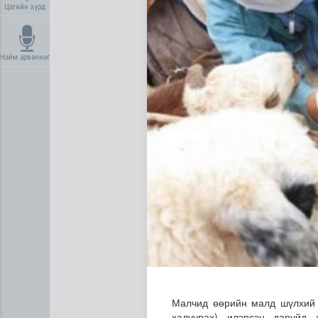
Цагийн хүрд
Найм арваннэг
Автомашины улсын дугаар с
Малчид өөрийн малд шүлхий ө
халуурах) илэрсэн даруйд