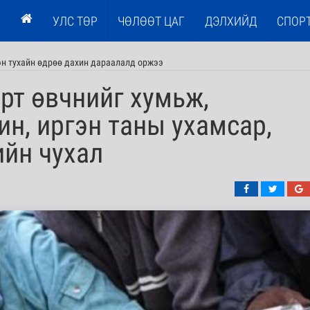
УЛС ТӨР
ЧӨЛӨӨТ ЦАГ
ДЭЛХИЙД
СПОР
гэн тухайн өдрөө дахин дараалалд оржээ
рт өвчнийг хумьж,
ин, иргэн таны ухамсар,
ийн чухал