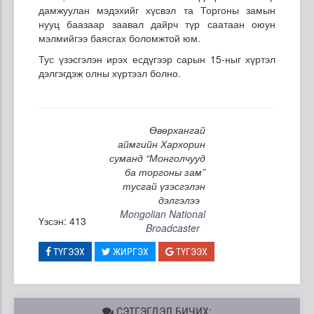
дамжуулан мэдэхийг хүсвэл та Торгоны замын
нууц баазаар заавал дайрч түр саатаан оюун
мэлмийгээ баясгах боломжтой юм.
Тус үзэсгэлэн ирэх есдүгээр сарын 15-ныг хүртэл
дэлгэгдэж олны хүртээл болно.
Өвөрхангай
аймгийн Хархорин
суманд “Монголчууд
ба торгоны зам”
тусгай үзэсгэлэн
дэлгэлээ
Mongolian National
Үзсэн: 413
Broadcaster
ТҮГЭЭХ
ЖИРГЭХ
ТҮГЭЭХ
СЭТГЭГДЭЛ БИЧИХ: