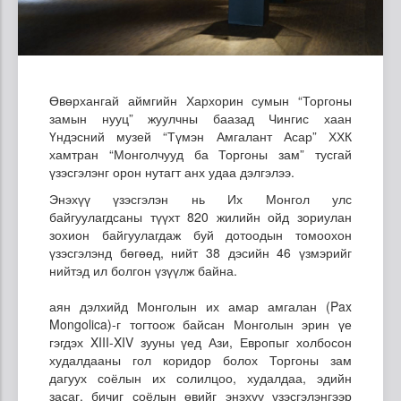
Өвөрхангай аймгийн Хархорин сумын “Торгоны
замын нууц” жуулчны баазад Чингис хаан
Үндэсний музей “Түмэн Амгалант Асар” ХХК
хамтран “Монголчууд ба Торгоны зам” тусгай
үзэсгэлэнг орон нутагт анх удаа дэлгэлээ.
Энэхүү үзэсгэлэн нь Их Монгол улс
байгуулагдсаны түүхт 820 жилийн ойд зориулан
зохион байгуулагдаж буй дотоодын томоохон
үзэсгэлэнд бөгөөд, нийт 38 дэсийн 46 үзмэрийг
нийтэд ил болгон үзүүлж байна.
аян дэлхийд Монголын их амар амгалан (Pax
Mongolica)-г тогтоож байсан Монголын эрин үе
гэгдэх XIII-XIV зууны үед Ази, Европыг холбосон
худалдааны гол коридор болох Торгоны зам
дагуух соёлын их солилцоо, худалдаа, эдийн
засаг, бичиг соёлын өвийг энэхүү үзэсгэлэнгээр