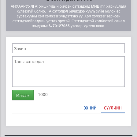
АНХААРУУЛГА: Уншигчдын бичсэн сэтгэгдэлд MNB.mn хариуцлага
хүлээхгүй болно. ТА сэтгэгдэл бичихдээ хууль зүйн болон ёс
суртахууны хэм хэмжээг хүндэтгэнэ үү. Хэм хэмжээг зөрчсөн
сэтгэгдэлийг админ устгах эрхтэй. Сэтгэгдэлтэй холбоотой санал
гомдолыг
70127055
утсаар хүлээн авна.
1000
Илгээх
ЭХНИЙ
СҮҮЛИЙН