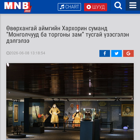
CHART
ШУУД
Өвөрхангай аймгийн Хархорин суманд
“Монголчууд ба торгоны зам” тусгай үзэсгэлэн
дэлгэлээ
2026-06-08 13:18:54