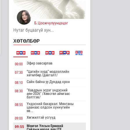
Манай улс Польш
улстай хөдөө аж ахуйн
салбарт өр..
Улс төр
3 цаг 7 минутын өмнө
Б.Цоожчулуунцэцэг
Нутаг буцаагүй хун...
Одон орны судлаачид
нарны гадаргын
ХӨТӨЛБӨР
хамгийн өндөр..
Дэлхийд
3 цаг 10 минутын өмнө
Боловсролын сайд
Эфир завсарлав
00:00
Л.Энх-Амгалан
"Pearson" компани..
“Цагийн хүрд” мэдээллийн
07:30
хөтөлбөр /давталт/
Улс төр
Сайн байна уу Дундад орон
3 цаг 14 минутын өмнө
08:10
"Хавдрын эсрэг үндэсний
08:30
Б.Сэмжидмаа:
аян-2026" /Хөвсгөл аймгаас
бэлтгэв/
Зөвшөөрлийн шинжтэй
103 бүртгэлээс ..
Үндэсний бахархал: Мянганы
08:55
цаанаас олдсон хүннүгийн
Нийгэм
өв...
4 цаг 32 минутын өмнө
Хөгжилтэй үсгүүд
09:00
Төмөр замчдын
Монгол Улсын Ерөнхий
09:55
мэргэжлийн өдөрт
Сайдын ивээл дор ITF