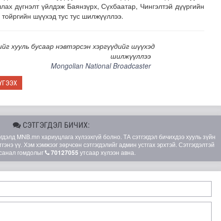
ллах дүгнэлт үйлдэж Баянзүрх, Сүхбаатар, Чингэлтэй дүүргийн
 тойргийн шүүхэд тус тус шилжүүллээ.
ийг хууль бусаар нэвтэрсэн хэргүүдийг шүүхэд
шилжүүллээ
Mongolian National Broadcaster
ҮГЭЭХ
СЭТГЭГДЭЛ БИЧИХ:
элд MNB.mn хариуцлага хүлээхгүй болно. ТА сэтгэгдэл бичихдээ хууль зүйн
гэнэ үү. Хэм хэмжээг зөрчсөн сэтгэгдэлийг админ устгах эрхтэй. Сэтгэгдэлтэй
санал гомдолыг
70127055
утсаар хүлээн авна.