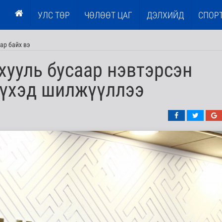
УЛС ТӨР
ЧӨЛӨӨТ ЦАГ
ДЭЛХИЙД
СПОР
мар байх вэ
хууль бусаар нэвтэрсэн
үүхэд шилжүүллээ