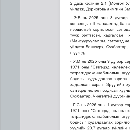
2 дахь хэсгийн 2.1 (Монгол У
үйлдэж, Дорноговь аймгийн За
- Э.Б нь 2025 оны 8 дугаар
конвенцын II жагсаалтад багт
нэршилтэй хориглосон сэтгэц
түүж бэлтгэсэн, хадгалсан 
(Мансууруулах эм, сэтгэцэд нө
үйлдэж Баянзүрх, Сүхбаатар,
шүүхэд;
- У.М нь 2025 оны 9 дүгээр с
1971 оны "Сэтгэцэд нөлөөлөх
Ц.Сандаг-Очир: COP17 ба C
тетрагидроканнабинолын агуу
бодисыг худалдаалах зорилгог
хадгалсан хэрэгт Эрүүгийн х
сэтгэцэд нөлөөт бодисыг хуул
Сүхбаатар, Чингэлтэй дүүргий
- Г.С нь 2026 оны 1 дүгээр с
1971 оны "Сэтгэцэд нөлөөлөх
тетрагидроканнабинолын агуу
бодисыг худалдаалах зорилго
хуулийн 20.7 дугаар зүйлийн 