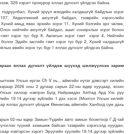
нээж, 329 хэрэгт прокурор яллах дүгнэлт үйлдсэн байна.
г тодруулбал, Хүний эрүүл мэндийн халдашгүй байдлын эсрэг
107, Хөдөлгөөний аюулгүй байдал, тээврийн хэрэгслийн
Хүний амьд явах эрхийн эсрэг 11, Хүний бэлгийн эрх чөлөө,
 Олон нийтийн аюулгүй байдал, ашиг сонирхлын эсрэг болон
гэмт хэрэг тус бүр 8, Авлигын эсрэг гэмт хэрэг 4, Нийтийн
болон Эдийн засгийн гэмт хэрэг тус бүр 2, Хүний халдашгүй
оёлын өвийн эсрэг тус бүр 1 яллах дүгнэлт үйлдсэн байна.
рсан үед хариу арга хэмжээний дадлага сургуулийг зох..
зраас яллах дүгнэлт үйлдэж шүүхэд шилжүүлсэн зарим
ьетнам Улсын иргэн Ch V нь... аймгийн нутаг дэвсгэрт хилийн
газраар 2026 оны 2 дугаар сарын 22-ны өдөр нууцаар, зохих
 Улсын хилээр нэвтрэн Бүгд Найрамдах Хяmад Ард Улс руу
улийн 19.14 дүгээр зүйлийн 1 дэх хэсэг (Монгол Улсын хилийг
наар яллах дүгнэлт үйлдэж Өмнөговь аймгийн Ханбогд сум дахь
сарын 02-ны өдөр Замын-Үүдийн авто замын боомтоор Г.Д-тай
үлэглэн түүний эзэмшиж байсан тээврийн хэрэгсэлд нуугдан,
саар нэвтэрсэн хэрэгт Эрүүгийн хуулийн 19.14 дүгээр зүйлийн