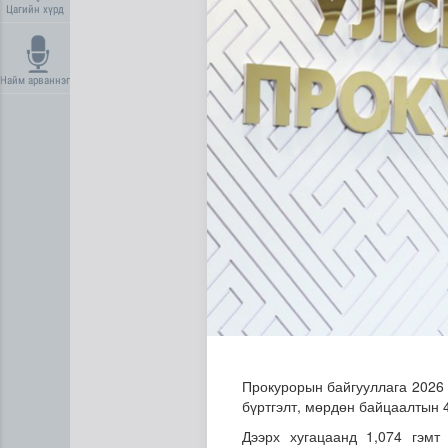
Цагийн хүрд
Найм арваннэг
“Нүүрс пиролизийн үйлдвэр”
Прокурорын байгууллага 2026 
бүртгэлт, мөрдөн байцаалтын 4
Дээрх хугацаанд 1,074 гэмт