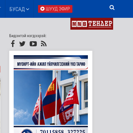
Т
БУСАД
ШУУД ЭФИР
Бидэнтэй нэгдээрэй: