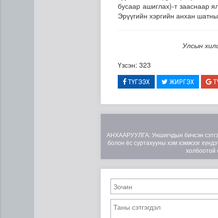
бусаар ашиглах)-т зааснаар я
Эрүүгийн хэргийн анхан шатны
Улсын хил
Үзсэн: 323
ТҮГЭЭХ
ЖИРГЭХ
Т
АНХААРУУЛГА: Уншигчдын бичсэн сэтгэгд
болон ёс суртахууны хэм хэмжээг хүндэт
холбоотой 