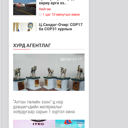
хариу арга хэ..
Нийгэм
1 цаг 10 минутын өмнө
Ц.Сандаг-Очир: COP17
ба COP31 хурлын
уялдаа нь Р..
Байгаль орчин
ХУРД АГЕНТЛАГ
1 цаг 15 минутын өмнө
Хийлдэг завь, гудас,
2026-01-17
хөвөгч тоглоом биш
Эрүүл мэнд
2 цаг 31 минутын өмнө
Нийслэлийн цэцэрлэгт
хамрагдах I шатны
бүртгэл э..
Нийгэм
“Алтан төлийн эзэн”-д нэр
2 цаг 42 минутын өмнө
дэвшигчдийн материалыг
хоёрдугаар сарын 1 хүртэл авна
Долоодугаар сард
709.503 зөрчил
бүртгэгджээ
2025-09-26