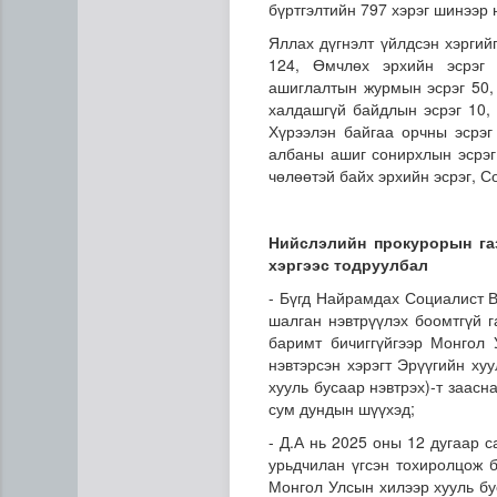
бүртгэлтийн 797 хэрэг шинээр 
Яллах дүгнэлт үйлдсэн хэргий
124, Өмчлөх эрхийн эсрэг 
ашиглалтын журмын эсрэг 50, 
халдашгүй байдлын эсрэг 10,
Хүрээлэн байгаа орчны эсрэг 
албаны ашиг сонирхлын эсрэг 
чөлөөтэй байх эрхийн эсрэг, С
Цэнхэр бүсэд гал түймэр га
Нийслэлийн прокурорын га
хэргээс тодруулбал
- Бүгд Найрамдах Социалист В
шалган нэвтрүүлэх боомтгүй 
баримт бичиггүйгээр Монгол
нэвтэрсэн хэрэгт Эрүүгийн ху
хууль бусаар нэвтрэх)-т заас
сум дундын шүүхэд;
- Д.А нь 2025 оны 12 дугаар 
урьдчилан үгсэн тохиролцож б
Монгол Улсын хилээр хууль бу