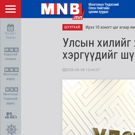
Ирэх 10 хоногт цаг агаар я
ШУУРХАЙ:
8-р сар 7
Баасан
Улсын хилийг 
хэргүүдийг ш
Үндэсний
телевиз
2026-06-08 13:44:07
Монголын
мэдээ
Монголын
Үндэсний
радио