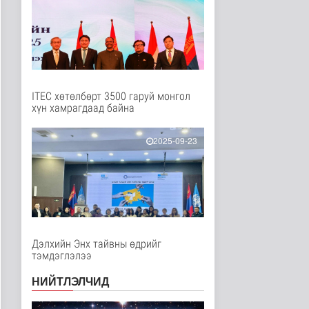
Нийгэм
2 цаг 50 минутын өмнө
Мал угаалгын ажил
үргэлжилж байна
Нийгэм
2 цаг 52 минутын өмнө
ITEC хөтөлбөрт 3500 гаруй монгол
хүн хамрагдаад байна
Хогноос эрчим хүч
үйлдвэрлэх үйлдвэр 34
МВт-ын х..
2025-09-23
Нийгэм
2 цаг 10 минутын өмнө
Монелийн гудамжны
авто замыг өнөөдрөөс
хааж, зас..
Нийгэм
2 цаг 15 минутын өмнө
Дэлхийн Энх тайвны өдрийг
тэмдэглэлээ
Орон сууцны залиланд
3613 иргэн өртөж, 118
тэрбу..
НИЙТЛЭЛЧИД
Улс төр
3 цаг 31 минутын өмнө