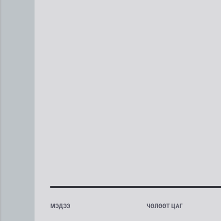
МЭДЭЭ
ЧӨЛӨӨТ ЦАГ