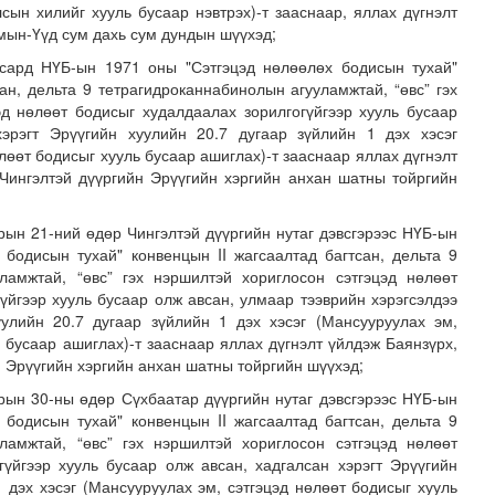
лсын хилийг хууль бусаар нэвтрэх)-т зааснаар, яллах дүгнэлт
мын-Үүд сум дахь сум дундын шүүхэд;
 сард НҮБ-ын 1971 оны "Сэтгэцэд нөлөөлөх бодисын тухай"
сан, дельта 9 тетрагидроканнабинолын агууламжтай, “өвс” гэх
эд нөлөөт бодисыг худалдаалах зорилгогүйгээр хууль бусаар
хэрэгт Эрүүгийн хуулийн 20.7 дугаар зүйлийн 1 дэх хэсэг
лөөт бодисыг хууль бусаар ашиглах)-т зааснаар яллах дүгнэлт
 Чингэлтэй дүүргийн Эрүүгийн хэргийн анхан шатны тойргийн
арын 21-ний өдөр Чингэлтэй дүүргийн нутаг дэвсгэрээс НҮБ-ын
 бодисын тухай" конвенцын II жагсаалтад багтсан, дельта 9
OP31 хурлын уялдаа нь Риогийн гурван конвенцын нэгдсэ..
ламжтай, “өвс” гэх нэршилтэй хориглосон сэтгэцэд нөлөөт
үйгээр хууль бусаар олж авсан, улмаар тээврийн хэрэгсэлдээ
уулийн 20.7 дугаар зүйлийн 1 дэх хэсэг (Мансууруулах эм,
ь бусаар ашиглах)-т зааснаар яллах дүгнэлт үйлдэж Баянзүрх,
н Эрүүгийн хэргийн анхан шатны тойргийн шүүхэд;
арын 30-ны өдөр Сүхбаатар дүүргийн нутаг дэвсгэрээс НҮБ-ын
 бодисын тухай" конвенцын II жагсаалтад багтсан, дельта 9
ламжтай, “өвс” гэх нэршилтэй хориглосон сэтгэцэд нөлөөт
гүйгээр хууль бусаар олж авсан, хадгалсан хэрэгт Эрүүгийн
1 дэх хэсэг (Мансууруулах эм, сэтгэцэд нөлөөт бодисыг хууль