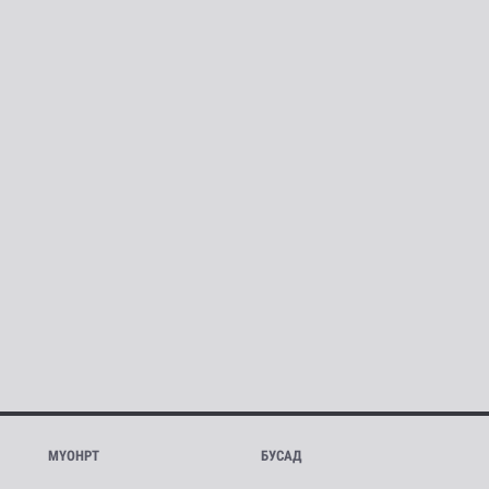
МҮОНРТ
БУСАД