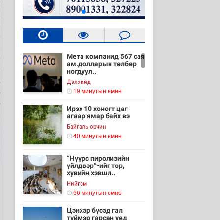
Мета компанид 567 сая
ам.долларын төлбөр
ногдуул..
Дэлхийд
19 минутын өмнө
Ирэх 10 хоногт цаг
агаар ямар байх вэ
Байгаль орчин
40 минутын өмнө
“Нүүрс пиролизийн
үйлдвэр”-ийг төр,
хувийн хэвшл..
Нийгэм
56 минутын өмнө
Цэнхэр бүсэд гал
түймэр гарсан үед