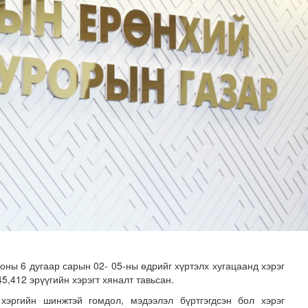
-ийг төр, хувийн хэвшлийн түншлэлээр хэрэгжүүлэх тог..
оны 6 дугаар сарын 02- 05-ны өдрийг хүртэлх хугацаанд хэрэг
5,412 эрүүгийн хэрэгт хяналт тавьсан.
 хэргийн шинжтэй гомдол, мэдээлэл бүртгэгдсэн бол хэрэг