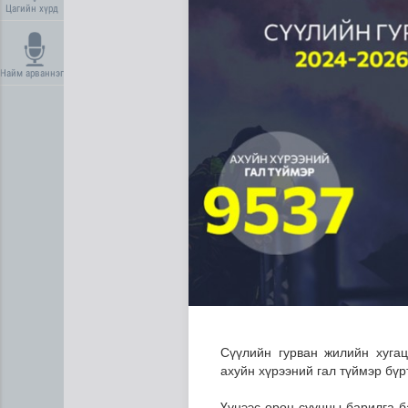
Цагийн хүрд
Найм арваннэг
Манай улс 3.10 тонн алт г
Сүүлийн гурван жилийн хуга
ахуйн хүрээний гал түймэр бүрт
Үүнээс орон сууцны барилга б