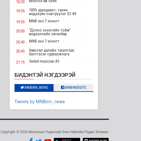
Монгол өв соёл
18:20
эрхлэгчдийг дэмжих
инкубат..
100% уралдаант, танин
18:55
мэдэхүйн нэвтрүүлэг S2 #9
Нийгэм
2026-08-08 17:16
MNB энэ 7 хоногт
19:55
“Долоо хоногийн тойм”
20:00
Сүхбаатар суманд
мэдээллийн хөтөлбөр
баригдаж буй 70 МВт-
ын хүчин ча..
MNB энэ 7 хоногт
20:40
Улс төр
Хөвсгөл далайн тахилгаас
20:45
2026-08-08 17:02
бэлтгэсэн сурвалжлага
Veiled musician #3
21:15
Газрын тосны
агуулахууд эхнээсээ
“Inda house 1” МУСК
22:00
БИДЭНТЭЙ НЭГДЭЭРЭЙ
ашиглалтад орох..
“Гэрэлтэй цонх” үдшийн
23:35
Улс төр
хөтөлбөр
2026-08-08 15:56
/MNBMN_NEWS
/MNBWEBSITE
ЦАГ АГААР:
Tweets by MNBmn_news
Улаанбаатарт шөнөдөө
21 хэм дулаан
Байгаль орчин
2026-08-08 15:01
Хүүхдийн эрүүл,
Copyright © 2026 Монголын Үндэсний Олон Нийтийн Радио Телевиз.
аюулгүй орчинд