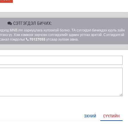
СЭТГЭГДЭЛ БИЧИХ:
элд MNB.mn хариуцлага хүлээхгүй болно. ТА сэтгэгдэл бичихдээ хууль зүйн
гэнэ үү. Хэм хэмжээг зөрчсөн сэтгэгдэлийг админ устгах эрхтэй. Сэтгэгдэлтэй
санал гомдолыг
70127055
утсаар хүлээн авна.
 маргааш эхэлнэ
ЭХНИЙ
СҮҮЛИЙН