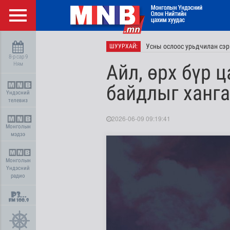
Усны ослоос урьдчилан сэр
ШУУРХАЙ:
8-р сар 9
Ням
Айл, өрх бүр 
байдлыг ханга
Үндэсний
телевиз
2026-06-09 09:19:41
Монголын
мэдээ
Монголын
Үндэсний
радио