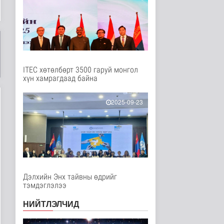
Нийгэм
6 цаг 33 минутын өмнө
"Сэлэнгэ-2026” хээрийн
сургууль амжилттай
явагда..
Нийгэм
6 цаг 18 минутын өмнө
ITEC хөтөлбөрт 3500 гаруй монгол
хүн хамрагдаад байна
Испани улс
цагаачлалын
маргааны улмаас
2025-09-23
Италиас и..
Дэлхийд
7 цаг 51 минутын өмнө
БНСУ залуу хосуудыг
гэрлэлтээ
бүртгүүлэхээс зайл..
Дэлхийд
Дэлхийн Энх тайвны өдрийг
7 цаг 54 минутын өмнө
тэмдэглэлээ
Иргэд: Хичээлийн
НИЙТЛЭЛЧИД
хэрэгслийн үнэ багагүй
нэмэгдсэ..
Нийгэм