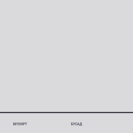
МҮОНРТ
БУСАД