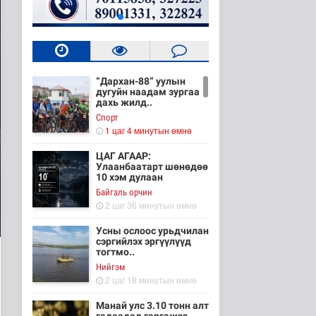
“Дархан-88” уулын
дугуйн наадам зургаа
дахь жилд..
Cпорт
1 цаг 4 минутын өмнө
ЦАГ АГААР:
Улаанбаатарт шөнөдөө
10 хэм дулаан
Байгаль орчин
2 цаг 36 минутын өмнө
Усны ослоос урьдчилан
сэргийлэх эргүүлүүд
тогтмо..
Нийгэм
2 цаг 18 минутын өмнө
Манай улс 3.10 тонн алт