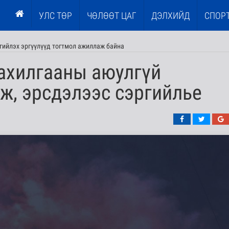
УЛС ТӨР
ЧӨЛӨӨТ ЦАГ
ДЭЛХИЙД
СПОР
гийлэх эргүүлүүд тогтмол ажиллаж байна
цахилгааны аюулгүй
ж, эрсдэлээс сэргийлье