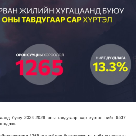
адаадад гаргажээ
цаанд буюу 2024-2026 оны тавдугаар сар хүртэл нийт 9537
гэгдлээ.
айгуулламжид 1265 гал түймэр бүртгэгдсэн нь нийт дуудлагын