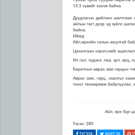
13.3 хувийг эзэлж байна.
Дуудлагын дийлэнх шалтгаан н
айлын тагт дээр эд зүйлс шата
байна.
Иймд:
Айл,өрхийн галын аюулгүй бай
Цахилгаан хэрэгслийг ашиглас
“Дүрслэх урлагийн оюуны өв
Ил гал, чүдэнз, лаа, зул, арц,
Барилгын аврах зам гарцын тэм
Аврах зам, гарц, хаалгыг хаа
тоног төхөөрөмж байрлуулах, х
Айл, өрх бүр 
Үзсэн: 285
ТҮГЭЭХ
ЖИРГЭХ
Т