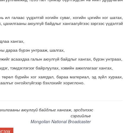
ь ил галаас үүдэлтэй хогийн суваг, хогийн цэгийн хог шатах,
х, цахилгааны аюулгүй байдлыг хангаагүйгээс зэргээс үүдэлтэй
длаа хангах,
ны дараа бүрэн унтрааж, шалгах,
 сан” тусгай үзэсгэлэн нээгдлээ
 хүжийг асаахдаа галын аюулгүй байдлыг хангах, бүрэн унтраах,
дэг, тэмдэглэгээг байрлуулах, хэвийн ажиллагааг хангах,
ж төрөл бүрийн хог хаягдал, бараа материал, эд зүйл хураах,
аалгыг онгойхгүйгээр бэхлэхийг хориглоно.
цахилгааны аюулгүй байдлыг хангаж, эрсдэлээс
сэргийлье
Mongolian National Broadcaster
ҮГЭЭХ