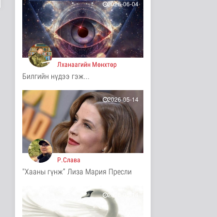
2026-06-04
7 цаг 57 минутын өмнө
Турк, Саудын Араб,
Пакистан улсууд
батлан хамгаа..
7 цагийн өмнө
Дэлхийд
Лханаагийн Мөнхтөр
"Онцгой амралт-2026"
Билгийн нүдээ гэж...
реалити шоуны зургийг
авч э..
2026-05-14
Нийгэм
7 цаг 3 минутын өмнө
Монгол-Оросын зэвсэгт
хүчний байлдааны
буудлагат..
Нийгэм
7 цаг 5 минутын өмнө
Р.Слава
"Хааны гүнж” Лиза Мария Пресли
Цагааннуур суманд 23
мянга гаруй га талбайд
тари..
2026-05-14
Нийгэм
7 цаг 10 минутын өмнө