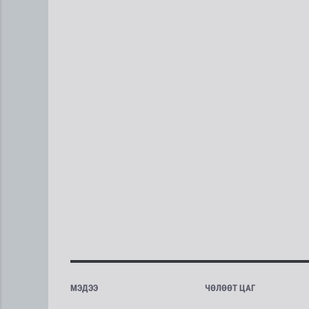
МЭДЭЭ
ЧӨЛӨӨТ ЦАГ