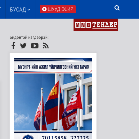
Т
БУСАД
ШУУД ЭФИР
Бидэнтэй нэгдээрэй: