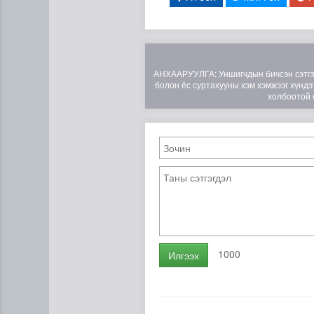
АНХААРУУЛГА: Уншигчдын бичсэн сэтгэгд
болон ёс суртахууны хэм хэмжээг хүндэт
холбоотой 
Цэцэрлэгийн цахим бүртгэл
1000
Илгээх