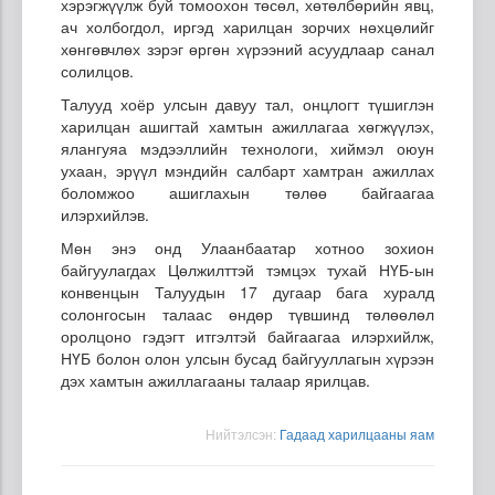
хэрэгжүүлж буй томоохон төсөл, хөтөлбөрийн явц,
ач холбогдол, иргэд харилцан зорчих нөхцөлийг
хөнгөвчлөх зэрэг өргөн хүрээний асуудлаар санал
солилцов.
Талууд хоёр улсын давуу тал, онцлогт түшиглэн
харилцан ашигтай хамтын ажиллагаа хөгжүүлэх,
ялангуяа мэдээллийн технологи, хиймэл оюун
ухаан, эрүүл мэндийн салбарт хамтран ажиллах
боломжоо ашиглахын төлөө байгаагаа
илэрхийлэв.
Мөн энэ онд Улаанбаатар хотноо зохион
байгуулагдах Цөлжилттэй тэмцэх тухай НҮБ-ын
конвенцын Талуудын 17 дугаар бага хуралд
солонгосын талаас өндөр түвшинд төлөөлөл
оролцоно гэдэгт итгэлтэй байгаагаа илэрхийлж,
НҮБ болон олон улсын бусад байгууллагын хүрээн
дэх хамтын ажиллагааны талаар ярилцав.
Нийтэлсэн:
Гадаад харилцааны яам