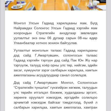
Монгол Улсын Гадаад харилцааны яам, Бүгд
Найрамдах Солонгос Улсын Гадаад хэргийн яам
хоорондын Стратегийн анхдугаар зөвлөлдөх
уулзалтыг энэ оны 06 дугаар сарын 08-ны өдөр
Улаанбаатар хотноо зохион байгуулав.
Уулзалтыг монголын талаас Гадаад харилцааны
дэд сайд Г.Амартүвшин, солонгосын талаас
Гадаад хэргийн тэргүүн дэд сайд Пак Юн Жү нар
тэргүүлж, талууд хоёр орны улс төр, нийгэм, эдийн
засаг, хүмүүнлэг зэрэг салбарын харилцаа, хамтын
ажиллагааны асуудлуудаар санал солилцов.
Дэд сайд Г.Амартүвшин Монгол, Солонгосын
“Стратегийн түншлэл” гүнзгийрэн хөгжиж, талуудын
улс төрийн итгэлцэл бэхжиж, худалдааны эргэлт,
хөрөнгө оруулалт нэмэгдэж, иргэдийн солилцоо
эрчимтэй нэмэгдэж байгааг тэмдэглээд, бүхий л
салбарын харилцаа, хамтын ажиллагаа, хамтран