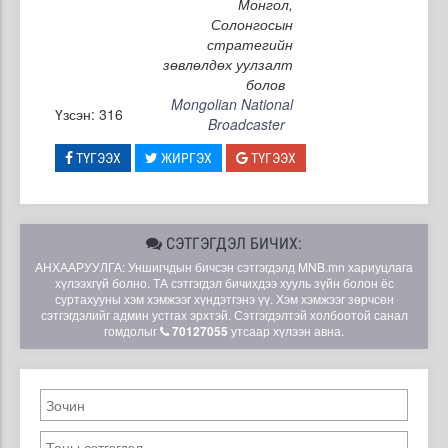
Монгол,
Солонгосын
стратегийн
зөвлөлдөх уулзалт
болов
Mongolian National
Үзсэн: 316
Broadcaster
ТҮГЭЭХ
ЖИРГЭХ
ТҮГЭЭХ
СЭТГЭГДЭЛ БИЧИХ:
АНХААРУУЛГА: Уншигчдын бичсэн сэтгэгдэлд MNB.mn хариуцлага
хүлээхгүй болно. ТА сэтгэгдэл бичихдээ хууль зүйн болон ёс
суртахууны хэм хэмжээг хүндэтгэнэ үү. Хэм хэмжээг зөрчсөн
сэтгэгдэлийг админ устгах эрхтэй. Сэтгэгдэлтэй холбоотой санал
гомдолыг
70127055
утсаар хүлээн авна.