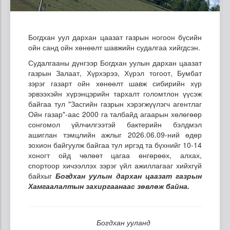
Богдхан уул дархан цаазат газрын ногоон бүсийн
ойн санд ойн хөнөөлт шавжийн судалгаа хийгдсэн.
Судалгааны дүнгээр Богдхан уулын дархан цаазат
газрын Залаат, Хүрхэрээ, Хүрэл тогоот, Бумбат
зэрэг газарт ойн хөнөөлт шавж сибирийн хүр
эрвээхэйн хүрэнцэрийн тархалт голомтлон үүсэж
байгаа тул "Засгийн газрын хэрэгжүүлэгч агентлаг
Ойн газар"-аас 2000 га талбайд агаарын хөлөгөөр
сонгомол үйлчилгээтэй бактерийн бэлдмэл
ашиглан тэмцлийн ажлыг 2026.06.09-ний өдөр
зохион байгуулж байгаа тул иргэд та бүхнийг 10-14
хоногт ойд чөлөөт цагаа өнгөрөөх, алхах,
спортоор хичээллэх зэрэг үйл ажиллагааг хийхгүй
байхыг
Богдхан уулын дархан цаазат газрын
Хамгаалалтын захиргаанаас зөвлөж байна.
Богдхан ууланд