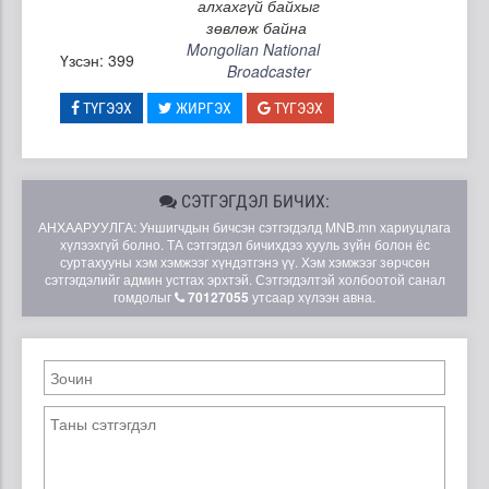
алхахгүй байхыг
зөвлөж байна
Mongolian National
Үзсэн: 399
Broadcaster
ТҮГЭЭХ
ЖИРГЭХ
ТҮГЭЭХ
СЭТГЭГДЭЛ БИЧИХ:
АНХААРУУЛГА: Уншигчдын бичсэн сэтгэгдэлд MNB.mn хариуцлага
хүлээхгүй болно. ТА сэтгэгдэл бичихдээ хууль зүйн болон ёс
суртахууны хэм хэмжээг хүндэтгэнэ үү. Хэм хэмжээг зөрчсөн
сэтгэгдэлийг админ устгах эрхтэй. Сэтгэгдэлтэй холбоотой санал
гомдолыг
70127055
утсаар хүлээн авна.