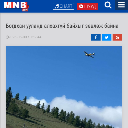
CHART
ШУУД
Богдхан ууланд алхахгүй байхыг зөвлөж байна
2026-06-09 10:52:44