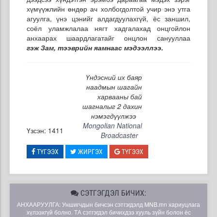
хүмүүжлийн өндөр ач холбогдолтой учир энэ утга
агуулга, үнэ цэнийг алдагдуулахгүй, ёс заншил,
соёл уламжлалаа нягт хадгалахад онцгойлон
анхаарах шаардлагатайг онцлон санууллаа
гэж Зам, тээврийн яамнаас мэдээллээ.
Үндэсний их баяр
наадмын шагайн
харвааны бай
шагналыг 2 дахин
нэмэгдүүлжээ
Mongolian National
Үзсэн: 1411
Broadcaster
ТҮГЭЭХ
ЖИРГЭХ
ТҮГЭЭХ
СЭТГЭГДЭЛ БИЧИХ:
АНХААРУУЛГА: Уншигчдын бичсэн сэтгэгдэлд MNB.mn хариуцлага
хүлээхгүй болно. ТА сэтгэгдэл бичихдээ хууль зүйн болон ёс