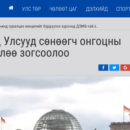
УЛС ТӨР
ЧӨЛӨӨТ ЦАГ
ДЭЛХИЙД
СПОР
чинд суралцах нөхцөлийг бүрдүүлэх хүрээнд ДЭМБ-тай х..
 Улсууд сөнөөгч онгоцны
лөө зогсоолоо