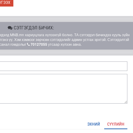
ҮГЭЭХ
СЭТГЭГДЭЛ БИЧИХ:
элд MNB.mn хариуцлага хүлээхгүй болно. ТА сэтгэгдэл бичихдээ хууль зүйн
гэнэ үү. Хэм хэмжээг зөрчсөн сэтгэгдэлийг админ устгах эрхтэй. Сэтгэгдэлтэй
санал гомдолыг
70127055
утсаар хүлээн авна.
ааш үргэлжлэх хэсгүүдэд төмөр замын дээд бүтцийн ажил..
ЭХНИЙ
СҮҮЛИЙН