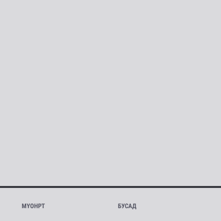
МҮОНРТ
БУСАД