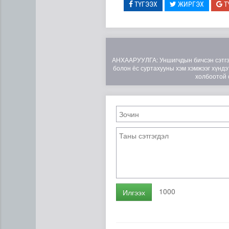
ТҮГЭЭХ
ЖИРГЭХ
Т
АНХААРУУЛГА: Уншигчдын бичсэн сэтгэгд
болон ёс суртахууны хэм хэмжээг хүндэт
холбоотой 
Төслийн эхний 87 км-ээс ц
1000
Илгээх