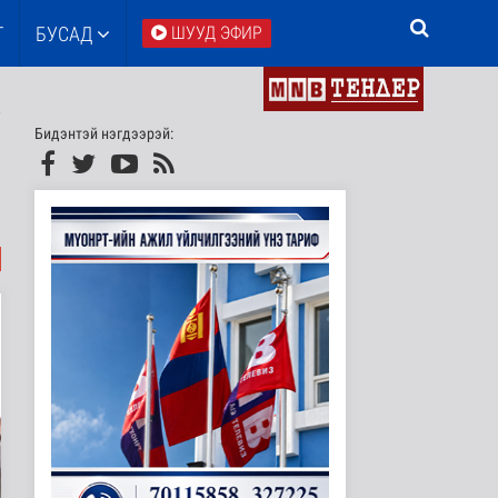
Т
БУСАД
ШУУД ЭФИР
Бидэнтэй нэгдээрэй: