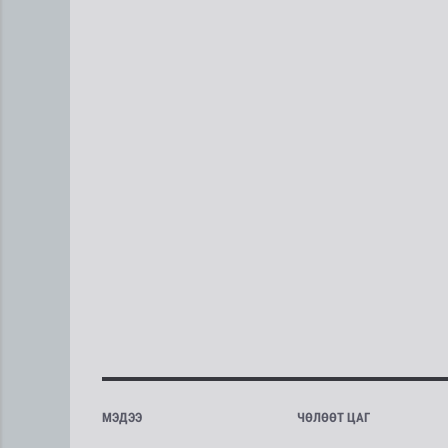
МЭДЭЭ
ЧӨЛӨӨТ ЦАГ