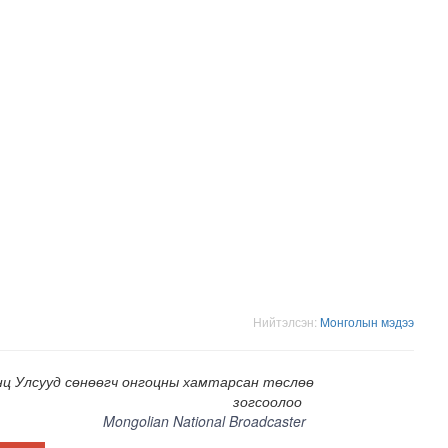
рт гүүр барьж байна
Нийтэлсэн:
Moнголын мэдээ
нц Улсууд сөнөөгч онгоцны хамтарсан төслөө
зогсоолоо
Mongolian National Broadcaster