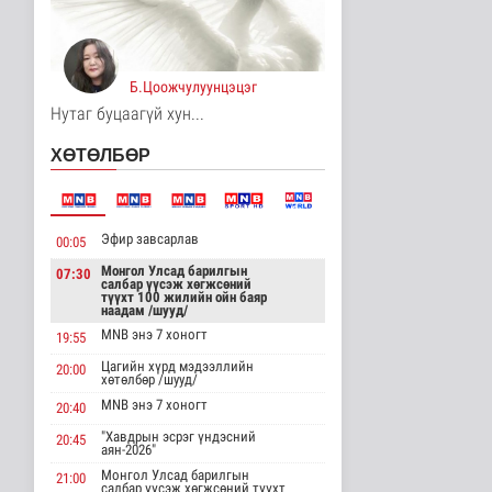
АНУ полисиликон
бүтээгдэхүүнд 15
хувийн тариф но..
Дэлхийд
Б.Цоожчулуунцэцэг
6 цаг 18 минутын өмнө
Нутаг буцаагүй хун...
Торгоны замын цуваа
ХӨТӨЛБӨР
6000 гаруй километр
зам туул..
Байгаль орчин
6 цаг 21 минутын өмнө
Эфир завсарлав
00:05
"ДЦС-3” ТӨХК-ийн нэн
шаардлагатай
Монгол Улсад барилгын
07:30
салбар үүсэж хөгжсөний
“Турбингенерат..
түүхт 100 жилийн ойн баяр
Улс төр
наадам /шууд/
7 цаг 36 минутын өмнө
MNB энэ 7 хоногт
19:55
Цагийн хүрд мэдээллийн
“Цааснаас чөлөөлье”
20:00
хөтөлбөр /шууд/
зөвлөлдөх хэлэлцүүлэг
боллоо
MNB энэ 7 хоногт
20:40
Улс төр
"Хавдрын эсрэг үндэсний
20:45
7 цаг 38 минутын өмнө
аян-2026"
Монгол Улсад барилгын
21:00
“Нүүрс-пиролизын
салбар үүсэж хөгжсөний түүхт