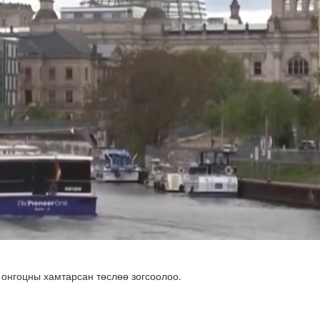
 хуралдаан болж байна
 онгоцны хамтарсан төслөө зогсоолоо.