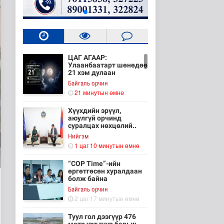
ЦАГ АГААР:
Улаанбаатарт шөнөдөө
21 хэм дулаан
Байгаль орчин
21 минутын өмнө
Хүүхдийн эрүүл,
аюулгүй орчинд
суралцах нөхцөлий..
Нийгэм
1 цаг 10 минутын өмнө
“COP Time”-ийн
өргөтгөсөн хуралдаан
болж байна
Байгаль орчин
2 цаг 17 минутын өмнө
Туул гол дээгүүр 476