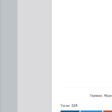
Туул гол дээгүүр 476 метр у
Герман, Фра
Үзсэн: 328