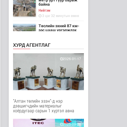
метр урт гүүр барьж
байна
Нийгэм
3 цаг 32 минутын өмнө
Төслийн эхний 87 км-
ээс цааш үргэлжлэх
хэсгүүдэд..
Нийгэм
ХУРД АГЕНТЛАГ
3 цаг 43 минутын өмнө
Ерөнхий сайд БНХАУ-
2026-01-17
аас сар бүр 12-15
мянган тонн..
Улс төр
3 цаг 49 минутын өмнө
Газар чөлөөлөлт, нөхөн
олговрын асуудлыг
хуулийн..
“Алтан төлийн эзэн”-д нэр
Нийгэм
дэвшигчдийн материалыг
3 цаг 52 минутын өмнө
хоёрдугаар сарын 1 хүртэл авна
Бамбай хоншоорт
могойд хатгуулахаас
2025-09-26
сэрэмжлээрэй