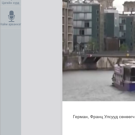
Цагийн хүрд
Найм арваннэг
“COP Time”-ийн өргөтгөсөн
Герман, Франц Улсууд сөнөөгч