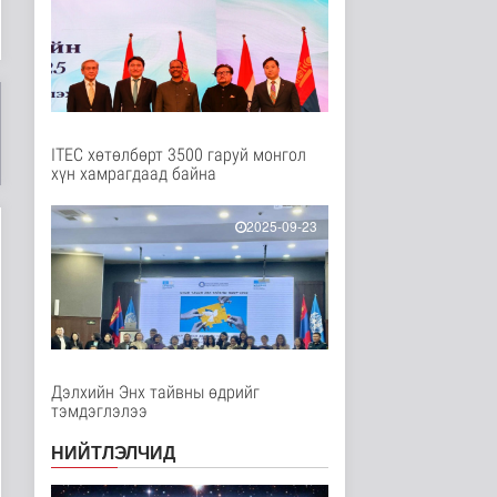
Эрүүл мэнд
5 цаг 59 минутын өмнө
Ц.Идэрбат: Мал
эмнэлгийн салбарын
өрсөлдөх чадва..
Нийгэм
5 цаг 8 минутын өмнө
ITEC хөтөлбөрт 3500 гаруй монгол
хүн хамрагдаад байна
Геологи, хайгуулын
салбарт “Oxus Metals
AI” комп..
2025-09-23
Улс төр
5 цаг 22 минутын өмнө
COP17 хурлын үеэр
"Нарантуул",
"Дүнжингарав" худ..
Нийгэм
6 цаг 30 минутын өмнө
Дэлхийн Энх тайвны өдрийг
тэмдэглэлээ
Европ дахь "Монгол гэр"
зусланд 8 улсаас 35
НИЙТЛЭЛЧИД
хүүх..
Энтертайнмент