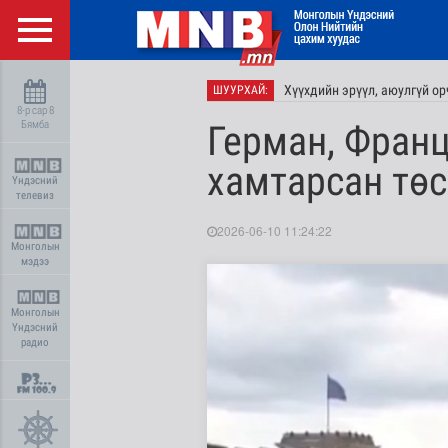
Хүүхдийн эрүүл, аюулгүй ор
ШУУРХАЙ:
8-р сар 8
Бямба
Герман, Франц
хамтарсан төс
Үндэсний
телевиз
2026-06-10 11:24:22
Монголын
мэдээ
Монголын
Үндэсний
радио