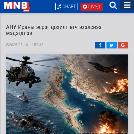
CHART
ШУУД
АНУ Ираны эсрэг цохилт өгч эхэлснээ
мэдэгдлээ
2026-06-10 11:52:32