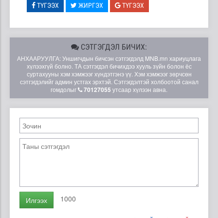
ТҮГЭЭХ
ЖИРГЭХ
ТҮГЭЭХ
СЭТГЭГДЭЛ БИЧИХ:
АНХААРУУЛГА: Уншигчдын бичсэн сэтгэгдэлд MNB.mn хариуцлага
хүлээхгүй болно. ТА сэтгэгдэл бичихдээ хууль зүйн болон ёс
суртахууны хэм хэмжээг хүндэтгэнэ үү. Хэм хэмжээг зөрчсөн
сэтгэгдэлийг админ устгах эрхтэй. Сэтгэгдэлтэй холбоотой санал
гомдолыг
70127055
утсаар хүлээн авна.
1000
Илгээх