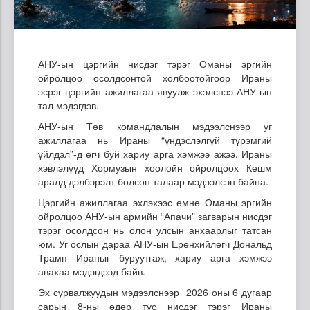
АНУ-ын цэргийн нисдэг тэрэг Оманы эргийн
ойролцоо осолдсонтой холбоотойгоор Ираны
эсрэг цэргийн ажиллагаа явуулж эхэлснээ АНУ-ын
тал мэдэгдэв.
АНУ-ын Төв командлалын мэдээлснээр уг
ажиллагаа нь Ираны “үндэслэлгүй түрэмгий
үйлдэл”-д өгч буй хариу арга хэмжээ ажээ. Ираны
хэвлэлүүд Хормузын хоолойн ойролцоох Кешм
аралд дэлбэрэлт болсон талаар мэдээлсэн байна.
Цэргийн ажиллагаа эхлэхээс өмнө Оманы эргийн
ойролцоо АНУ-ын армийн “Апачи” загварын нисдэг
тэрэг осолдсон нь олон улсын анхаарлыг татсан
юм. Уг ослын дараа АНУ-ын Ерөнхийлөгч Дональд
Трамп Ираныг буруутгаж, хариу арга хэмжээ
авахаа мэдэгдээд байв.
Эх сурвалжуудын мэдээлснээр 2026 оны 6 дугаар
сарын 8-ны өдөр тус нисдэг тэрэг Ираны