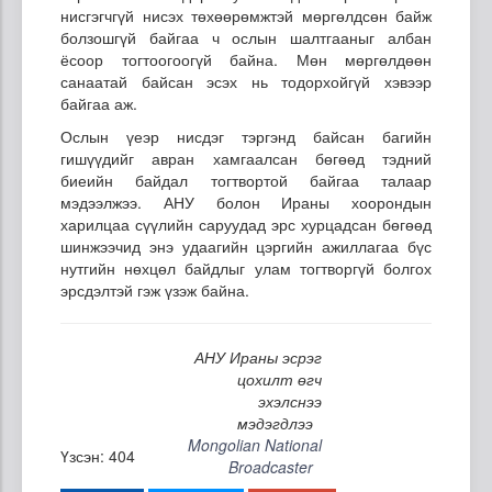
нисгэгчгүй нисэх төхөөрөмжтэй мөргөлдсөн байж
болзошгүй байгаа ч ослын шалтгааныг албан
ёсоор тогтоогоогүй байна. Мөн мөргөлдөөн
санаатай байсан эсэх нь тодорхойгүй хэвээр
байгаа аж.
Ослын үеэр нисдэг тэргэнд байсан багийн
гишүүдийг авран хамгаалсан бөгөөд тэдний
биеийн байдал тогтвортой байгаа талаар
мэдээлжээ. АНУ болон Ираны хоорондын
харилцаа сүүлийн саруудад эрс хурцадсан бөгөөд
шинжээчид энэ удаагийн цэргийн ажиллагаа бүс
нутгийн нөхцөл байдлыг улам тогтворгүй болгох
эрсдэлтэй гэж үзэж байна.
АНУ Ираны эсрэг
цохилт өгч
эхэлснээ
мэдэгдлээ
Mongolian National
Үзсэн: 404
Broadcaster