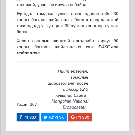
тодорхой, үнэн зөв ирүүлсэн байна.
Өргөдөл, гомдлыг хүлээн авсан өдрөөс хойш 30
хоногт багтаан шийдвэрлэх бөгөөд шаардлагатай
тохиолдолд уг хугацааг 30 хүртэл хоногоор сунгаж
болно.
Харин саналын шинжтэй өргөдлийн хариуг 90
хоногт багтаан шийдвэрлэнэ
гэж ГИХГ-аас
мэдээллээ.
Нийт өргөдөл,
гомдлын
шийдвэрлэлт өссөн
дүнгээр 92.3
хувьтай байна
Mongolian National
Үзсэн: 367
Broadcaster
ТҮГЭЭХ
ЖИРГЭХ
ТҮГЭЭХ