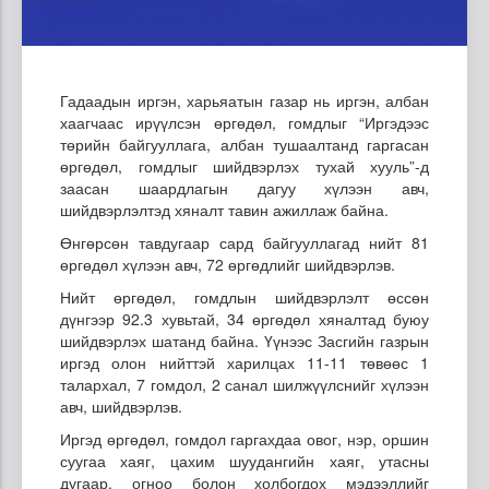
Гадаадын иргэн, харьяатын газар нь иргэн, албан
хаагчаас ирүүлсэн өргөдөл, гомдлыг “Иргэдээс
төрийн байгууллага, албан тушаалтанд гаргасан
өргөдөл, гомдлыг шийдвэрлэх тухай хууль”-д
заасан шаардлагын дагуу хүлээн авч,
шийдвэрлэлтэд хяналт тавин ажиллаж байна.
Өнгөрсөн тавдугаар сард байгууллагад нийт 81
өргөдөл хүлээн авч, 72 өргөдлийг шийдвэрлэв.
Нийт өргөдөл, гомдлын шийдвэрлэлт өссөн
дүнгээр 92.3 хувьтай, 34 өргөдөл хяналтад буюу
шийдвэрлэх шатанд байна. Үүнээс Засгийн газрын
иргэд олон нийттэй харилцах 11-11 төвөөс 1
талархал, 7 гомдол, 2 санал шилжүүлснийг хүлээн
авч, шийдвэрлэв.
Иргэд өргөдөл, гомдол гаргахдаа овог, нэр, оршин
суугаа хаяг, цахим шуудангийн хаяг, утасны
дугаар, огноо болон холбогдох мэдээллийг