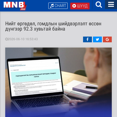
CHART
ШУУД
Нийт өргөдөл, гомдлын шийдвэрлэлт өссөн
дүнгээр 92.3 хувьтай байна
2026-06-10 16:53:43