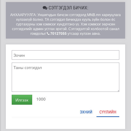
СЭТГЭГДЭЛ БИЧИХ:
АНХААРУУЛГА: Уншигчдын бичсэн сэтгэгдэлд MNB.mn хариуцлага
хүлээхгүй болно. ТА сэтгэгдэл бичихдээ хууль зүйн болон ёс
суртахууны хэм хэмжээг хүндэтгэнэ үү. Хэм хэмжээг зөрчсөн
сэтгэгдэлийг админ устгах эрхтэй. Сэтгэгдэлтэй холбоотой санал
гомдолыг
70127055
утсаар хүлээн авна.
1000
Илгээх
ЭХНИЙ
СҮҮЛИЙН