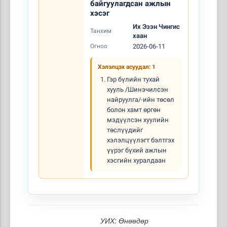
байгуулагдсан ажлын
хэсэг
Их Эзэн Чингис
Танхим
хаан
Огноо
2026-06-11
Хэлэлцэх асуудал: 1
Гэр бүлийн тухай
хууль /Шинэчилсэн
найруулга/-ийн төсөл
болон хамт өргөн
мэдүүлсэн хуулийн
төслүүдийг
хэлэлцүүлэгт бэлтгэх
үүрэг бүхий ажлын
хэсгийн хуралдаан
УИХ: Өнөөдөр