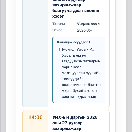
захирамжаар
байгуулагдсан ажлын
хэсэг
Танхим
Үндсэн хууль
Огноо
2026-06-11
Хэлэлцэх асуудал: 1
Монгол Улсын Их
Хуралд өргөн
мэдүүлсэн татварын
харилцааг
зохицуулсан хуулийн
төслүүдийг
хэлэлцүүлэгт бэлтгэх
үүрэг бүхий ажлын
хэсгийн хуралдаан
14:00
УИХ-ын даргын 2026
оны 27 дугаар
захирамжаар