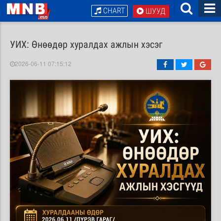
CHART
ШУУД
УИХ: Өнөөдөр хуралдах ажлын хэсэг
2026-06-11 07:15:12