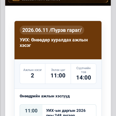
2026.06.11 /Пүрэв гараг/
УИХ: Өнөөдөр хуралдах ажлын
хэсэг
Сүүлчийн
Ажлын хэсэг
Эхлэх цаг
тов
2
11:00
14:00
Өнөөдрийн ажлын хэсгүүд
11:00
УИХ-ын даргын 2026
оны 248 дугаар