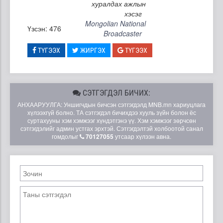
хуралдах ажлын
хэсэг
Mongolian National
Үзсэн: 476
Broadcaster
ТҮГЭЭХ
ЖИРГЭХ
ТҮГЭЭХ
СЭТГЭГДЭЛ БИЧИХ:
АНХААРУУЛГА: Уншигчдын бичсэн сэтгэгдэлд MNB.mn хариуцлага
хүлээхгүй болно. ТА сэтгэгдэл бичихдээ хууль зүйн болон ёс
суртахууны хэм хэмжээг хүндэтгэнэ үү. Хэм хэмжээг зөрчсөн
сэтгэгдэлийг админ устгах эрхтэй. Сэтгэгдэлтэй холбоотой санал
гомдолыг
70127055
утсаар хүлээн авна.