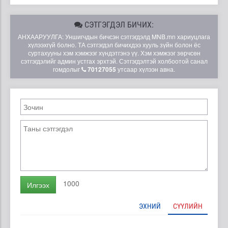
СЭТГЭГДЭЛ БИЧИХ:
АНХААРУУЛГА: Уншигчдын бичсэн сэтгэгдэлд MNB.mn хариуцлага
хүлээхгүй болно. ТА сэтгэгдэл бичихдээ хууль зүйн болон ёс
суртахууны хэм хэмжээг хүндэтгэнэ үү. Хэм хэмжээг зөрчсөн
сэтгэгдэлийг админ устгах эрхтэй. Сэтгэгдэлтэй холбоотой санал
гомдолыг
70127055
утсаар хүлээн авна.
1000
Илгээх
ЭХНИЙ
СҮҮЛИЙН