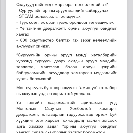
Скаутууд нийгэмд ямар эерэг нөлөөлөлтэй вэ?
- Сургуулийн орчны эрүүл мэндийг сайжруулах
- STEAM Боловсролыг хөгжүүлэх
- Түүх соёл, эх оронч үзэл, оролцоог төлөвшүүлэх
- Үе тэнгийн дээрэлхэлт, орчны аюулгүй байдлыг
хангах
- 800 скаутмастер бэлтгэх гэх зэрэг нөлөөллийн
ажлуудыг хийдэг.
“Сургуулийн орчны эрүүл мэнд” хөтөлбөрийн
хүрээнд сургууль дээрх охидын эрүүл мэндийн
зөвлөгөө, мэдээлэл болон ариун цэврийн
байгууламжийн асуудлаар хамтарсан мэдээллийг
хүргэх боломжтой.
Мөн сургууль бүрт хэрэгжүүлэх “амин ус” хөтөлбөр
нь скаутын үндсэн зорилттой уялдана.
Үе тэнгийн дээрэлхэлтийг арилгахын тулд
Монголын Скаутын Холбоотой хамтарч,
дээрэлхэлт, ялгаварлан гадуурхалтад өртөж буй
хүүхдийг олж харсан тохиолдолд таслан зогсоох
арга хэмжээ авдаг “орчны аюулгүй байдлыг
хангах” сурагч скаутуудыг бэлтгэх боломжтой.