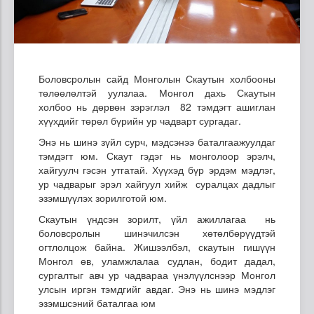
Боловсролын сайд Монголын Скаутын холбооны
төлөөлөлтэй уулзлаа. Монгол дахь Скаутын
холбоо нь дөрвөн зэрэглэл 82 тэмдэгт ашиглан
хүүхдийг төрөл бүрийн ур чадварт сургадаг.
Энэ нь шинэ зүйл сурч, мэдсэнээ баталгаажуулдаг
тэмдэгт юм. Скаут гэдэг нь монголоор эрэлч,
хайгуулч гэсэн утгатай. Хүүхэд бүр эрдэм мэдлэг,
ур чадварыг эрэл хайгуул хийж суралцах дадлыг
эзэмшүүлэх зорилготой юм.
Скаутын үндсэн зорилт, үйл ажиллагаа нь
боловсролын шинэчилсэн хөтөлбөрүүдтэй
огтлолцож байна. Жишээлбэл, скаутын гишүүн
Монгол өв, уламжлалаа судлан, бодит дадал,
сургалтыг авч ур чадвараа үнэлүүлснээр Монгол
улсын иргэн тэмдгийг авдаг. Энэ нь шинэ мэдлэг
эзэмшсэний баталгаа юм