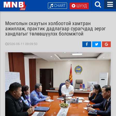
CHART
ШУУД
Монголын скаутын холбоотой хамтран
ажиллаж, практик дадлагаар сурагчдад эерэг
хандлагыг төлөвшүүлэх боломжтой
2026-06-11 09:09:50