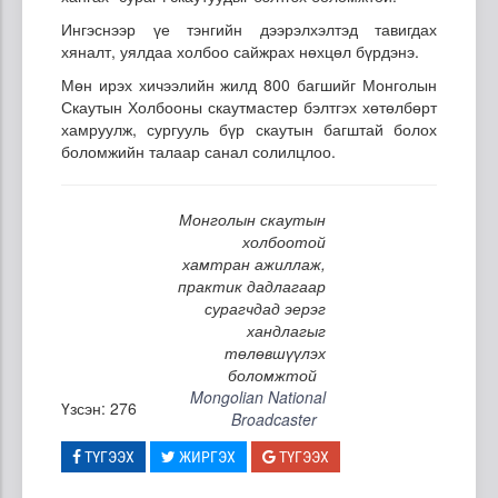
Ингэснээр үе тэнгийн дээрэлхэлтэд тавигдах
хяналт, уялдаа холбоо сайжрах нөхцөл бүрдэнэ.
Мөн ирэх хичээлийн жилд 800 багшийг Монголын
Скаутын Холбооны скаутмастер бэлтгэх хөтөлбөрт
хамруулж, сургууль бүр скаутын багштай болох
боломжийн талаар санал солилцлоо.
Монголын скаутын
холбоотой
хамтран ажиллаж,
практик дадлагаар
сурагчдад эерэг
хандлагыг
төлөвшүүлэх
боломжтой
Mongolian National
Үзсэн: 276
Broadcaster
ТҮГЭЭХ
ЖИРГЭХ
ТҮГЭЭХ