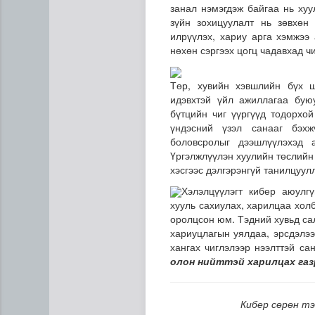
занал нэмэгдэж
байгаа нь ху
зүйн зохицуулалт нь зөвхөн 
илрүүлэх, хариу арга хэмжээ 
нөхөн сэргээх цогц чадавхад ч
Төр, хувийн хэвшлийн бүх 
идэвхтэй үйл ажиллагаа бую
бүтцийн чиг үүргүүд тодорхой
үндэсний үзэл санааг бэхж
боловсролыг дээшлүүлэхэд 
Үргэлжлүүлэн хуулийн төслийн
хэсгээс дэлгэрэнгүй танилцуул
Энэ оны эхний хагас жилд а
Х
элэлцүүлэгт кибер аюулг
хууль сахиулах, харилцаа хол
оролцсон юм. Тэдний хувьд са
хариуцлагын уялдаа, эрсдэлээ
хангах чиглэлээр нээлттэй с
олон нийттэй харилцах газ
Кибер сөрөн тэ