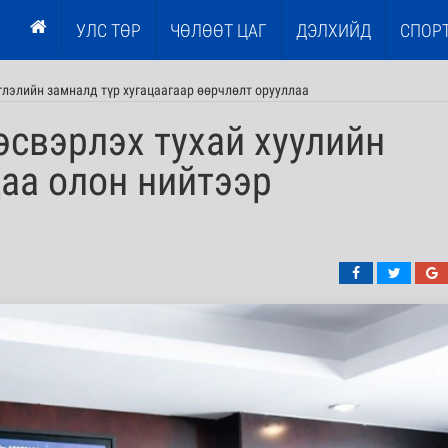
УЛС ТӨР
ЧӨЛӨӨТ ЦАГ
ДЭЛХИЙД
СПОР
глэлийн замналд түр хугацаагаар өөрчлөлт орууллаа
эсвэрлэх тухай хуулийн
даа олон нийтээр