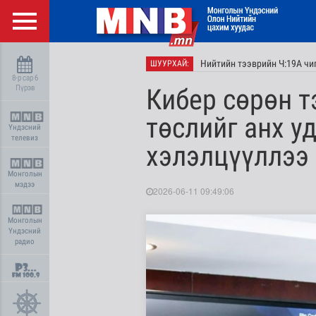
Нийтийн тээврийн Ч:19А чи
ШУУРХАЙ:
8-р сар 6
Пүрэв
Кибер сөрөн т
төслийг анх у
Үндэсний
телевиз
хэлэлцүүллээ
Монголын
мэдээ
2026-06-11 09:49:06
Монголын
Үндэсний
радио