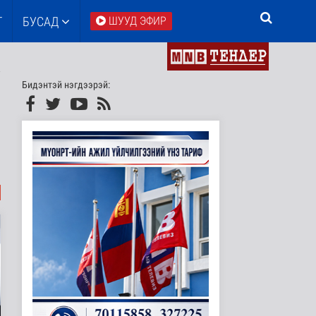
Т
БУСАД
ШУУД ЭФИР
Бидэнтэй нэгдээрэй: