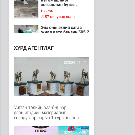
автомашины
зогсоолын бүтээ..
Нийгэм
57 минутын өмнө
Энэ оны эхний хагас
жилд авто бензин 505.2
мянга..
Нийгэм
ХУРД АГЕНТЛАГ
1 цаг 7 минутын өмнө
“Хотын дарга сонсож
2026-01-17
байна” 150150 тусгай
дугаары..
Нийгэм
1 цаг 11 минутын өмнө
Төрийн үйлчилгээг
иргэдэд ойртуулна
Нийгэм
“Алтан төлийн эзэн”-д нэр
2 цаг 46 минутын өмнө
дэвшигчдийн материалыг
хоёрдугаар сарын 1 хүртэл авна
НИТХ-ын ээлжит VIII
хуралдаанаар иргэдээс
ирүүлс..
2025-09-26