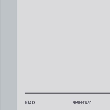
МЭДЭЭ
ЧӨЛӨӨТ ЦАГ