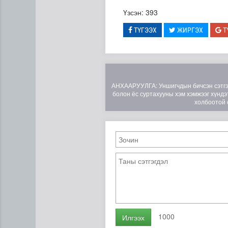
Үзсэн: 393
ТҮГЭЭХ
ЖИРГЭХ
Т
АНХААРУУЛГА: Уншигчдын бичсэн сэтгэгд
болон ёс суртахууны хэм хэмжээг хүндэт
холбоотой 
1000
Илгээх