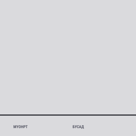
МҮОНРТ
БУСАД