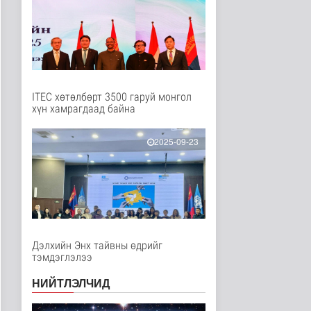
Нийгэм
2 цаг 7 минутын өмнө
ЦАГ АГААР:
Улаанбаатарт шөнөдөө
17 хэм дулаан
Байгаль орчин
2 цаг 12 минутын өмнө
ITEC хөтөлбөрт 3500 гаруй монгол
хүн хамрагдаад байна
COP17-ын зочид,
төлөөлөгчдөд үйлчлэх
250 орчим ж..
2025-09-23
Нийгэм
4 цаг 33 минутын өмнө
Шатахууны нөөцийг
нэмэгдүүлэх,
доголдлыг арилгах..
Нийгэм
4 цаг 37 минутын өмнө
Дэлхийн Энх тайвны өдрийг
тэмдэглэлээ
Нийслэлийн иргэдийн
Төлөөлөгчдийн Хурлын
НИЙТЛЭЛЧИД
Ээлжит ..
Нийгэм