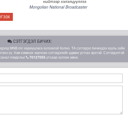
нийтээр хэлэлцүүллээ
Mongolian National Broadcaster
ҮГЭЭХ
СЭТГЭГДЭЛ БИЧИХ:
элд MNB.mn хариуцлага хүлээхгүй болно. ТА сэтгэгдэл бичихдээ хууль зүйн
гэнэ үү. Хэм хэмжээг зөрчсөн сэтгэгдэлийг админ устгах эрхтэй. Сэтгэгдэлтэй
санал гомдолыг
70127055
утсаар хүлээн авна.