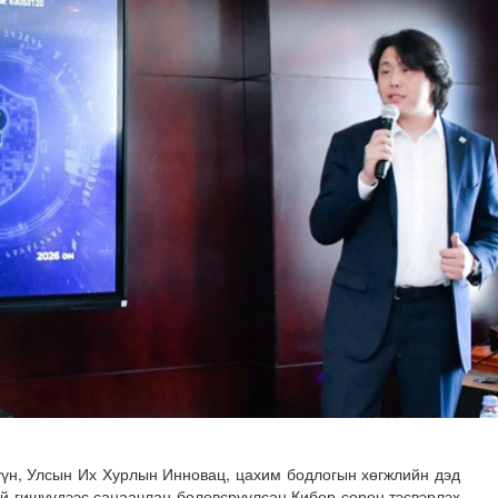
тад орсноор хоногт 250 м³ лаг хатааж, шатаах хүчин ч..
үн, Улсын Их Хурлын Инновац, цахим бодлогын хөгжлийн дэд
эй гишүүдээс санаачлан боловсруулсан Кибер сөрөн тэсвэрлэх