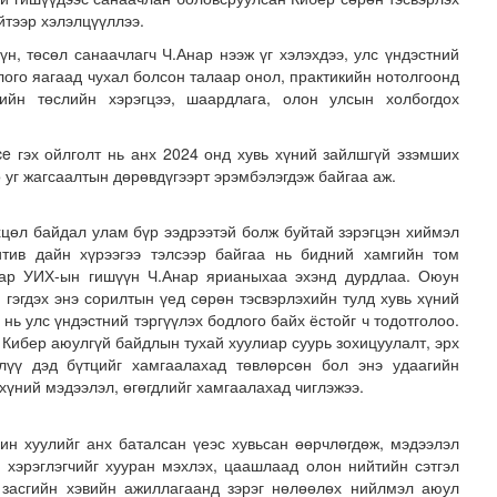
йтээр хэлэлцүүллээ.
үн, төсөл санаачлагч Ч.Анар нээж үг хэлэхдээ, улс үндэстний
лого яагаад чухал болсон талаар онол, практикийн нотолгоонд
лийн төслийн хэрэгцээ, шаардлага, олон улсын холбогдох
nce
гэх ойлголт нь анх 2024 онд хувь хүний зайлшгүй эзэмших
 уг жагсаалтын дөрөвдүгээрт эрэмбэлэгдэж байгаа аж.
машины зогсоолын бүтээн байгуулалтын ажил 95 хувийн ..
цөл байдал улам бүр ээдрээтэй болж буйтай зэрэгцэн хиймэл
итив дайн хүрээгээ тэлсээр байгаа нь бидний хамгийн том
аар УИХ-ын гишүүн Ч.Анар ярианыхаа эхэнд дурдлаа. Оюун
 гэгдэх энэ сорилтын үед сөрөн тэсвэрлэхийн тулд хувь хүний
 нь улс үндэстний тэргүүлэх бодлого байх ёстойг ч тодотголоо.
 Кибер аюулгүй байдлын тухай хуулиар суурь зохицуулалт, эрх
илүү дэд бүтцийг хамгаалахад төвлөрсөн бол энэ удаагийн
хүний мэдээлэл, өгөгдлийг хамгаалахад чиглэжээ.
ин хуулийг анх баталсан үеэс хувьсан өөрчлөгдөж, мэдээлэл
, хэрэглэгчийг хууран мэхлэх, цаашлаад
олон нийтийн сэтгэл
н засгийн хэвийн ажиллагаанд зэрэг нөлөөлөх нийлмэл аюул