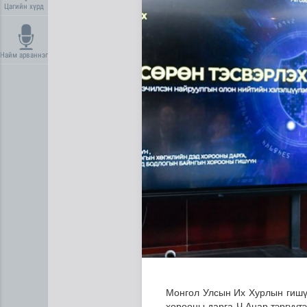
Цагийн хүрд
Найм арваннэг
Лаг шатаах үйлдвэр ашиглал
Монгол Улсын Их Хурлын гишү
хорооны дарга Ч.Анар тэргүүт