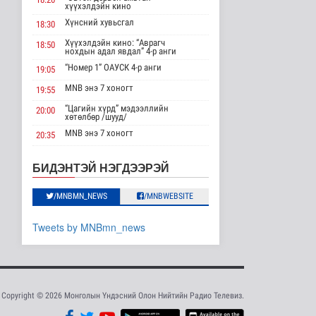
Хэт халууны улмаас
хүүхэлдэйн кино
Токиогийн амьтны
Хүнсний хувьсгал
хүрээлэнд гу..
18:30
Шар мэдээ
Хүүхэлдэйн кино: “Аврагч
18:50
нохдын адал явдал” 4-р анги
6 цаг 11 минутын өмнө
“Номер 1” ОАУСК 4-р анги
19:05
Нэгдүгээр хорооллын
MNB энэ 7 хоногт
арын замыг
19:55
наймдугаар сарын ..
“Цагийн хүрд” мэдээллийн
20:00
Нийгэм
хөтөлбөр /шууд/
6 цаг 19 минутын өмнө
MNB энэ 7 хоногт
20:35
ФРАНЦ: Иргэд рүү
Монгол 99 “Би монгол хүн”
20:40
Дорноговь аймгаас /шууд/
зөвшөөрөлгүй
БИДЭНТЭЙ НЭГДЭЭРЭЙ
сурталчилгааны дуу..
“Эргүүлэг” ОАУСК 4-р анги
22:10
Дэлхийд
/MNBMN_NEWS
/MNBWEBSITE
“Гэрэлтэй цонх” үдшийн
23:25
6 цаг 22 минутын өмнө
хөтөлбөр
Tweets by MNBmn_news
Олон Улсын таеквон-
догийн Ази тивийн
аварга шалг..
Cпорт
7 цаг 33 минутын өмнө
Copyright © 2026 Монголын Үндэсний Олон Нийтийн Радио Телевиз.
Монгол Улсын эрэгтэй
шигшээ баг Япон Улсыг