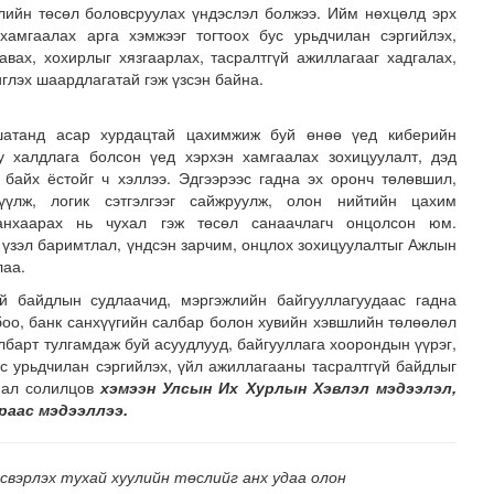
улийн төсөл боловсруулах үндэслэл болжээ.
Ийм нөхцөлд эрх
хамгаалах арга хэмжээг тогтоох бус урьдчилан сэргийлэх,
авах, хохирлыг хязгаарлах, тасралтгүй ажиллагааг хадгалах,
иглэх шаардлагатай
гэж үзсэн байна.
шатанд асар хурдацтай цахимжиж буй өнөө үед киберийн
у халдлага болсон үед хэрхэн хамгаалах зохицуулалт, дэд
 байх ёстойг ч хэллээ. Эдгээрээс гадна эх оронч төлөвшил,
үүлж, логик сэтгэлгээг сайжруулж, олон нийтийн цахим
анхаарах нь чухал гэж төсөл санаачлагч онцолсон юм.
 үзэл баримтлал, үндсэн зарчим, онцлох зохицуулалтыг Ажлын
лаа.
вто бензин 505.2 мянган тонн, дизель түлш 956.7 мянг..
үй байдлын судлаачид, мэргэжлийн байгууллагуудаас гадна
боо, банк санхүүгийн салбар болон хувийн хэвшлийн төлөөлөл
лбарт тулгамдаж буй асуудлууд, байгууллага хоорондын үүрэг,
с урьдчилан сэргийлэх, үйл ажиллагааны тасралтгүй байдлыг
анал солилцов
хэмээн Улсын Их Хурлын Хэвлэл мэдээлэл,
раас мэдээллээ.
свэрлэх тухай хуулийн төслийг анх удаа олон