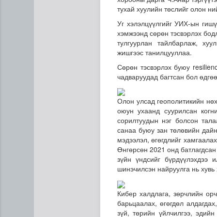
тухай хуулийн төслийг
олон ни
У
г хэлэлцүүлгийг УИХ-ын гишү
хэмжээнд сөрөн тэсвэрлэх бод
тулгуурлан тайлбарлаж, хуу
жишгээс танилцууллаа.
Сөрөн тэсвэрлэх буюу
resilie
чадваруудад багтсан бол өдгөө
Дархан-Уул аймагт 77 авто
Олон улсад геополитикийн нөх
оюун ухаанд суурилсан когн
сорилтуудын нэг болсон тал
санаа буюу зан төл
ө
вийн дайн
мэдээлэл, өгөгдлийг хамгаалах
Өнгөрсөн 2021 онд батлагдсан
зүйн үндсийг бүрдүүлэхдээ 
шинэчилсэн найруулга нь хувь 
Кибер халдлага, зөрчлийн орч
барьцаалах, өгөгдөл алдагдах
зүй, төрийн үйлчилгээ, эдий