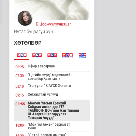
АНУ импортлогчдод
100 тэрбум
ам.долларын
тарифын..
Б.Цоожчулуунцэцэг
Дэлхийд
5 цаг 41 минутын өмнө
Нутаг буцаагүй хун...
Шейх Хасина
ХӨТӨЛБӨР
Бангладешт эргэн
ирэхээ зарлав
Дэлхийд
5 цаг 48 минутын өмнө
Эфир завсарлав
00:25
Монгол Улсын эмэгтэй
“Цагийн хүрд” мэдээллийн
07:30
шигшээ баг Азийн
хөтөлбөр /давталт/
наадам-д о..
“Эргүүлэг” ОАУСК 3-р анги
08:10
Cпорт
6 цаг 45 минутын өмнө
Хөгжилтэй үсгүүд
09:15
Монгол Улсын Ерөнхий
09:55
Энэ сарын 15-наас
Сайдын ивээл дор ITF
эхэлж тээврийн
ТАЕКВОН-ДО-гийн Ази Тивийн
XI Аварга Шалгаруулах
хэрэгслийн улсы..
Тэмцээн /шууд/
Нийгэм
“Монгол бөхөн” баримтат
18:00
6 цаг 53 минутын өмнө
кино
“Эвтэй дөрвөн амьтан”
18:20