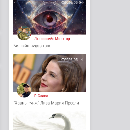
4 цаг 43 минутын өмнө
2026-06-04
Үерийн аюулаас
сэрэмжтэй байхыг
анхааруулж байна
Байгаль орчин
4 цаг 58 минутын өмнө
Лханаагийн Мөнхтөр
Цагдаагийн
Билгийн нүдээ гэж...
байгууллагын 102
тусгай дугаарт гэмт ..
Нийгэм
2026-05-14
4 цаг 8 минутын өмнө
Үндэсний спортын
зуны VIII наадам
амжилттай зохи..
Cпорт
5 цаг 32 минутын өмнө
Р.Слава
"Хааны гүнж” Лиза Мария Пресли
ОХУ-аас шатахууны
импорт тасралтгүй
хийгдэж байна
2026-05-14
Нийгэм
5 цаг 41 минутын өмнө