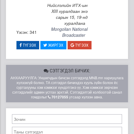
Нийслэлийн ИТХ-ын
XIII хуралдаан энэ
сарын 15, 19-нд
хуралдана
Mongolian National
Үзсэн: 341
Broadcaster
ТҮГЭЭХ
ЖИРГЭХ
ТҮГЭЭХ
СЭТГЭГДЭЛ БИЧИХ:
АНХААРУУЛГА: Уншигчдын бичсэн сэтгэгдэлд MNB.mn хариуцлага
хүлээхгүй болно. ТА сэтгэгдэл бичихдээ хууль зүйн болон ёс
суртахууны хэм хэмжээг хүндэтгэнэ үү. Хэм хэмжээг зөрчсөн
сэтгэгдэлийг админ устгах эрхтэй. Сэтгэгдэлтэй холбоотой санал
гомдолыг
70127055
утсаар хүлээн авна.