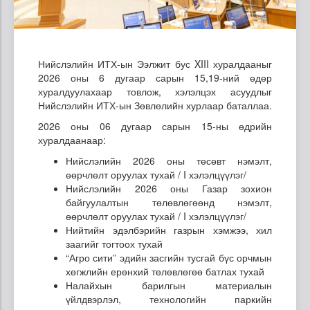
Нийслэлийн ИТХ-ын Ээлжит бус XIII хуралдааныг
2026 оны 6 дугаар сарын 15,19-ний өдөр
хуралдуулахаар товлож, хэлэлцэх асуудлыг
Нийслэлийн ИТХ-ын Зөвлөлийн хурлаар баталлаа.
2026 оны 06 дугаар сарын 15-ны өдрийн
хуралдаанаар:
Нийслэлийн 2026 оны төсөвт нэмэлт,
өөрчлөлт оруулах тухай / I хэлэлцүүлэг/
Нийслэлийн 2026 оны Газар зохион
байгуулалтын төлөвлөгөөнд нэмэлт,
өөрчлөлт оруулах тухай / I хэлэлцүүлэг/
Нийтийн эдэлбэрийн газрын хэмжээ, хил
заагийг тогтоох тухай
“Агро сити” эдийн засгийн тусгай бүс орчмын
хөгжлийн ерөнхий төлөвлөгөө батлах тухай
Налайхын барилгын материалын
үйлдвэрлэл, технологийн паркийн