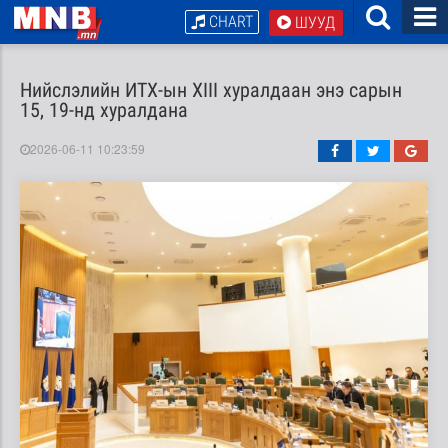
CHART
ШУУД
Нийслэлийн ИТХ-ын XIII хуралдаан энэ сарын
15, 19-нд хуралдана
2026-06-11 10:23:59