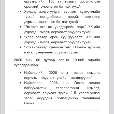
өргөтгөлийн 130 га газрын хэсэгчилсэн
ерөнхий төлөвлөгөө батлах тухай
Хүүхэд залуучуудын сургалт хүмүүжлийн
тусгай цогцолборын нэрийг өөрчилж,
дүрмийг шинэчлэн батлах тухай
“Эмээлт эко аж үйлдвэрийн парк” ХК-ийн
дүрэмд нэмэлт, өөрчлөлт оруулах тухай
“Улаанбаатар орон сууцжуулалт” ХХК-ийн
дүрэмд нэмэлт, өөрчлөлт оруулах тухай
“Улаанбаатар түншлэл төв” ХХК-ийн дүрэмд
нэмэлт, өөрчлөлт оруулах тухай
2026 оны 06 дугаар сарын 19-ний өдрийн
хуралдаанаар:
Нийслэлийн 2026 оны төсөвт нэмэлт,
өөрчлөлт оруулах тухай / II хэлэлцүүлэг/
Нийслэлийн 2026 оны Газар зохион
байгуулалтын төлөвлөгөөнд нэмэлт,
өөрчлөлт оруулах тухай / II хэлэлцүүлэг/
зэрэг асуудлыг хэлэлцэхээр төлөвлөөд
байна.