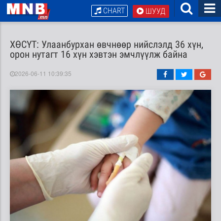
CHART
ШУУД
ХӨСҮТ: Улаанбурхан өвчнөөр нийслэлд 36 хүн,
орон нутагт 16 хүн хэвтэн эмчлүүлж байна
2026-06-11 10:39:35