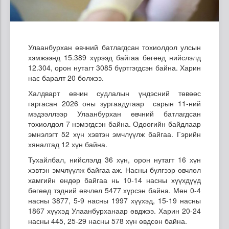
Улаанбурхан өвчний батлагдсан тохиолдол улсын
хэмжээнд 15.389 хүрээд байгаа бөгөөд нийслэлд
12.304, орон нутагт 3085 бүртгэгдсэн байна. Харин
нас баралт 20 болжээ.
Халдварт өвчин судлалын үндэсний төвөөс
гаргасан 2026 оны зургаадугаар сарын 11-ний
мэдээллээр Улаанбурхан өвчний батлагдсан
тохиолдол 7 нэмэгдсэн байна. Одоогийн байдлаар
эмнэлэгт 52 хүн хэвтэн эмчлүүлж байгаа. Гэрийн
хяналтад 12 хүн байна.
Тухайлбал, нийслэлд 36 хүн, орон нутагт 16 хүн
хэвтэн эмчлүүлж байгаа аж. Насны бүлгээр өвчлөл
хамгийн өндөр байгаа нь 10-14 насны хүүхдүүд
бөгөөд тэдний өвчлөл 5477 хүрсэн байна. Мөн 0-4
насны 3877, 5-9 насны 1997 хүүхэд, 15-19 насны
1867 хүүхэд Улаанбурханаар өвджээ. Харин 20-24
насны 445, 25-29 насны 578 хүн өвдсөн байна.