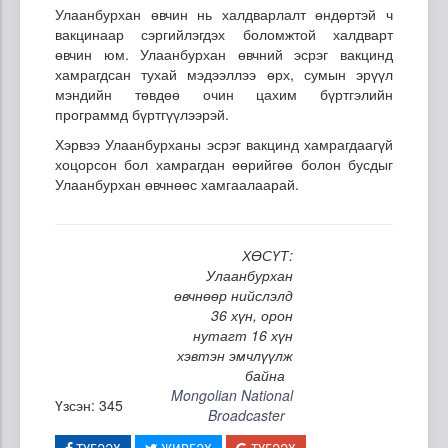
Улаанбурхан өвчин нь халдварлалт өндөртэй ч
вакцинаар сэргийлэгдэх боломжтой халдварт
өвчин юм. Улаанбурхан өвчний эсрэг вакцинд
хамрагдсан тухай мэдээллээ өрх, сумын эрүүл
мэндийн төвдөө очин цахим бүртгэлийн
программд бүртгүүлээрэй.
Хэрвээ Улаанбурханы эсрэг вакцинд хамрагдаагүй
хоцорсон бол хамрагдан өөрийгөө болон бусдыг
Улаанбурхан өвчнөөс хамгаалаарай.
ХӨСҮТ:
Улаанбурхан
өвчнөөр нийслэлд
36 хүн, орон
нутагт 16 хүн
хэвтэн эмчлүүлж
байна
Mongolian National
Үзсэн: 345
Broadcaster