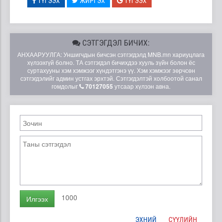
ТҮГЭЭХ
ЖИРГЭХ
ТҮГЭЭХ
СЭТГЭГДЭЛ БИЧИХ:
АНХААРУУЛГА: Уншигчдын бичсэн сэтгэгдэлд MNB.mn хариуцлага
хүлээхгүй болно. ТА сэтгэгдэл бичихдээ хууль зүйн болон ёс
суртахууны хэм хэмжээг хүндэтгэнэ үү. Хэм хэмжээг зөрчсөн
сэтгэгдэлийг админ устгах эрхтэй. Сэтгэгдэлтэй холбоотой санал
гомдолыг
70127055
утсаар хүлээн авна.
1000
Илгээх
ЭХНИЙ
СҮҮЛИЙН