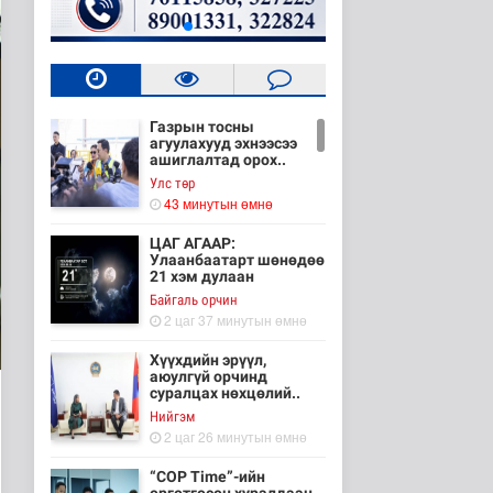
Газрын тосны
агуулахууд эхнээсээ
ашиглалтад орох..
Улс төр
43 минутын өмнө
ЦАГ АГААР:
Улаанбаатарт шөнөдөө
21 хэм дулаан
Байгаль орчин
2 цаг 37 минутын өмнө
Хүүхдийн эрүүл,
аюулгүй орчинд
суралцах нөхцөлий..
Нийгэм
2 цаг 26 минутын өмнө
“COP Time”-ийн