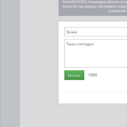
АНХААРУУЛГА: Уншигчдын бичсэн сэтгэгд
болон ёс суртахууны хэм хэмжээг хүндэт
холбоотой 
Туул гол дээгүүр 476 метр у
1000
Илгээх