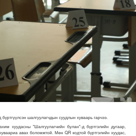
чинд суралцах нөхцөлийг бүрдүүлэх хүрээнд ДЭМБ-тай х..
 бүртгүүлсэн шалгуулагчдын суудлын хуваарь гарчээ.
ахим хуудасны "Шалгуулагчийн булан"-д бүртгэлийн дугаар,
 хуваариа авах боломжтой. Мөн QR кодтой бүртгэлийн хуудас,