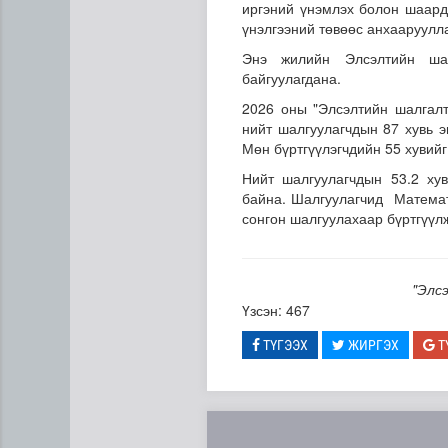
иргэний үнэмлэх болон шаард
үнэлгээний төвөөс анхааруулл
Энэ жилийн Элсэлтийн шал
байгуулагдана.
2026 оны "Элсэлтийн шалгалт
нийт шалгуулагчдын 87 хувь э
Мөн бүртгүүлэгчдийн 55 хувийг 
Нийт шалгуулагчдын 53.2 хув
“COP Time”-ийн өргөтгөсөн
байна. Шалгуулагчид Математи
сонгон шалгуулахаар бүртгүүл
"Элс
Үзсэн: 467
ТҮГЭЭХ
ЖИРГЭХ
Т