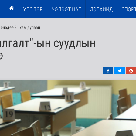
УЛС ТӨР
ЧӨЛӨӨТ ЦАГ
ДЭЛХИЙД
СПОР
шөнөдөө 21 хэм дулаан
лгалт"-ын суудлын
э