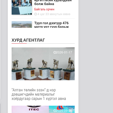
өргөтгөсөн хуралдаан
болж байна
Байгаль орчин
4 цаг 33 минутын өмнө
Туул гол дээгүүр 476
метр урт гүүр барьж
байна
Нийгэм
ХУРД АГЕНТЛАГ
4 цаг 48 минутын өмнө
Төслийн эхний 87 км-
2026-01-17
ээс цааш үргэлжлэх
хэсгүүдэд..
Нийгэм
4 цаг 59 минутын өмнө
Ерөнхий сайд БНХАУ-
аас сар бүр 12-15
мянган тонн..
“Алтан төлийн эзэн”-д нэр
Улс төр
дэвшигчдийн материалыг
4 цаг 5 минутын өмнө
хоёрдугаар сарын 1 хүртэл авна
Газар чөлөөлөлт, нөхөн
олговрын асуудлыг
2025-09-26
хуулийн..