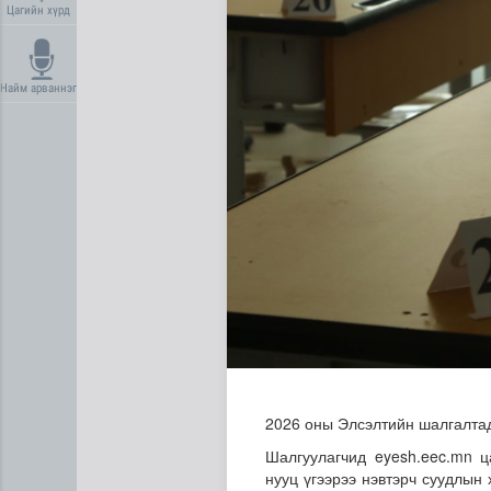
Цагийн хүрд
Найм арваннэг
Хүүхдийн эрүүл, аюулгүй ор
2026 оны Элсэлтийн шалгалтад
Шалгуулагчид eyesh.eec.mn ц
нууц үгээрээ нэвтэрч суудлын