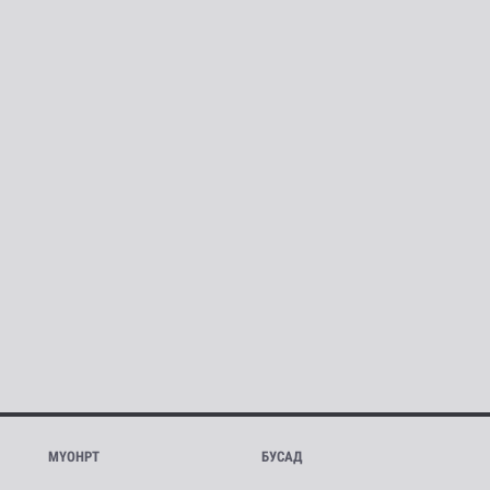
МҮОНРТ
БУСАД