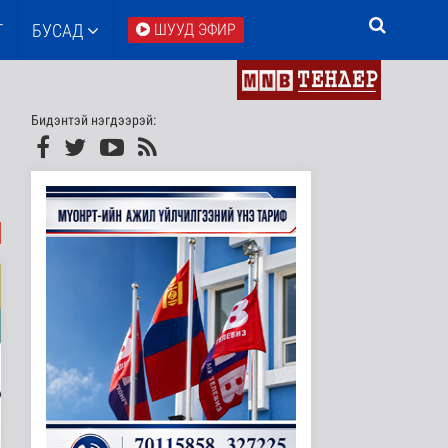
Т
БУСАД
ШУУД ЭФИР
Бидэнтэй нэгдээрэй: