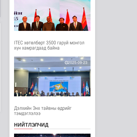
Нийгэм
4 цаг 8 минутын өмнө
Бамбай хоншоорт
могойд хатгуулахаас
сэрэмжлээрэй
Эрүүл мэнд
6 цаг 15 минутын өмнө
ITEC хөтөлбөрт 3500 гаруй монгол
хүн хамрагдаад байна
Ц.Идэрбат: Мал
эмнэлгийн салбарын
өрсөлдөх чадва..
2025-09-23
Нийгэм
6 цаг 24 минутын өмнө
Геологи, хайгуулын
салбарт “Oxus Metals
AI” комп..
Улс төр
7 цаг 38 минутын өмнө
Дэлхийн Энх тайвны өдрийг
тэмдэглэлээ
COP17 хурлын үеэр
"Нарантуул",
НИЙТЛЭЛЧИД
"Дүнжингарав" худ..
Нийгэм