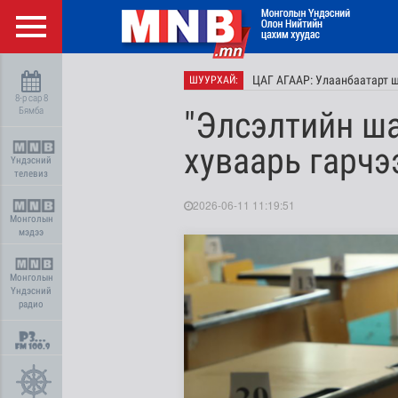
ЦАГ АГААР: Улаанбаатарт 
ШУУРХАЙ:
8-р сар 8
Бямба
"Элсэлтийн ша
хуваарь гарчэ
Үндэсний
телевиз
2026-06-11 11:19:51
Монголын
мэдээ
Монголын
Үндэсний
радио