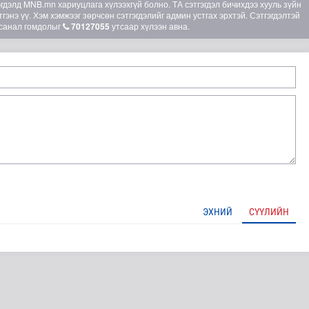
элд MNB.mn хариуцлага хүлээхгүй болно. ТА сэтгэгдэл бичихдээ хууль зүйн
гэнэ үү. Хэм хэмжээг зөрчсөн сэтгэгдэлийг админ устгах эрхтэй. Сэтгэгдэлтэй
санал гомдолыг
70127055
утсаар хүлээн авна.
рт гүүр барьж байна
ЭХНИЙ
СҮҮЛИЙН