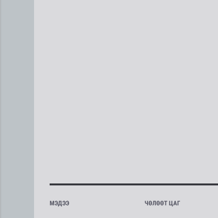
МЭДЭЭ
ЧӨЛӨӨТ ЦАГ