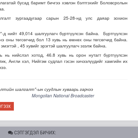
лагатай бусад баримт бичгээ хэвлэн бэлтгэхийг Боловсролын
аа.
галт зургаадугаар сарын 25-28-нд улс даяар зохион
"-д нийт 49,014 шалгуулагч бүртгүүлсэн байна. Бүртгүүлсэн
нэ оны төгсөгчид бол 13 хувь нь өмнөх оны төгсөгчид байна.
эмэгтэй , 45 хувийг эрэгтэй шалгуулагч эзэлж байна.
ь нь нийслэл хотод, 46.8 хувь нь орон нутагт бүртгүүлсэн
 хуралдаан болж байна
к, Англи хэл, Нийгэм судлал гэсэн хичээлүүдийг хамгийн их
жээ.
элтийн шалгалт"-ын суудлын хуваарь гарчээ
Mongolian National Broadcaster
ҮГЭЭХ
СЭТГЭГДЭЛ БИЧИХ: