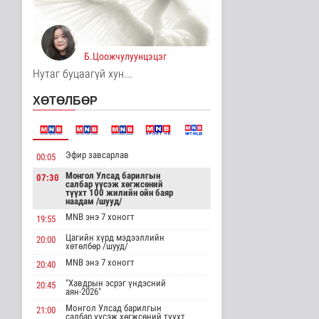
МҮОНРТ-ийн Үндэсний
зөвлөлийн даргаар
Н.Монсор д..
Нийгэм
Б.Цоожчулуунцэцэг
7 цаг 29 минутын өмнө
Нутаг буцаагүй хун...
АНУ полисиликон
ХӨТӨЛБӨР
бүтээгдэхүүнд 15
хувийн тариф но..
Дэлхийд
8 цаг 34 минутын өмнө
Эфир завсарлав
00:05
Торгоны замын цуваа
6000 гаруй километр
Монгол Улсад барилгын
07:30
салбар үүсэж хөгжсөний
зам туул..
түүхт 100 жилийн ойн баяр
Байгаль орчин
наадам /шууд/
8 цаг 37 минутын өмнө
MNB энэ 7 хоногт
19:55
Цагийн хүрд мэдээллийн
"ДЦС-3” ТӨХК-ийн нэн
20:00
хөтөлбөр /шууд/
шаардлагатай
“Турбингенерат..
MNB энэ 7 хоногт
20:40
Улс төр
"Хавдрын эсрэг үндэсний
20:45
8 цаг 52 минутын өмнө
аян-2026"
Монгол Улсад барилгын
21:00
“Цааснаас чөлөөлье”
салбар үүсэж хөгжсөний түүхт