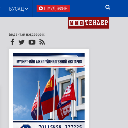
Т
БУСАД
ШУУД ЭФИР
Бидэнтэй нэгдээрэй: