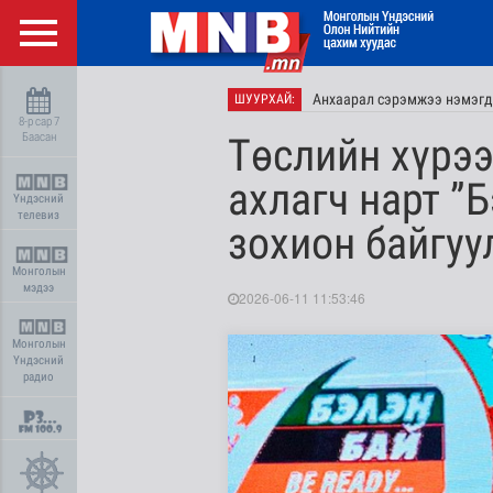
Анхаарал сэрэмжээ нэмэгд
ШУУРХАЙ:
8-р сар 7
Баасан
Төслийн хүрэ
ахлагч нарт ”
Үндэсний
телевиз
зохион байгуу
Монголын
мэдээ
2026-06-11 11:53:46
Монголын
Үндэсний
радио