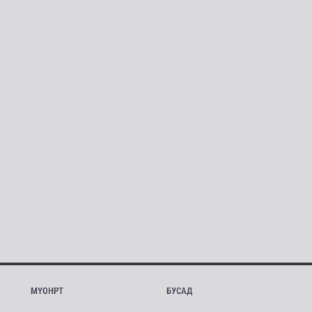
МҮОНРТ
БУСАД