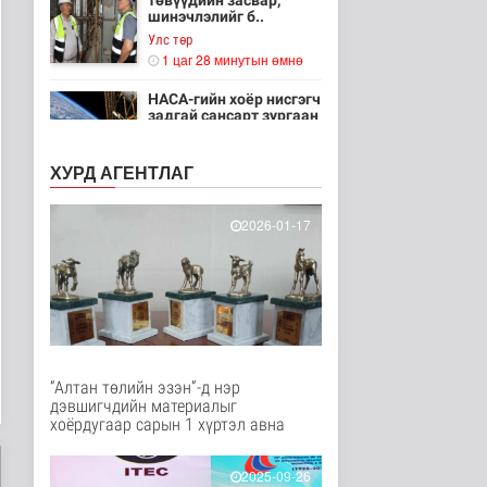
төвүүдийн засвар,
шинэчлэлийг б..
Улс төр
1 цаг 28 минутын өмнө
НАСА-гийн хоёр нисгэгч
задгай сансарт зургаан
ца..
Танин мэдэхүй
ХУРД АГЕНТЛАГ
2 цаг 44 минутын өмнө
Эртний ойг
2026-01-17
хамгаалахын тулд
Канадын иргэд мод бэ..
Дэлхийд
2 цаг 50 минутын өмнө
ЦАГ АГААР:
Улаанбаатарт шөнөдөө
18 хэм дулаан
“Алтан төлийн эзэн”-д нэр
Байгаль орчин
дэвшигчдийн материалыг
2 цаг 10 минутын өмнө
хоёрдугаар сарын 1 хүртэл авна
Кибер халдлага,
зөрчлийг E-Mongolia
2025-09-26
системээр да..