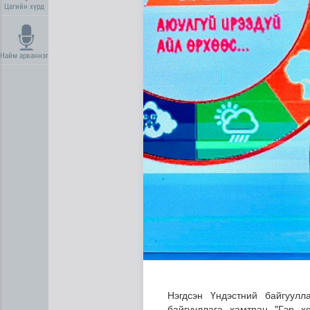
Цагийн хүрд
Найм арваннэг
Нийгмийн даатгалын сангий
Нэгдсэн Үндэстний байгуул
байгууллага хамтран "Гэр х