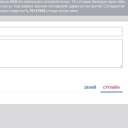
элд MNB.mn хариуцлага хүлээхгүй болно. ТА сэтгэгдэл бичихдээ хууль зүйн
гэнэ үү. Хэм хэмжээг зөрчсөн сэтгэгдэлийг админ устгах эрхтэй. Сэтгэгдэлтэй
санал гомдолыг
70127055
утсаар хүлээн авна.
лд Канадын иргэд мод бэлтгэгчдийн замыг хааж байна
ЭХНИЙ
СҮҮЛИЙН