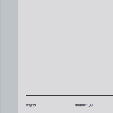
МЭДЭЭ
ЧӨЛӨӨТ ЦАГ