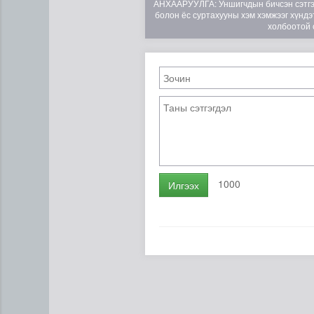
АНХААРУУЛГА: Уншигчдын бичсэн сэтгэгд
болон ёс суртахууны хэм хэмжээг хүндэт
холбоотой 
Эртний ойг хамгаалахын ту
1000
Илгээх