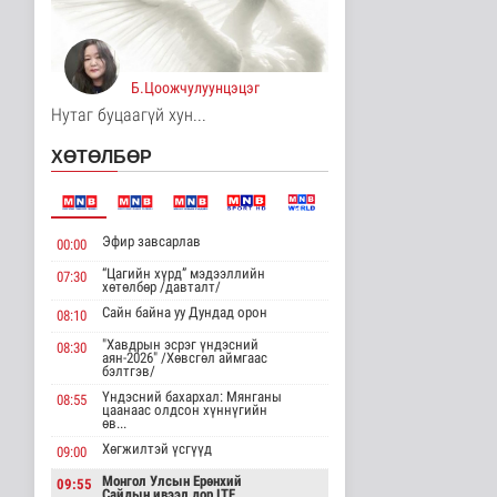
3 цаг 55 минутын өмнө
Хирошимад иргэд
Японы зэвсгийн
Б.Цоожчулуунцэцэг
экспортын бодлогы..
Дэлхийд
Нутаг буцаагүй хун...
3 цаг 7 минутын өмнө
ХӨТӨЛБӨР
Трамп Ирантай
тохиролцоонд хүрэх
шинэ гарц эрэлх..
Дэлхийд
Эфир завсарлав
00:00
3 цаг 15 минутын өмнө
“Цагийн хүрд” мэдээллийн
07:30
хөтөлбөр /давталт/
Европ даяар хэт халалт
эрчимжиж байна
Сайн байна уу Дундад орон
08:10
Дэлхийд
"Хавдрын эсрэг үндэсний
08:30
3 цаг 24 минутын өмнө
аян-2026" /Хөвсгөл аймгаас
бэлтгэв/
Үндэсний бахархал: Мянганы
08:55
Голууд үертэй байна
цаанаас олдсон хүннүгийн
өв...
Байгаль орчин
4 цаг 41 минутын өмнө
Хөгжилтэй үсгүүд
09:00
Монгол Улсын Ерөнхий
09:55
Сайдын ивээл дор ITF