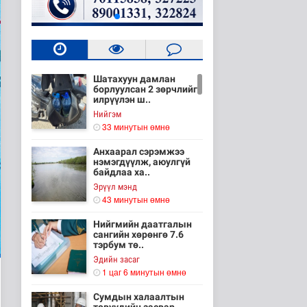
Шатахуун дамлан
борлуулсан 2 зөрчлийг
илрүүлэн ш..
Нийгэм
33 минутын өмнө
Анхаарал сэрэмжээ
нэмэгдүүлж, аюулгүй
байдлаа ха..
Эрүүл мэнд
43 минутын өмнө
Нийгмийн даатгалын
сангийн хөрөнгө 7.6
тэрбум тө..
Эдийн засаг
1 цаг 6 минутын өмнө
Сумдын халаалтын