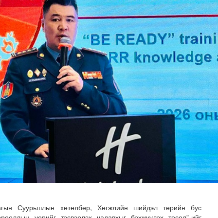
н хөрөнгө 7.6 тэрбум төгрөгөөр арвижлаа
лагын Суурьшлын хөтөлбөр, Хөгжлийн шийдэл төрийн бус
орооллын үерийг тэсвэрлэх чадавхыг бэхжүүлэх төсөл"-ийг