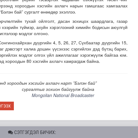
үрээнд хороодын хэсгийн ахлагч нарын гамшгаас хамгаалах
“Бэлэн бай” сургалт өнөөдөр эхэллээ.
рчлөлтийн тухай ойлголт, дасан зохицох шаардлага, газар
ой хээрийн түймэр, ахуйн хэрэглээний химийн бодисын аюулгүй
иглэлээр мэдлэг олгоно.
онгинохайрхан дүүргийн 4, 5, 26, 27, Сүхбаатар дүүргийн 15,
аг дэвсгэрт халиа дошин үүсэхээс сэргийлэх дэд бүтэц барих,
эргийлэх мэдлэг олгох үйл ажиллагааг хэрэгжүүлж байгаа юм.
н засвар, шинэчлэлийг бүрэн хийж, хувийн хэвшил рүү м..
өд хороодын 80 хэсгийн ахлагч хамрагдаж байна.
энд хороодын хэсгийн ахлагч нарт ”Бэлэн бай”
сургалтыг зохион байгуулж байна
Mongolian National Broadcaster
ҮГЭЭХ
СЭТГЭГДЭЛ БИЧИХ: