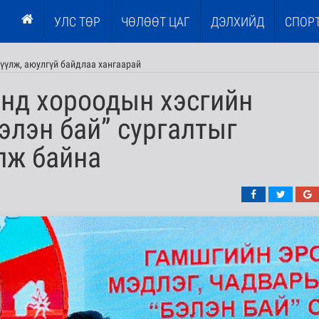
УЛС ТӨР
ЧӨЛӨӨТ ЦАГ
ДЭЛХИЙД
СПОР
үүлж, аюулгүй байдлаа хангаарай
энд хороодын хэсгийн
Бэлэн бай” сургалтыг
лж байна