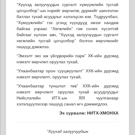
“Хүүхэд залуучуудын сургалт хүмүүжлийн тусгай
цогцолбор”-ын нэрийг өөрчилж, дүрмийг шинэчлэн
батлах тухай асуудлыг хэлэлцсэн юм. Тодруулбал,
“Хүмүүжлийн” гэх үгэнд хүүхдүүд эмзэг хандаж
байгаа учраас “Хөгжлийн” гэж солих хүсэлтэй
байгааг хүлээн авч, “Хүүхэд залуучуудын сургалт
хөгжлийн тусгай цогцолбор” болгон өөрчлөхийг
гишүүд дэмжлээ.
“Эмээлт эко аж үйлдвэрийн парк” ХК-ийн дүрэмд
нэмэлт өөрчлөл оруулах тухай,
“Улаанбаатар орон сууцжуулалт” ХХК-ийн дүрэмд
нэмэлт өөрчлөлт, оруулах тухай,
“Улаанбаатар түншлэл төв” ХХК-ийн дүрэмд
нэмэлт өөрчлөлт оруулах тухай асуудлуудыг
Нийслэлийн ИТХ-ын XIII чуулганаар
хэлэлцүүлэхээр гишүүд санал өгч дэмжигдлээ.
Эх сурвалж: НИТХ-ХМОНХА
“Хүүхэд залуучуудын