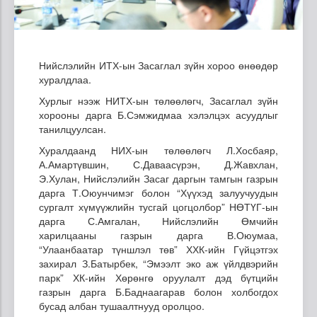
Нийслэлийн ИТХ-ын Засаглал зүйн хороо өнөөдөр
хуралдлаа.
Хурлыг нээж НИТХ-ын төлөөлөгч, Засаглал зүйн
хорооны дарга Б.Сэмжидмаа хэлэлцэх асуудлыг
танилцуулсан.
Хуралдаанд НИХ-ын төлөөлөгч Л.Хосбаяр,
А.Амартүвшин, С.Даваасүрэн, Д.Жавхлан,
Э.Хулан, Нийслэлийн Засаг даргын тамгын газрын
дарга Т.Оюунчимэг болон “Хүүхэд залуучуудын
сургалт хүмүүжлийн тусгай цогцолбор” НӨТҮГ-ын
дарга С.Амгалан, Нийслэлийн Өмчийн
харилцааны газрын дарга В.Оюумаа,
“Улаанбаатар түншлэл төв” ХХК-ийн Гүйцэтгэх
захирал З.Батырбек, “Эмээлт эко аж үйлдвэрийн
парк” ХК-ийн Хөрөнгө оруулалт дэд бүтцийн
газрын дарга Б.Баднаагарав болон холбогдох
бусад албан тушаалтнууд оролцоо.