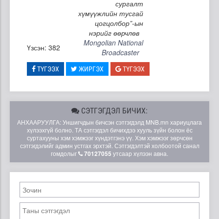
сургалт
хүмүүжлийн тусгай
цогцолбор”-ын
нэрийг өөрчлөв
Mongolian National
Үзсэн: 382
Broadcaster
ТҮГЭЭХ
ЖИРГЭХ
ТҮГЭЭХ
СЭТГЭГДЭЛ БИЧИХ:
АНХААРУУЛГА: Уншигчдын бичсэн сэтгэгдэлд MNB.mn хариуцлага
хүлээхгүй болно. ТА сэтгэгдэл бичихдээ хууль зүйн болон ёс
суртахууны хэм хэмжээг хүндэтгэнэ үү. Хэм хэмжээг зөрчсөн
сэтгэгдэлийг админ устгах эрхтэй. Сэтгэгдэлтэй холбоотой санал
гомдолыг
70127055
утсаар хүлээн авна.