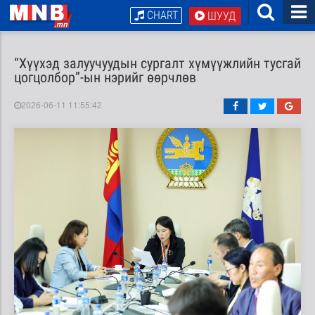
CHART
ШУУД
“Хүүхэд залуучуудын сургалт хүмүүжлийн тусгай
цогцолбор”-ын нэрийг өөрчлөв
2026-06-11 11:55:42