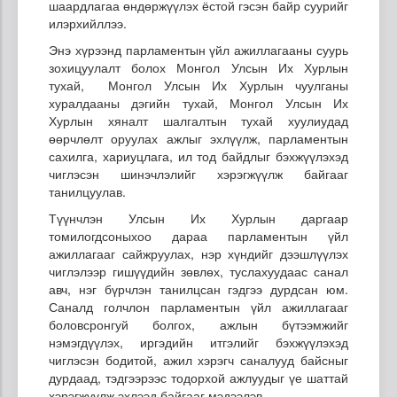
шаардлагаа өндөржүүлэх ёстой гэсэн байр суурийг
илэрхийллээ.
Энэ хүрээнд парламентын үйл ажиллагааны суурь
зохицуулалт болох Монгол Улсын Их Хурлын
тухай, Монгол Улсын Их Хурлын чуулганы
хуралдааны дэгийн тухай, Монгол Улсын Их
Хурлын хяналт шалгалтын тухай хуулиудад
өөрчлөлт оруулах ажлыг эхлүүлж, парламентын
сахилга, хариуцлага, ил тод байдлыг бэхжүүлэхэд
чиглэсэн шинэчлэлийг хэрэгжүүлж байгааг
танилцуулав.
Түүнчлэн Улсын Их Хурлын даргаар
томилогдсоныхоо дараа парламентын үйл
ажиллагааг сайжруулах, нэр хүндийг дээшлүүлэх
чиглэлээр гишүүдийн зөвлөх, туслахуудаас санал
авч, нэг бүрчлэн танилцсан гэдгээ дурдсан юм.
Саналд голчлон парламентын үйл ажиллагааг
боловсронгуй болгох, ажлын бүтээмжийг
нэмэгдүүлэх, иргэдийн итгэлийг бэхжүүлэхэд
чиглэсэн бодитой, ажил хэрэгч саналууд байсныг
дурдаад, тэдгээрээс тодорхой ажлуудыг үе шаттай
хэрэгжүүлж эхлээд байгааг мэдээлэв.