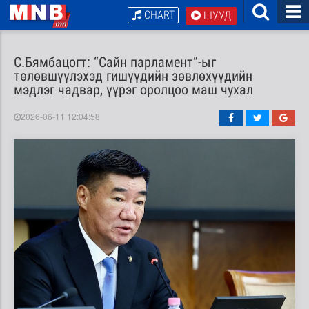
CHART
ШУУД
С.Бямбацогт: “Сайн парламент”-ыг
төлөвшүүлэхэд гишүүдийн зөвлөхүүдийн
мэдлэг чадвар, үүрэг оролцоо маш чухал
2026-06-11 12:04:58