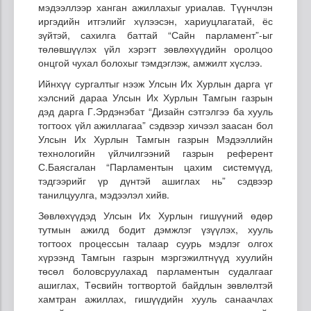
мэдээллээр ханган ажиллахыг уриалав. Түүнчлэн
иргэдийн итгэлийг хүлээсэн, хариуцлагатай, ёс
зүйтэй, сахилга баттай “Сайн парламент”-ыг
төлөвшүүлэх үйл хэрэгт зөвлөхүүдийн оролцоо
онцгой чухал болохыг тэмдэглэж, амжилт хүслээ.
Ийнхүү сургалтыг нээж Улсын Их Хурлын дарга үг
хэлсний дараа Улсын Их Хурлын Тамгын газрын
дэд дарга Г.Эрдэнэбат “Дизайн сэтгэлгээ ба хууль
тогтоох үйл ажиллагаа” сэдвээр хичээл заасан бол
Улсын Их Хурлын Тамгын газрын Мэдээллийн
технологийн үйлчилгээний газрын референт
С.Баясгалан “Парламентын цахим системүүд,
тэдгээрийг үр дүнтэй ашиглах нь” сэдвээр
танилцуулга, мэдээлэл хийв.
Зөвлөхүүдэд Улсын Их Хурлын гишүүний өдөр
тутмын ажилд бодит дэмжлэг үзүүлэх, хууль
тогтоох процессын талаар суурь мэдлэг олгох
хүрээнд Тамгын газрын мэргэжилтнүүд хуулийн
төсөл боловсруулахад парламентын судалгааг
ашиглах, Төсвийн тогтвортой байдлын зөвлөлтэй
хамтран ажиллах, гишүүдийн хууль санаачлах