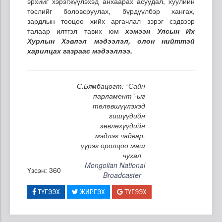
эрхийг хэрэгжүүлэхэд анхаарах асуудал, хуулийн
төслийг боловсруулах, бүрдүүлбэр хангах,
зардлын тооцоо хийх аргачлал зэрэг сэдвээр
талаар илтгэл тавих юм
хэмээн Улсын Их
Хурлын Хэвлэл мэдээлэл, олон нийттэй
харилцах газраас мэдээллээ.
С.Бямбацогт: “Сайн
парламент”-ыг
төлөвшүүлэхэд
гишүүдийн
зөвлөхүүдийн
мэдлэг чадвар,
үүрэг оролцоо маш
чухал
Mongolian National
Үзсэн: 360
Broadcaster
ТҮГЭЭХ
ЖИРГЭХ
ТҮГЭЭХ