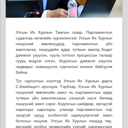
Улсын Их Хурлын Тамгын газар, Парламентын
судалгаа хөгжлийн хүрээлэнгээс Улсын Их Хурлын
гишүүний зөвлөхүүдэд парламентын үйл
ажиллагаа, гишүүдийн өдөр тутмын ажилд бодит
дэмжлэг үзүүлэх, хууль тогтоох процессын талаар
суурь мэдлэг олгох, бодлогын дэмжлэг үзүүлэх
чадварыг эзэмшүүлэх сургалтыг зохион байгуулж
байна.
Тус сургалтын нээлтэд Улсын Их Хурлын дарга
С.Бямбацогт оролцов. Тэрбээр, Улсын Их Хурлын
гишүүний зөвлөхийн ажил нь парламентын өдөр
тутмын үйл ажиллагааны салшгүй хэсэг бөгөөд
гишүүний ажил хэрэг, бодлогын шийдвэр, иргэдтэй
харилцах харилцаа, улмаар парламентын нэр
хүндтэй шууд холбоотой хариуцлагатай ажил
болохыг онцлов. Улсын Их Хурлын гишүүд төр,
иргэнийг холбох төлөөллийн үүргийг хэрэгжүүлдэг