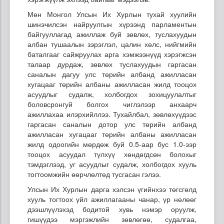
Мөн Монгол Улсын Их Хурлын тухай хуулийн
шинэчилсэн найруулгын хүрээнд парламентын
байгууллагад ажиллаж буй зөвлөх, туслахуудын
албан тушаалын зэрэглэл, цалин хөлс, нийгмийн
баталгааг сайжруулах арга хэмжээнүүд хэрэгжсэн
талаар дурдаж, зөвлөх туслахуудын гаргасан
саналын дагуу улс төрийн албанд ажилласан
хугацааг төрийн албаны ажилласан жилд тооцох
асуудлыг судалж, холбогдох зохицуулалтыг
боловсронгуй болгох чиглэлээр анхаарч
ажиллахаа илэрхийллээ. Тухайлбал, зөвлөхүүдээс
гаргасан саналын дотор улс төрийн албанд
ажилласан хугацааг төрийн албаны ажилласан
жилд одоогийн мөрдөж буй 0.5-аар бус 1.0-ээр
тооцох асуудал түлхүү хөндөгдсөн болохыг
тэмдэглээд, уг асуудлыг судалж, холбогдох хууль
тогтоомжийн өөрчлөлтөд тусгасан гэлээ.
Улсын Их Хурлын дарга хэлсэн үгийнхээ төгсгөлд
хууль тогтоох үйл ажиллагааны чанар, үр нөлөөг
дээшлүүлэхэд бодитой хувь нэмэр оруулж,
гишүүдээ мэргэжлийн зөвлөгөө, судалгаа,