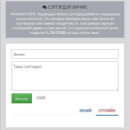
СЭТГЭГДЭЛ БИЧИХ:
АНХААРУУЛГА: Уншигчдын бичсэн сэтгэгдэлд MNB.mn хариуцлага
хүлээхгүй болно. ТА сэтгэгдэл бичихдээ хууль зүйн болон ёс
суртахууны хэм хэмжээг хүндэтгэнэ үү. Хэм хэмжээг зөрчсөн
сэтгэгдэлийг админ устгах эрхтэй. Сэтгэгдэлтэй холбоотой санал
гомдолыг
70127055
утсаар хүлээн авна.
1000
Илгээх
ЭХНИЙ
СҮҮЛИЙН