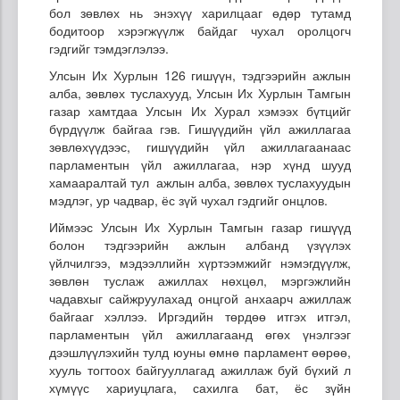
бол зөвлөх нь энэхүү харилцааг өдөр тутамд
бодитоор хэрэгжүүлж байдаг чухал оролцогч
гэдгийг тэмдэглэлээ.
Улсын Их Хурлын 126 гишүүн, тэдгээрийн ажлын
алба, зөвлөх туслахууд, Улсын Их Хурлын Тамгын
газар хамтдаа Улсын Их Хурал хэмээх бүтцийг
бүрдүүлж байгаа гэв. Гишүүдийн үйл ажиллагаа
зөвлөхүүдээс, гишүүдийн үйл ажиллагаанаас
парламентын үйл ажиллагаа, нэр хүнд шууд
хамааралтай тул ажлын алба, зөвлөх туслахуудын
мэдлэг, ур чадвар, ёс зүй чухал гэдгийг онцлов.
Иймээс Улсын Их Хурлын Тамгын газар гишүүд
болон тэдгээрийн ажлын албанд үзүүлэх
үйлчилгээ, мэдээллийн хүртээмжийг нэмэгдүүлж,
зөвлөн туслаж ажиллах нөхцөл, мэргэжлийн
чадавхыг сайжруулахад онцгой анхаарч ажиллаж
байгааг хэллээ. Иргэдийн төрдөө итгэх итгэл,
парламентын үйл ажиллагаанд өгөх үнэлгээг
дээшлүүлэхийн тулд юуны өмнө парламент өөрөө,
хууль тогтоох байгууллагад ажиллаж буй бүхий л
хүмүүс хариуцлага, сахилга бат, ёс зүйн