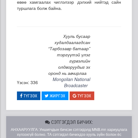
өвөө хамгаалах чиглэлээр дэлхий нийтэд сайн
туршлага болж байна.
Хууль бусаар
худалдаалагдсан
“Тарбозавр батаар”
тэргүүтэй үлэг
гүрвэлийн
олдворуудыг эх
оронд нь авчирлаа
Mongolian National
Үзсэн: 336
Broadcaster
ТҮГЭЭХ
ЖИРГЭХ
ТҮГЭЭХ
СЭТГЭГДЭЛ БИЧИХ:
АНХААРУУЛГА: Уншигчдын бичсэн сэтгэгдэлд MNB.mn хариуцлага
хүлээхгүй болно. ТА сэтгэгдэл бичихдээ хууль зүйн болон ёс