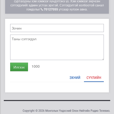
суртахууны хэм хэмжээг хүндэтгэнэ үү. Хэм хэмжээг зөрчсөн
сэтгэгдэлийг админ устгах эрхтэй. Сэтгэгдэлтэй холбоотой санал
гомдолыг
70127055
утсаар хүлээн авна.
1000
Илгээх
ЭХНИЙ
СҮҮЛИЙН
Copyright © 2026 Монголын Үндэсний Олон Нийтийн Радио Телевиз.