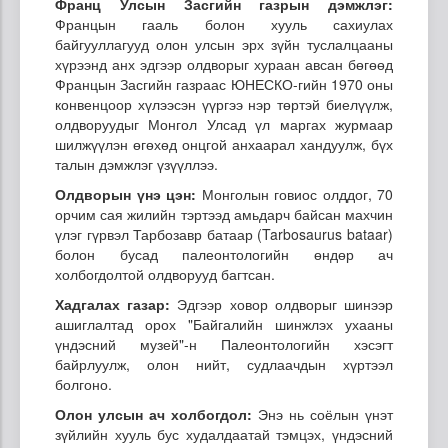
Франц Улсын Засгийн газрын дэмжлэг:
Францын гааль болон хууль сахиулах
байгууллагууд олон улсын эрх зүйн туслалцааны
хүрээнд анх эдгээр олдворыг хураан авсан бөгөөд
Францын Засгийн газраас ЮНЕСКО-гийн 1970 оны
конвенцоор хүлээсэн үүргээ нэр төртэй биелүүлж,
олдворуудыг Монгол Улсад үл маргах журмаар
шилжүүлэн өгөхөд онцгой анхаарал хандуулж, бүх
талын дэмжлэг үзүүллээ.
Олдворын үнэ цэн:
Монголын говиос олддог, 70
орчим сая жилийн тэртээд амьдарч байсан махчин
үлэг гүрвэл Тарбозавр батаар (Tarbosaurus bataar)
болон бусад палеонтологийн өндөр ач
холбогдолтой олдворууд багтсан.
Хадгалах газар:
Эдгээр ховор олдворыг шинээр
ашиглалтад орох "Байгалийн шинжлэх ухааны
үндэсний музей"-н Палеонтологийн хэсэгт
байрлуулж, олон нийт, судлаачдын хүртээл
болгоно.
Олон улсын ач холбогдол:
Энэ нь соёлын үнэт
зүйлийн хууль бус худалдаатай тэмцэх, үндэсний