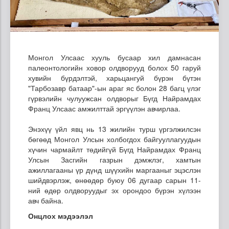
Монгол Улсаас хууль бусаар хил дамнасан
палеонтологийн ховор олдворууд болох 50 гаруй
хувийн бүрдэлтэй, харьцангуй бүрэн бүтэн
"Тарбозавр батаар"-ын араг яс болон 28 багц үлэг
гүрвэлийн чулуужсан олдворыг Бүгд Найрамдах
Франц Улсаас амжилттай эргүүлэн авчирлаа.
Энэхүү үйл явц нь 13 жилийн турш үргэлжилсэн
бөгөөд Монгол Улсын холбогдох байгууллагуудын
хүчин чармайлт төдийгүй Бүгд Найрамдах Франц
Улсын Засгийн газрын дэмжлэг, хамтын
ажиллагааны үр дүнд шүүхийн маргааныг эцэслэн
шийдвэрлэж, өнөөдөр буюу 06 дугаар сарын 11-
ний өдөр олдворуудыг эх орондоо бүрэн хүлээн
авч байна.
Онцлох мэдээлэл