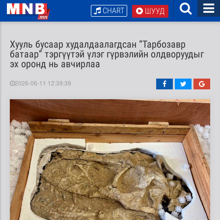
CHART
ШУУД
Хууль бусаар худалдаалагдсан “Тарбозавр
батаар” тэргүүтэй үлэг гүрвэлийн олдворуудыг
эх оронд нь авчирлаа
2026-06-11 12:39:39