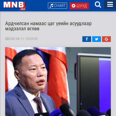
CHART
ШУУД
Ардчилсан намаас цаг үеийн асуудлаар
мэдээлэл өглөө
2026-06-11 15:23:30