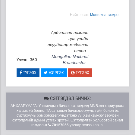
Нийтэлсэн:
Moнголын мэдээ
Ардчилсан намаас
цаг үеийн
асуудлаар мэдээлэл
өглөө
Mongolian National
Үзсэн: 360
Broadcaster
ТҮГЭЭХ
ЖИРГЭХ
ТҮГЭЭХ
СЭТГЭГДЭЛ БИЧИХ:
АНХААРУУЛГА: Уншигчдын бичсэн сэтгэгдэлд MNB.mn хариуцлага
хүлээхгүй болно. ТА сэтгэгдэл бичихдээ хууль зүйн болон ёс
суртахууны хэм хэмжээг хүндэтгэнэ үү. Хэм хэмжээг зөрчсөн
сэтгэгдэлийг админ устгах эрхтэй. Сэтгэгдэлтэй холбоотой санал
гомдолыг
70127055
утсаар хүлээн авна.