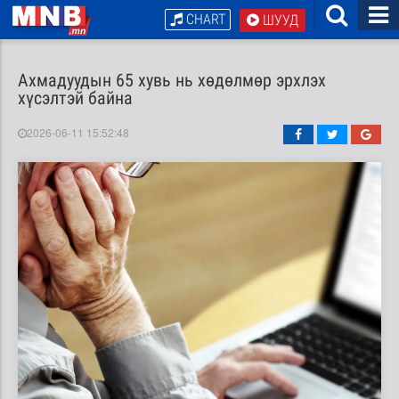
CHART
ШУУД
Ахмадуудын 65 хувь нь хөдөлмөр эрхлэх
хүсэлтэй байна
2026-06-11 15:52:48