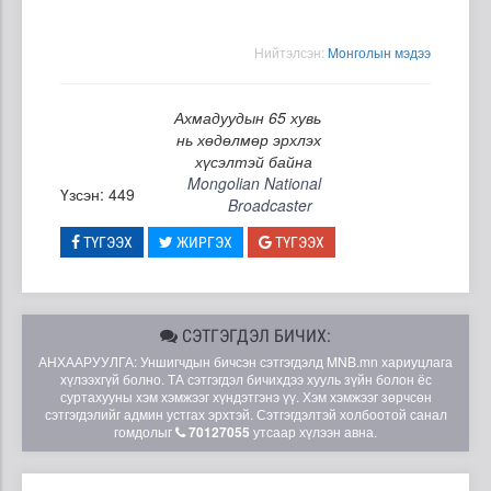
Нийтэлсэн:
Moнголын мэдээ
Ахмадуудын 65 хувь
нь хөдөлмөр эрхлэх
хүсэлтэй байна
Mongolian National
Үзсэн: 449
Broadcaster
ТҮГЭЭХ
ЖИРГЭХ
ТҮГЭЭХ
СЭТГЭГДЭЛ БИЧИХ:
АНХААРУУЛГА: Уншигчдын бичсэн сэтгэгдэлд MNB.mn хариуцлага
хүлээхгүй болно. ТА сэтгэгдэл бичихдээ хууль зүйн болон ёс
суртахууны хэм хэмжээг хүндэтгэнэ үү. Хэм хэмжээг зөрчсөн
сэтгэгдэлийг админ устгах эрхтэй. Сэтгэгдэлтэй холбоотой санал
гомдолыг
70127055
утсаар хүлээн авна.