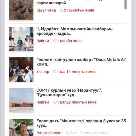
сэрэмжлээрэй
51 минутын өмнө
Эрүүл мэнд
Ц.Идэрбат: Мал эмнэлгийн салбарын
өрсөлдөх чадва..
1 цагийн өмнө
Нийгэм
Геологи, хайгуулын салбарт “Oxus Metals AI”
комп..
1 цаг 14 минутын өмнө
Улс төр
COP17 хурлын үеэр "Нарантуул",
"Дүнжингарав" худ..
1 цаг 22 минутын өмнө
Нийгэм
Европ дахь "Монгол гэр" зусланд 8 улсаас 35
хүүх..
2 цаг 30 минутын өмнө
Энтертайнмент