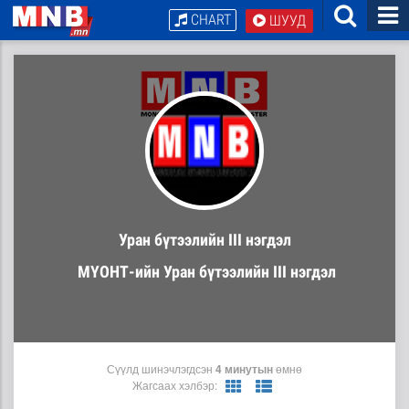
CHART
ШУУД
Уран бүтээлийн III нэгдэл
МҮОНТ-ийн Уран бүтээлийн III нэгдэл
Сүүлд шинэчлэгдсэн
4 минутын
өмнө
Жагсаах хэлбэр: