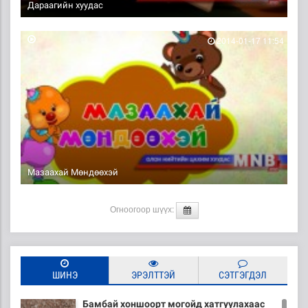
Дараагийн хуудас
2014-01-17 11:54
Мазаахай Мөндөөхэй
Огноогоор шүүх:
ШИНЭ
ЭРЭЛТТЭЙ
СЭТГЭГДЭЛ
Бамбай хоншоорт могойд хатгуулахаас