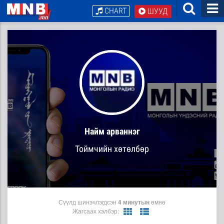
CHART
ШУУД
Найм арваннэг
Тоймчийн хөтөлбөр
Сүүлд шинэчлэгдсэн
4 минутын
өмнө
Жагсаах хэлбэр: