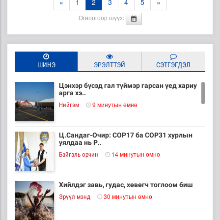
«
1
2
3
4
5
»
Огноогоор шүүх:
ШИНЭ
ЭРЭЛТТЭЙ
СЭТГЭГДЭЛ
Цэнхэр бүсэд гал түймэр гарсан үед хариу
арга хэ..
9 минутын өмнө
Нийгэм
Ц.Сандаг-Очир: COP17 ба COP31 хурлын
уялдаа нь Р..
14 минутын өмнө
Байгаль орчин
Хийлдэг завь, гудас, хөвөгч тоглоом биш
30 минутын өмнө
Эрүүл мэнд