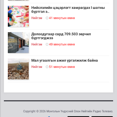
Нийслэлийн цэцэрлэгт хамрагдах I шатны
бүртгэл э..
41 минутын өмнө
Нийгэм
Долоодугаар сард 709.503 зөрчил
бүртгэгджээ
49 минутын өмнө
Нийгэм
Мал угаалгын ажил үргэлжилж байна
51 минутын өмнө
Нийгэм
Хогноос эрчим хүч үйлдвэрлэх үйлдвэр 34
МВт-ын х..
1 цаг 9 минутын өмнө
Нийгэм
Copyright © 2026 Монголын Үндэсний Олон Нийтийн Радио Телевиз.
Монелийн гудамжны авто замыг