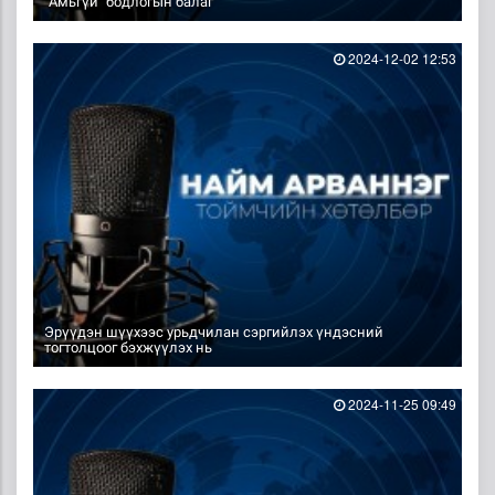
"Амьгүй" бодлогын балаг
2024-12-02 12:53
Эрүүдэн шүүхээс урьдчилан сэргийлэх үндэсний
тогтолцоог бэхжүүлэх нь
2024-11-25 09:49