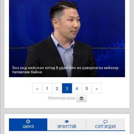
Энэ онд нийслэл хотод 8 удаагийн их цэвэрлэгээ хийхээр
төлөвлөж байна
«
1
2
3
4
5
»
Огноогоор шүүх:
ШИНЭ
ЭРЭЛТТЭЙ
СЭТГЭГДЭЛ