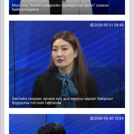
Монголд "Азийн цэвдгийн гуравдугаар хурал" зохион
байгуулагдана
2026-05-01 09:49
Засгийн газраас эрчим хүч, шатахууны хараат байдлыг
бууруулах тогтоол гаргалаа
2026-04-30 13:59