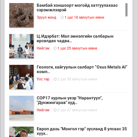
Бамбай хоншоорт могойд хатгуулахаас
сэрэмжлээрэй
1 цаг 16 минутын өмнө
Эрүүл мэнд
Ц.Идэрбат: Мал эмнэлгийн салбарын
өрсөлдөх чадва..
1 цаг 25 минутын өмнө
Нийгэм
Геологи, хайгуулын салбарт “Oxus Metals AI”
комп..
2 цаг 39 минутын өмнө
Улс төр
COP17 хурлын үеэр "Нарантуул",
"Дүнжингарав" худ..
2 цаг 47 минутын өмнө
Нийгэм
Европ дахь "Монгол гэр" зусланд 8 улсаас 35
хүүх..