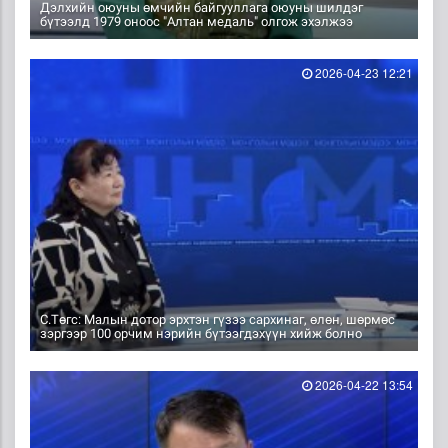
Дэлхийн оюуны өмчийн байгууллага оюуны шилдэг
бүтээлд 1979 оноос "Алтан медаль" олгож эхэлжээ
2026-04-23 12:21
С.Төгс: Малын дотор эрхтэн гүзээ сархинаг, өлөн, шөрмөс
зэргээр 100 орчим нэрийн бүтээгдэхүүн хийж болно
2026-04-22 13:54