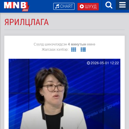
CHART
ШУУД
ЯРИЛЦЛАГА
Сүүлд шинэчлэгдсэн
4 минутын
өмнө
Жагсаах хэлбэр:
2026-05-01 12:22