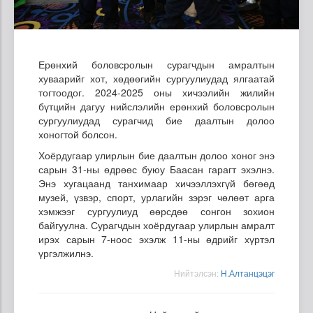
Ерөнхий боловсролын сурагчдын амралтын
хуваарийг хот, хөдөөгийн сургуулиудад ялгаатай
тогтоодог. 2024-2025 оны хичээлийн жилийн
бүтцийн дагуу нийслэлийн ерөнхий боловсролын
сургуулиудад сурагчид бие даалтын долоо
хоногтой болсон.
Хоёрдугаар улирлын бие даалтын долоо хоног энэ
сарын 31-ны өдрөөс буюу Баасан гарагт эхэлнэ.
Энэ хугацаанд танхимаар хичээллэхгүй бөгөөд
музей, үзвэр, спорт, урлагийн зэрэг чөлөөт арга
хэмжээг сургуулиуд өөрсдөө сонгон зохион
байгуулна. Сурагчдын хоёрдугаар улирлын амралт
ирэх сарын 7-ноос эхэлж 11-ны өдрийг хүртэл
үргэлжилнэ.
Нийтэлсэн:
Н.Алтанцэцэг