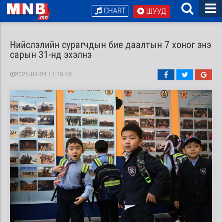
CHART
ШУУД
Нийслэлийн сурагчдын бие даалтын 7 хоног энэ
сарын 31-нд эхэлнэ
2025-03-24 11:19:48