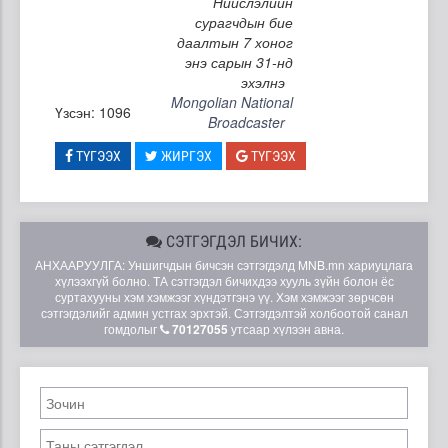
Нийслэлийн
сурагчдын бие
даалтын 7 хоног
энэ сарын 31-нд
эхэлнэ
Mongolian National
Үзсэн: 1096
Broadcaster
ТҮГЭЭХ
ЖИРГЭХ
ТҮГЭЭХ
СЭТГЭГДЭЛ БИЧИХ:
АНХААРУУЛГА: Уншигчдын бичсэн сэтгэгдэлд MNB.mn хариуцлага
хүлээхгүй болно. ТА сэтгэгдэл бичихдээ хууль зүйн болон ёс
суртахууны хэм хэмжээг хүндэтгэнэ үү. Хэм хэмжээг зөрчсөн
сэтгэгдэлийг админ устгах эрхтэй. Сэтгэгдэлтэй холбоотой санал
гомдолыг
70127055
утсаар хүлээн авна.