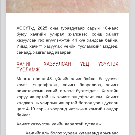
ХӨСҮТ-д 2025 оны гуравдугаар сарын 16-наас
буюу хачгийн улирал эхэлснээс хойш хачигт
хазуулсан гэх өгүүлэмжтэй 44 хүн хандсан байна.
Иймд хачигт хазуулах үеийн тусламжийг мэдээд,
санаад, хадгалаад аваарай!
ХАЧИГТ ХАЗУУЛСАН ҮЕД ҮЗҮҮЛЭХ
ТУСЛАМЖ
Монгол оронд 43 зүйлийн хачиг байдаг ба үүнээс
хачигт энцерфалит, хачигт боррелиоз, хачигт
риккетсиозын хүний өвчлөл бүртгэгддэг. Хамгийн
хоруу чанартай нь хачигт энцефалит юм. Хачигт
халдвар нь улирлын чанартай бөгөөд урин дулаан
цагт 4-10 сарын хооронд идэвхжил хамгийн өндөр
байдаг.
Хачигт хазуулсан үеийн яаралтай тусламж:
Хачгийг аль болох хурдан хугацаанд арьснаас