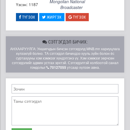
Mongolian National
Үзсэн: 1187
Broadcaster
ТҮГЭЭХ
ЖИРГЭХ
ТҮГЭЭХ
СЭТГЭГДЭЛ БИЧИХ:
АНХААРУУЛГА: Уншигчдын бичсэн сэтгэгдэлд MNB.mn хариуцлага
хүлээхгүй болно. ТА сэтгэгдэл бичихдээ хууль зүйн болон ёс
суртахууны хэм хэмжээг хүндэтгэнэ үү. Хэм хэмжээг зөрчсөн
сэтгэгдэлийг админ устгах эрхтэй. Сэтгэгдэлтэй холбоотой санал
гомдолыг
70127055
утсаар хүлээн авна.