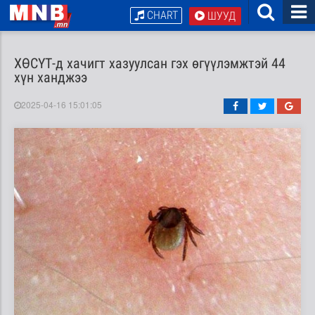
CHART
ШУУД
ХӨСҮТ-д хачигт хазуулсан гэх өгүүлэмжтэй 44
хүн ханджээ
2025-04-16 15:01:05