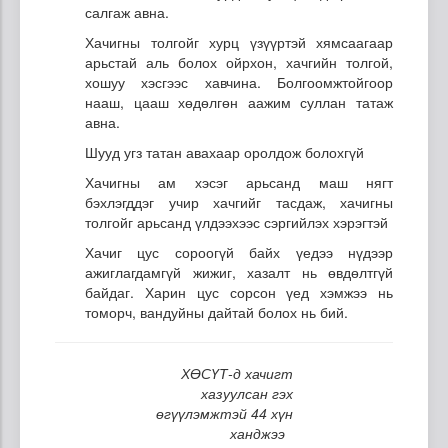
салгаж авна.
Хачигны толгойг хурц үзүүртэй хямсаагаар
арьстай аль болох ойрхон, хачгийн толгой,
хошуу хэсгээс хавчина. Болгоомжтойгоор
нааш, цааш хөдөлгөн аажим суллан татаж
авна.
Шууд угз татан авахаар оролдож болохгүй
Хачигны ам хэсэг арьсанд маш нягт
бэхлэгддэг учир хачгийг тасдаж, хачигны
толгойг арьсанд үлдээхээс сэргийлэх хэрэгтэй
Хачиг цус сороогүй байх үедээ нүдээр
ажиглагдамгүй жижиг, хазалт нь өвдөлтгүй
байдаг. Харин цус сорсон үед хэмжээ нь
томорч, вандуйны дайтай болох нь бий.
ХӨСҮТ-д хачигт
хазуулсан гэх
өгүүлэмжтэй 44 хүн
ханджээ