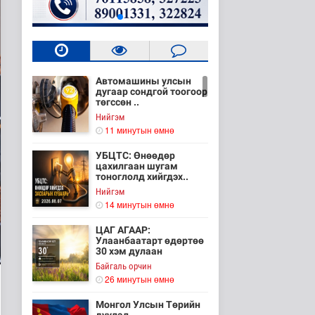
Автомашины улсын
дугаар сондгой тоогоор
төгссөн ..
Нийгэм
11 минутын өмнө
УБЦТС: Өнөөдөр
цахилгаан шугам
тоноглолд хийгдэх..
Нийгэм
14 минутын өмнө
ЦАГ АГААР:
Улаанбаатарт өдөртөө
30 хэм дулаан
Байгаль орчин
26 минутын өмнө
Монгол Улсын Төрийн