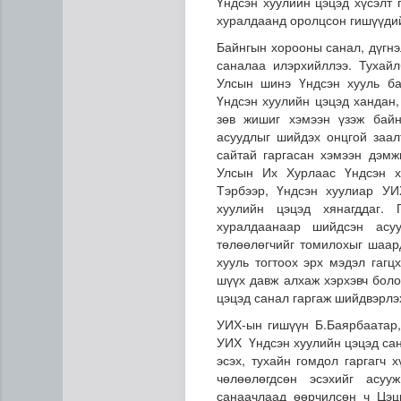
Үндсэн хуулийн цэцэд хүсэлт
хуралдаанд оролцсон гишүүдий
Байнгын хорооны санал, дүгнэ
саналаа илэрхийллээ. Тухай
Улсын шинэ Үндсэн хууль ба
Үндсэн хуулийн цэцэд хандан,
зөв жишиг хэмээн үзэж байн
асуудлыг шийдэх онцгой заа
сайтай гаргасан хэмээн дэм
Улсын Их Хурлаас Үндсэн х
Тэрбээр, Үндсэн хуулиар УИ
хуулийн цэцэд хянагддаг.
хуралдаанаар шийдсэн асуу
төлөөлөгчийг томилохыг шаар
хууль тогтоох эрх мэдэл гагц
шүүх давж алхаж хэрхэвч боло
цэцэд санал гаргаж шийдвэрлэх
УИХ-ын гишүүн Б.Баярбаатар,
УИХ Үндсэн хуулийн цэцэд сан
эсэх, тухайн гомдол гаргагч 
чөлөөлөгдсөн эсэхийг асу
санаачлаад өөрчилсөн ч Цэц