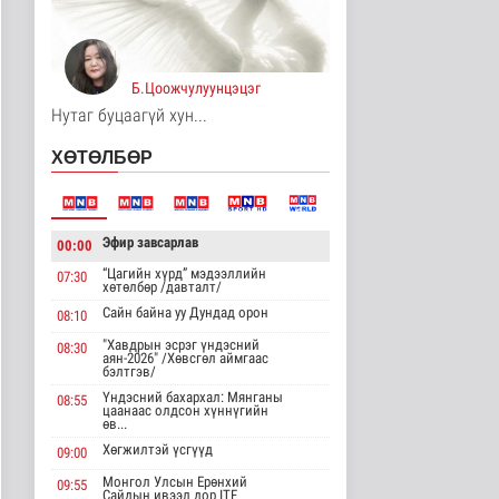
ЦАГ АГААР:
Улаанбаатарт шөнөдөө
17 хэм дулаан
Байгаль орчин
Б.Цоожчулуунцэцэг
16 цаг 24 минутын өмнө
Нутаг буцаагүй хун...
COP17-ын зочид,
ХӨТӨЛБӨР
төлөөлөгчдөд үйлчлэх
250 орчим ж..
Нийгэм
18 цаг 45 минутын өмнө
Эфир завсарлав
00:00
Шатахууны нөөцийг
“Цагийн хүрд” мэдээллийн
07:30
нэмэгдүүлэх,
хөтөлбөр /давталт/
доголдлыг арилгах..
Сайн байна уу Дундад орон
08:10
Нийгэм
18 цаг 50 минутын өмнө
"Хавдрын эсрэг үндэсний
08:30
аян-2026" /Хөвсгөл аймгаас
бэлтгэв/
Нийслэлийн иргэдийн
Төлөөлөгчдийн Хурлын
Үндэсний бахархал: Мянганы
08:55
цаанаас олдсон хүннүгийн
Ээлжит ..
өв...
Нийгэм
Хөгжилтэй үсгүүд
09:00
18 цаг 56 минутын өмнө
Монгол Улсын Ерөнхий
09:55
Сайдын ивээл дор ITF