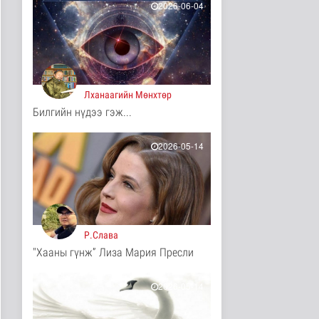
2026-06-04
15 цаг 9 минутын өмнө
Энэ оны эхний хагас
жилд авто бензин 505.2
мянга..
Нийгэм
15 цаг 19 минутын өмнө
Лханаагийн Мөнхтөр
Билгийн нүдээ гэж...
“Хотын дарга сонсож
байна” 150150 тусгай
дугаары..
2026-05-14
Нийгэм
15 цаг 24 минутын өмнө
Төрийн үйлчилгээг
иргэдэд ойртуулна
Нийгэм
16 цаг 58 минутын өмнө
Р.Слава
"Хааны гүнж” Лиза Мария Пресли
НИТХ-ын ээлжит VIII
хуралдаанаар иргэдээс
ирүүлс..
2026-05-14
Нийгэм
16 цаг 20 минутын өмнө