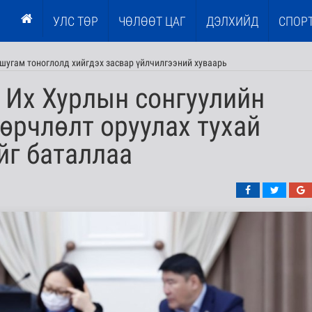
УЛС ТӨР
ЧӨЛӨӨТ ЦАГ
ДЭЛХИЙД
СПОР
шугам тоноглолд хийгдэх засвар үйлчилгээний хуваарь
Их Хурлын сонгуулийн
өөрчлөлт оруулах тухай
ийг баталлаа