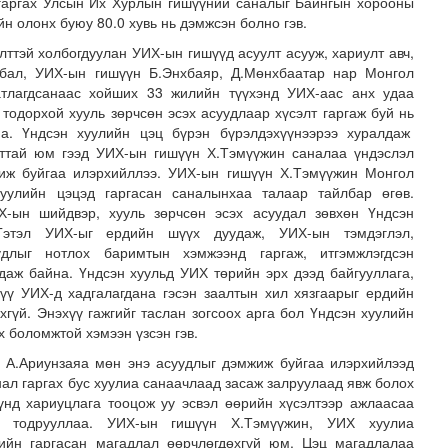
 гаргах Улсын Их Хурлын гишүүний саналыг Байнгын хорооны
н олонх буюу 80.0 хувь нь дэмжсэн болно гэв.
лттэй холбогдуулан УИХ-ын гишүүд асуулт асууж, хариулт авч,
лбал, УИХ-ын гишүүн Б.Энхбаяр, Д.Мөнхбаатар нар Монгол
тлагдсанаас хойших 33 жилийн түүхэнд УИХ-аас анх удаа
 тодорхой хууль зөрчсөн эсэх асуудлаар хүсэлт гаргаж буй нь
а. Үндсэн хуулийн цэц бүрэн бүрэлдэхүүнээрээ хуралдаж
лттай юм гээд УИХ-ын гишүүн Х.Тэмүүжин саналаа үндэслэл
жиж буйгаа илэрхийллээ. УИХ-ын гишүүн Х.Тэмүүжин Монгол
уулийн цэцэд гаргасан саналынхаа талаар тайлбар өгөв.
Х-ын шийдвэр, хууль зөрчсөн эсэх асуудал зөвхөн Үндсэн
 Гэтэл УИХ-ыг ердийн шүүх дуудаж, УИХ-ын тэмдэглэл,
длыг нотлох баримтын хэмжээнд гаргаж, итгэмжлэгдсэн
даж байна. Үндсэн хуульд УИХ төрийн эрх дээд байгууллага,
хүү УИХ-д хадгалагдана гэсэн заалтын хил хязгаарыг ердийн
хгүй. Энэхүү гажгийг таслан зогсоох арга бол Үндсэн хуулийн
 боломжтой хэмээн үзсэн гэв.
 А.Ариунзаяа мөн энэ асуудлыг дэмжиж буйгаа илэрхийлээд
ал гаргах бус хуулиа санаачлаад засаж залруулаад явж болох
хүнд хариуцлага тооцож уу эсвэл өөрийн хүсэлтээр ажлаасаа
уж тодрууллаа. УИХ-ын гишүүн Х.Тэмүүжин, УИХ хуулиа
ийн гаргасан магадлал өөрчлөгдөхгүй юм. Цэц магадлалаа