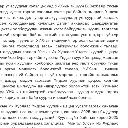
р уг асуудлыг хэлэлцэх үед УИХ-ын гишүүн Б.Энхбаяр Улсын
эцэд хүсэлт гаргах саналыг хэлэлцэж байгаа нь шинэ Үндсэн
анхны тохиолдол учир энэхүү асуудалд ул суурьтай хандаж,
сэн хуралдаанаар хэлэлцэх дэгийг анхаарах шаардлагатай
лцэхтэй холбогдуулан ажлын хэсэг байгуулж гишүүний гаргасан
 зүйн маргаан байгаа эсэхийг татан үзэж, улс төр, эрх зүйн үр
й талаар, түүнчлэн УИХ-ын гишүүний гаргасан саналын зарим
й байгаа тохиолдолд засаж, сайжруулах боломжийн талаар,
г асуудлын талаар Улсын Их Хурлаас Үндсэн хуулийн цэцэд
шүүнийхээ бүрэн эрхийн хүрээнд Үндсэн хуулийн цэцэд маргаан
ы тухай хуулийн холбогдох заалтад өөрчлөлт оруулах тухай
ан өргөн мэдүүлэх боломжтой талаар, УИХ-ын гишүүн
шинэ ДЦС-тай болно
 хэлэлцэхгүй байгаа эрх зүйн маргааны хэргийн харьяаллыг
йн цэцэд гомдол гаргавал Үндсэн хуулийн цэцээс хэргийн
х шүүхэд шилжүүлж шийдвэрлүүлэх боломжтой эсэх, УИХ-аас
ууд УИХ-ын шийдвэртэй холбогдуулан шүүхэд гомдол гаргах
уж, хариулт авч, байр сууриа илэрхийлсэн болно.
сын Их Хурлаас Үндсэн хуулийн цэцэд хүсэлт гаргах саналын
гишүүдийн саналыг нэмж тусган, саналаа 2025 оны 04 дүгээр
гад дахин өргөн мэдүүлснийг Хууль зүйн байнгын хороо 2025
дрийн хуралдаанаараа хэлэлцлээ. Монгол Улсын Их Хурлаас