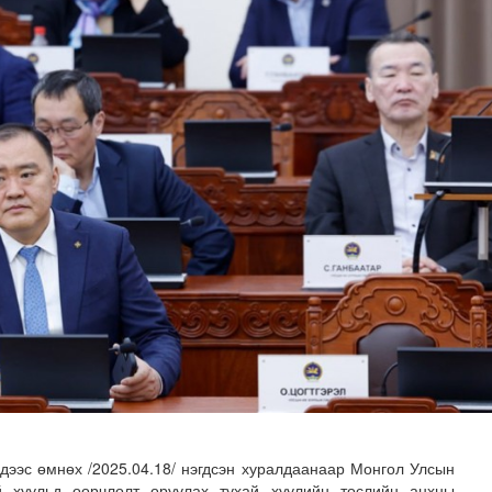
дөртөө 30 хэм дулаан
дээс өмнөх /2025.04.18/ нэгдсэн хуралдаанаар Монгол Улсын
̆ хуульд өөрчлөлт оруулах тухай хуулийн төслийн анхны