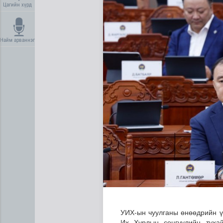
Цагийн хүрд
Найм арваннэг
ЦАГ АГААР: Улаанбаатарт ө
УИХ-ын чуулганы өнөөдрийн ү
Их Хурлын сонгуулийн тухаи