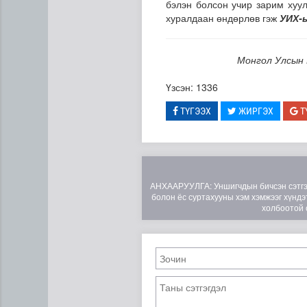
бэлэн болсон учир зарим хуу
хуралдаан өндөрлөв гэж
УИХ-ы
Монгол Улсын 
Үзсэн: 1336
ТҮГЭЭХ
ЖИРГЭХ
Т
АНХААРУУЛГА: Уншигчдын бичсэн сэтгэгд
болон ёс суртахууны хэм хэмжээг хүндэт
холбоотой 