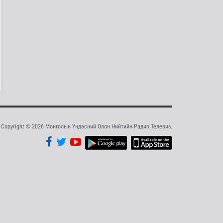
ам.долларын
тарифын..
Дэлхийд
19 цаг 53 минутын өмнө
Шейх Хасина
Бангладешт эргэн
ирэхээ зарлав
Дэлхийд
19 цаг 1 минутын өмнө
Монгол Улсын эмэгтэй
шигшээ баг Азийн
наадам-д о..
Cпорт
Copyright © 2026 Монголын Үндэсний Олон Нийтийн Радио Телевиз.
20 цаг 58 минутын өмнө
Энэ сарын 15-наас
эхэлж тээврийн
хэрэгслийн улсы..
Нийгэм
20 цаг 5 минутын өмнө
Хэт халууны улмаас
Токиогийн амьтны
хүрээлэнд гу..