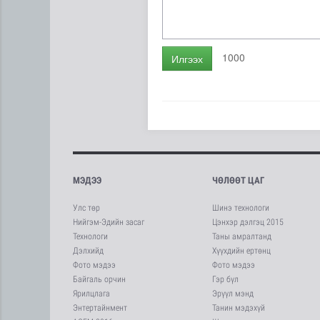
1000
Илгээх
МЭДЭЭ
ЧӨЛӨӨТ ЦАГ
Улс төр
Шинэ технологи
Нийгэм-Эдийн засаг
Цэнхэр дэлгэц 2015
Технологи
Таны амралтанд
Дэлхийд
Хүүхдийн ертөнц
Фото мэдээ
Фото мэдээ
Байгаль орчин
Гэр бүл
Ярилцлага
Эрүүл мэнд
Энтертайнмент
Танин мэдэхүй