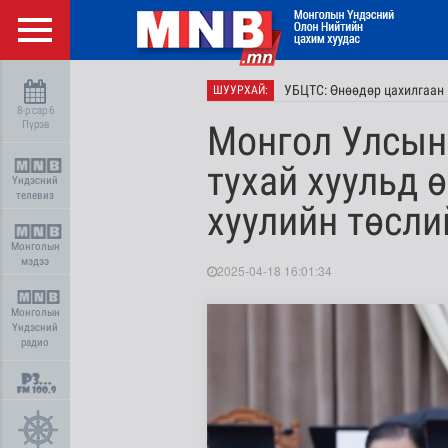
УБЦТС: Өнөөдөр цахилгаан 
ШУУРХАЙ:
8-р сар 6
Пүрэв
Монгол Улсын 
тухай хуульд 
Үндэсний
телевиз
хуулийн төсл
Монголын
мэдээ
2025-04-18 16:01:34
Монголын
Үндэсний
радио