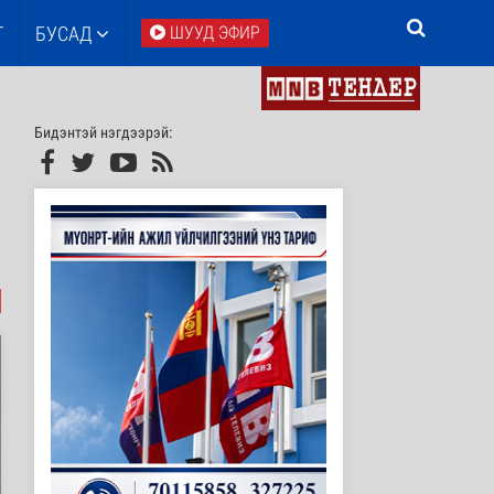
Т
БУСАД
ШУУД ЭФИР
Бидэнтэй нэгдээрэй: