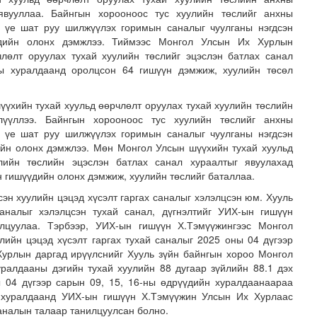
 явууллаа. Байнгын хорооноос тус хуулийн төслийг анхны
х үе шат руу шилжүүлэх горимын саналыг чуулганы нэгдсэн
үдийн олонх дэмжлээ. Тиймээс Монгол Улсын Их Хурлын
рчлөлт оруулах тухай хуулийн төслийг эцэслэн батлах санал
ны хуралдаанд оролцсон 64 гишүүн дэмжиж, хуулийн төсөл
үхийн тухай хуульд өөрчлөлт оруулах тухай хуулийн төслийн
жлүүллээ. Байнгын хорооноос тус хуулийн төслийг анхны
х үе шат руу шилжүүлэх горимын саналыг чуулганы нэгдсэн
өтөлбөр /2026.08.06/
йн олонх дэмжлээ. Мөн Монгол Улсын шүүхийн тухай хуульд
лийн төслийн эцэслэн батлах санал хураалтыг явуулахад
н гишүүдийн олонх дэмжиж, хуулийн төслийг баталлаа.
эн хуулийн цэцэд хүсэлт гаргах саналыг хэлэлцсэн юм. Хууль
аналыг хэлэлцсэн тухай санал, дүгнэлтийг УИХ-ын гишүүн
лцуулаа. Тэрбээр, УИХ-ын гишүүн Х.Тэмүүжингээс Монгол
лийн цэцэд хүсэлт гаргах тухай саналыг 2025 оны 04 дүгээр
урлын даргад ирүүлснийг Хууль зүйн байнгын хороо Монгол
ралдааны дэгийн тухай хуулийн 88 дугаар зүйлийн 88.1 дэх
ы 04 дүгээр сарын 09, 15, 16-ны өдрүүдийн хуралдаанаараа
 хуралдаанд УИХ-ын гишүүн Х.Тэмүүжин Улсын Их Хурлаас
саналын талаар танилцуулсан болно.