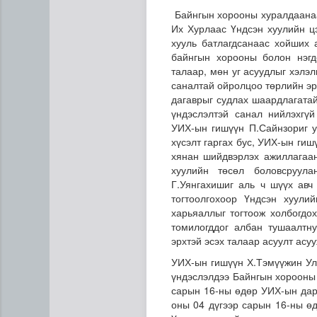
Байнгын хорооны хуралдаанаа
Их Хурлаас Үндсэн хуулийн ц
хууль батлагдсанаас хойших 
байнгын хорооны болон нэгд
талаар, мөн уг асуудлыг хэлэ
саналтай ойролцоо төрлийн эрх
дагаврыг судлах шаардлагата
үндэслэлтэй санал нийлэхгү
УИХ-ын гишүүн П.Сайнзориг у
хүсэлт гаргах бус, УИХ-ын ги
хянан шийдвэрлэх ажиллагаан
хуулийн төсөл боловсруул
Даланзадгад хот 2028 онд 
Г.Уянгахишиг аль ч шүүх авч
тогтоолгохоор Үндсэн хуули
харьяаллыг тогтоож холбогдо
томилогддог албан тушаалтн
эрхтэй эсэх талаар асуулт асу
УИХ-ын гишүүн Х.Тэмүүжин Ул
үндэслэлдээ Байнгын хорооны 
сарын 16-ны өдөр УИХ-ын дар
оны 04 дүгээр сарын 16-ны ө