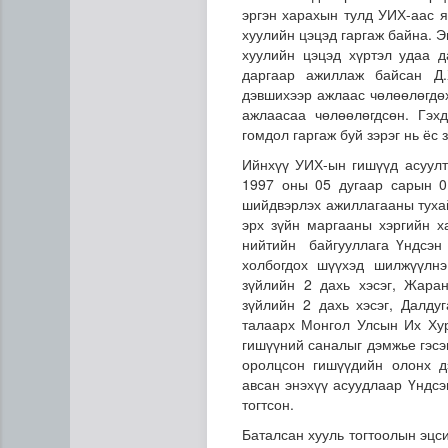
эргэн харахын тулд УИХ-аас я
хуулийн цэцэд гаргаж байна. 
хуулийн цэцэд хүртэл удаа 
даргаар ажиллаж байсан Д.
дэвшихээр ажлаас чөлөөлөгдөх
ажлаасаа чөлөөлөгдсөн. Гэх
гомдол гаргаж буй зэрэг нь ёс 
Ийнхүү УИХ-ын гишүүд асуулт
1997 оны 05 дугаар сарын 0
шийдвэрлэх ажиллагааны тухай
эрх зүйн маргааны хэргийн х
нийтийн байгууллага Үндсэн 
холбогдох шүүхэд шилжүүлнэ
зүйлийн 2 дахь хэсэг, Жаран
зүйлийн 2 дахь хэсэг, Далдуг
талаарх Монгол Улсын Их Хур
гишүүний саналыг дэмжье гэс
оролцсон гишүүдийн олонх д
авсан энэхүү асуудлаар Үндсэ
тогтсон.
Баталсан хууль тогтоолын эцс