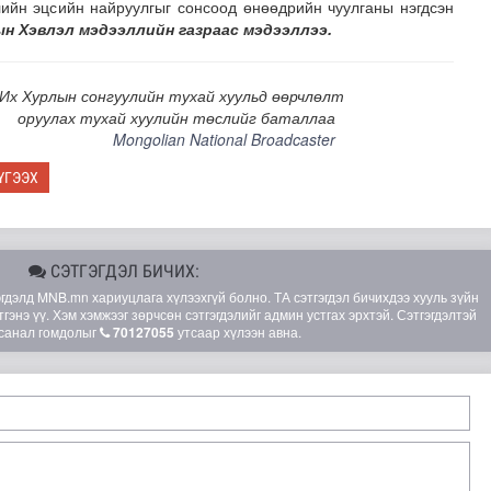
лийн эцсийн найруулгыг сонсоод өнөөдрийн чуулганы нэгдсэн
н Хэвлэл мэдээллийн газраас мэдээллээ.
Их Хурлын сонгуулийн тухай хуульд өөрчлөлт
оруулах тухай хуулийн төслийг баталлаа
Mongolian National Broadcaster
ҮГЭЭХ
СЭТГЭГДЭЛ БИЧИХ:
элд MNB.mn хариуцлага хүлээхгүй болно. ТА сэтгэгдэл бичихдээ хууль зүйн
гэнэ үү. Хэм хэмжээг зөрчсөн сэтгэгдэлийг админ устгах эрхтэй. Сэтгэгдэлтэй
санал гомдолыг
70127055
утсаар хүлээн авна.