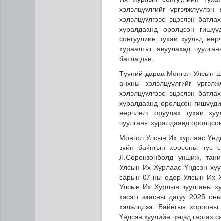
хэлэлцүүлгийг үргэлжлүүлэн
хэлэлцүүлгээс эцэслэн батла
хуралдаанд оролцсон гишү
сонгуулийн тухай хуульд өө
хураалтыг явуулахад чуулга
батлагдав.
Түүний дараа Монгол Улсын шү
анхны хэлэлцүүлгийг үргэл
хэлэлцүүлгээс эцэслэн батла
"Цагийн хүрд" мэдээллийн х
хуралдаанд оролцсон гишүүди
өөрчлөлт оруулах тухай хуу
чуулганы хуралдаанд оролцсо
Монгол Улсын Их хурлаас Үндс
зүйн байнгын хорооны тус с
Л.Соронзонболд уншиж, тани
Улсын Их Хурлаас Үндсэн хуу
сарын 07-ны өдөр Улсын Их Х
Улсын Их Хурлын чуулганы ху
хэсэгт заасны дагуу 2025 он
хэлэлцлээ. Байнгын хорооны
Үндсэн хуулийн цэцэд гаргах 