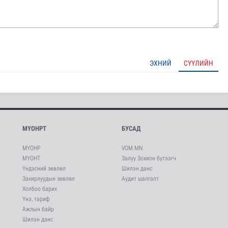
ЭХНИЙ
СҮҮЛИЙН
МҮОНРТ
БУСАД
МҮОНР
VOM.MN
МҮОНТ
Залуу Зохион бүтээгч
Үндэсний зөвлөл
Шилэн данс
Захирлуудын зөвлөл
Аудит шалгалт
Холбоо барих
Үнэ, тариф
Ажлын байр
Шилэн данс