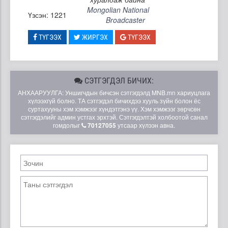
Mongolian National
Үзсэн: 1221
Broadcaster
ТҮГЭЭХ
ЖИРГЭХ
ТҮГЭЭХ
СЭТГЭГДЭЛ БИЧИХ:
АНХААРУУЛГА: Уншигчдын бичсэн сэтгэгдэлд MNB.mn хариуцлага
хүлээхгүй болно. ТА сэтгэгдэл бичихдээ хууль зүйн болон ёс
суртахууны хэм хэмжээг хүндэтгэнэ үү. Хэм хэмжээг зөрчсөн
сэтгэгдэлийг админ устгах эрхтэй. Сэтгэгдэлтэй холбоотой санал
гомдолыг
70127055
утсаар хүлээн авна.